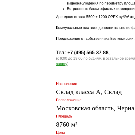
видеонаблюдения по периметру площад
Встроенные блоки офисных помещени
Арендная ставка 5500 + 1200 OPEX руб/м² /го
Коммунальные платежи дополнительно по фа
Предложение от собственника.Без комиссии.
Тел.:
+7 (495) 565-37-88
,
(с 9:00 до 19:00 по будням, в остальное врем
заявку
)
Назначение
Склад класса A, Склад
Расположение
Московская область, Черна
Площадь
8760 м²
Цена