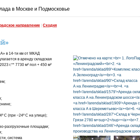
лада в Москве и Подмосковье
радское направление
|
Сходня
ий»
А» в 14-ти км от МКАД
лагается в аренду складская
23 г.** 7730 м² пол + 450 м²
ем;
;
онине;
 C (при −24º C на улице);
зо-разгрузочные площадки;
я;
ти, система