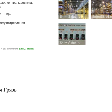
ки, контроль доступа;
й.
д + НДС.
кту потребления.
я - вы можете
заполнить
я Грязь