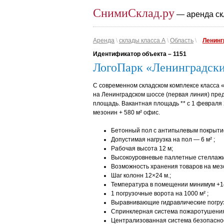
СнимиСклад.ру
— аренда ск
Аренда
\
склады класса A
\
Область
\
Ленинг
Идентификатор объекта –
1151
ЛогоПарк «Ленинградск
С современном складском комплексе класса «
на Ленинградском шоссе (первая линия) пред
площадь. Вакантная площадь ** c 1 февраля 20
мезонин + 580 м² офис.
Бетонный пол с антипылевым покрыти
Допустимая нагрузка на пол — 6 м² ;
Рабочая высота 12 м;
Высокоуровневые паллетные стеллажи
Возможность хранения товаров на мез
Шаг колонн 12×24 м.;
Температура в помещении минимум +14º
1 погрузочные ворота на 1000 м² ;
Выравнивающие гидравлические погру
Спринклерная система пожаротушени
Централизованная система безопаснос