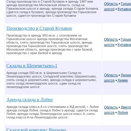
Склад-производство в Старой Купавне в аренду 1467 мкв
Область
•
Горьк
аренда производства Московская область, склад на
Горьковском шоссе в аренду, аренда склада Старая Купавна,
шоссе
•
Купавн
сдается склад в Купавне, аренда производства Горьковское
шоссе, сдается производство Старая Купавна
Производство в Старой Купавне
Производство в аренду 850 кв.м. с отоплением на
Горьковском шоссе аренда производства Московская
Область
•
Горьк
область, снять производство Горьковское шоссе, аренда
шоссе
•
Купавн
производства Горьковское шоссе, снять производство
Московская область, аренда производства с кран балкой,
производство с кран балкой в аренду
Склады в Шереметьево-1
Аренда склада 550 кв.м. в Шереметьево Склад по
Область
•
Ленин
Ленинградскому шоссе, Складской комплекс Шереметьево,
снять склад в шереметьево, аренда склада в шереметьево,
шоссе
•
Химки
снять склад ленинградское шоссе, сдам склад на
ленинградском шоссе
Аренда склада в Лобне
Аренда склада класса А со стеллажами и ЖД веткой, г. Лобня
Область
•
Дмитр
аренда склада Лобня, склад в Лобне в аренду, сдается склад
шоссе
•
Лобня
Лобня, аренда склада Ленинградское шоссе класс А, снять
склад класса А на Ленинградском шоссе
Складской комплекс Внуково