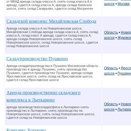
от МКАД аренда склада класса А, снять склад класса А в
шоссе
•
Москва
аренду, сдается склад класса А, аренда склада Киевское
шоссе, снять склад Саларьево, сдается склад Мосренген
Складской комплекс Михайловская Слобода
Аренда склада класса А на Новорязанском шоссе,
Михайловская Слобода аренда склада класса А, снять склад
Область
•
Новор
класса А, склад класс А аренда, сдается склад класса А,
шоссе
•
Жуковс
аренда склада Новорязанское шоссе, снять склад
Новорязанское шоссе, склад Новорязанское шоссе, сдается
склад Новорязанское шоссе
Склад/производство Пушкино
Аренда склада/производства в Пушкино Московская область
Область
•
Яросл
производство в аренду Пушкино, снять производство
Пушкино, сдается производство Пушкино, аренда склада
шоссе
•
Пушкин
Ярославское шоссе, снять склад на Ярославском шоссе,
сдается склад Ярославское шоссе
Аренда производственно складского
комплекса в Лыткарино
Область
•
Новор
аренда производства\склада\офиса в Лыткарино снять
шоссе
•
Лыткар
производство в Лыткарино, снять производство на
Новорязанском шоссе, снять склад Новорязанское шоссе,
сдается склад на Новорязанском шоссе
Комплекс Хотьково