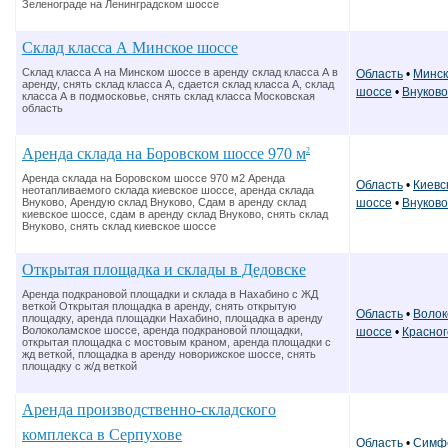
Зеленограде на Ленинградском шоссе
Склад класса А Минское шоссе
Склад класса А на Минском шоссе в аренду склад класса А в
Область
•
Минск
аренду, снять склад класса А, сдается склад класса А, склад
шоссе
•
Внуково
класса А в подмосковье, снять склад класса Московская
область
Аренда склада на Боровском шоссе 970 м
2
Аренда склада на Боровском шоссе 970 м2 Аренда
Область
•
Киевс
неотапливаемого склада киевское шоссе, аренда склада
шоссе
•
Внуково
Внуково, Арендую склад Внуково, Сдам в аренду склад
киевское шоссе, сдам в аренду склад Внуково, снять склад
Внуково, снять склад киевское шоссе
Открытая площадка и склады в Дедовске
Аренда подкрановой площадки и склада в Нахабино c ЖД
веткой Открытая площадка в аренду, снять открытую
Область
•
Волок
площадку, аренда площадки Нахабино, площадка в аренду
Волоколамское шоссе, аренда подкрановой площадки,
шоссе
•
Красног
открытая площадка с мостовым краном, аренда площадки с
жд веткой, площадка в аренду новорижское шоссе, снять
площадку с ж/д веткой
Аренда производственно-складского
комплекса в Серпухове
Область
•
Симф