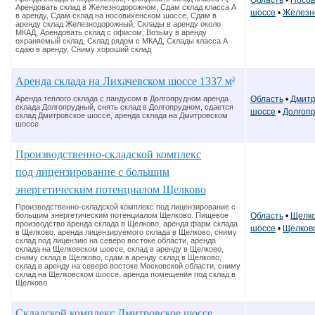
Область
•
Носов
Арендовать склад в Железнодорожном, Сдам склад класса А
шоссе
•
Железн
в аренду, Сдам склад на носовихенском шоссе, Сдам в
аренду склад Железнодорожный, Склады в аренду около
МКАД, Арендовать склад с офисом, Возьму в аренду
охраняемый склад, Склад рядом с МКАД, Склады класса А
сдаю в аренду, Сниму хороший склад
Аренда склада на Лихачевском шоссе 1337 м
3
Область
•
Дмитр
Аренда теплого склада с пандусом в Долгопрудном аренда
склада Долгопрудный, снять склад в Долгопрудном, сдается
шоссе
•
Долгоп
склад Дмитровское шоссе, аренда склада на Дмитровском
шоссе
Производственно-складской комплекс
под лицензирование с большим
энергетическим потенциалом Щелково
Производственно-складской комплекс под лицензирование с
большим энергетическим потенциалом Щелково. Пищевое
Область
•
Щелко
производство аренда склада в Щелково, аренда фарм склада
шоссе
•
Щелков
в Щелково. аренда лицензируемого склада в Щелково, сниму
склад под лицензию на северо востоке области, аренда
склада на Щелковском шоссе, склад в аренду в Щелково,
сниму склад в Щелково, сдам в аренду склад в Щелково,
склад в аренду на северо востоке Московской области, сниму
склад на Щелковском шоссе, аренда помещения под склад в
Щелково
Складской комплекс Дмитровское шоссе,