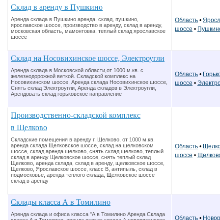
Склад в аренду в Пушкино
Аренда склада в Пушкино аренда, склад, пушкино,
Область
•
Яросл
ярославское шоссе, производство в аренду, склад в аренду,
шоссе
•
Пушкин
московская область, мамонтовка, теплый склад ярославское
шоссе
Склад на Носовихинское шоссе, Электроугли
Аренда склада в Московской области,от 1000 м.кв. с
Область
•
Горьк
железнодорожной веткой. Складской комплекс на
Носовихинском шоссе, Аренда склада Носовихинское шоссе,
шоссе
•
Электро
Снять склад Электроугли, Аренда складов в Электроугли,
Арендовать склад горьковское направление
Производственно-складской комплекс
в Щелково
Складские помещения в аренду г. Щелково, от 1000 м.кв.
аренда склада Щелковское шоссе, склад на щелковском
Область
•
Щелко
шоссе, склад аренда щелково, снять склад щелково, теплый
шоссе
•
Щелков
склад в аренду Щелковское шоссе, снять теплый склад
Щелково, аренда склада, склад в аренду, щелковское шоссе,
Щелково, Ярославское шоссе, класс В, антипыль, склад в
подмосковье, аренда теплого склада, Щелковское шоссе
склад в аренду
Склады класса А в Томилино
Аренда склада и офиса класса "А в Томилино Аренда Склада
Область
•
Новор