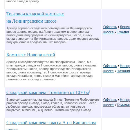
шоссе склад в аренду.
Торгово-складской комплекс
на Ленинградском шоссе
Область
•
Ленин
Аренда торгово-складского помещения на Ленинградском
шоссе аренда склада на Ленинградском шоссе, аренда
шоссе
•
Сходня
помещения под продажи на Ленинградском шоссе, сниму
склад в аренду на Ленинградском шоссе, сдам склад в аренду
под хранение и продажи ваших товаров
Комплекс Новорижский
Аренда склада/производства на Новорижском шоссе, 500
м.кв. аренда склада на Новорижском шоссе, снять склад на
Область
•
Новор
Новорижском шоссе, аренда производства Новорижское
шоссе
•
Нахаби
шоссе, снять производство Новорижское шоссе, аренда
склада Нахабино, снять склад в Нахабино, аренда склада
Лешково, снять склад в Лешково
Складской комплекс Томилино от 1070 м
2
Область
•
Новор
В аренду сдается склад класса В, пос. Томилино Люберецкого
района аренда склада, склад, класс в, новорязанское шоссе,
шоссе
•
Томили
люберцы, аренда, московская область, антипылевое
покрытие, антипыль, ж.д. ветка, Томилино аренда склада
Складской комплекс класса А на Каширском
шоссе