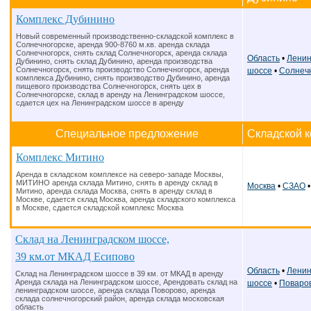
Комплекс Дубинино
Новый современный производственно-складской комплекс в
Солнечногорске, аренда 900-8760 м.кв. аренда склада
Солнечногорск, снять склад Солнечногорск, аренда склада
Область
•
Ленин
Дубинино, снять склад Дубинино, аренда производства
Солнечногорск, снять производство Солнечногорск, аренда
шоссе
•
Солнеч
комплекса Дубинино, снять производство Дубинино, аренда
пищевого производства Солнечногорск, снять цех в
Солнечногорске, склад в аренду на Ленинградском шоссе,
сдается цех на Ленинградском шоссе в аренду
Специальное предложение
Складской к
Комплекс Митино
Аренда в складском комплексе на северо-западе Москвы,
МИТИНО аренда склада Митино, снять в аренду склад в
Москва
•
СЗАО
Митино, аренда склада Москва, снять в аренду склад в
Москве, сдается склад Москва, аренда складского комплекса
в Москве, сдается складской комплекс Москва
Склад на Ленинградском шоссе,
39 км.от МКАД Есипово
Область
•
Ленин
Склад на Ленинградском шоссе в 39 км. от МКАД в аренду
Аренда склада на Ленинградском шоссе, Арендовать склад на
шоссе
•
Поваро
ленинградском шоссе, аренда склада Поворово, аренда
склада солнечногорский район, аренда склада московская
область