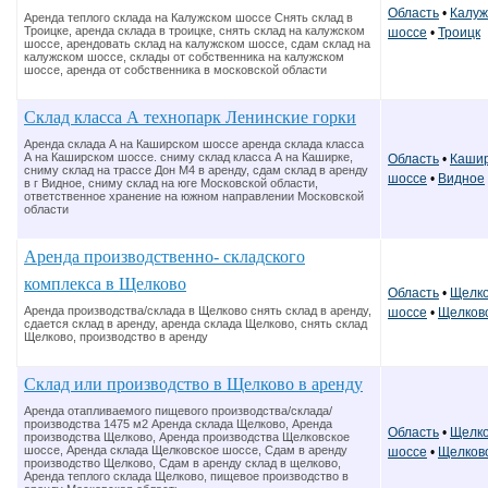
Область
•
Калуж
Аренда теплого склада на Калужском шоссе Снять склад в
Троицке, аренда склада в троицке, снять склад на калужском
шоссе
•
Троицк
шоссе, арендовать склад на калужском шоссе, сдам склад на
калужском шоссе, склады от собственника на калужском
шоссе, аренда от собственника в московской области
Склад класса А технопарк Ленинские горки
Аренда склада А на Каширском шоссе аренда склада класса
А на Каширском шоссе. сниму склад класса А на Каширке,
Область
•
Кашир
сниму склад на трассе Дон М4 в аренду, сдам склад в аренду
шоссе
•
Видное
в г Видное, сниму склад на юге Московской области,
ответственное хранение на южном направлении Московской
области
Аренда производственно- складского
комплекса в Щелково
Область
•
Щелко
Аренда производства/склада в Щелково снять склад в аренду,
шоссе
•
Щелков
сдается склад в аренду, аренда склада Щелково, снять склад
Щелково, производство в аренду
Склад или производство в Щелково в аренду
Аренда отапливаемого пищевого производства/склада/
производства 1475 м2 Аренда склада Щелково, Аренда
Область
•
Щелко
производства Щелково, Аренда производства Щелковское
шоссе, Аренда склада Щелковское шоссе, Сдам в аренду
шоссе
•
Щелков
производство Щелково, Сдам в аренду склад в щелково,
Аренда теплого склада Щелково, пищевое производство в