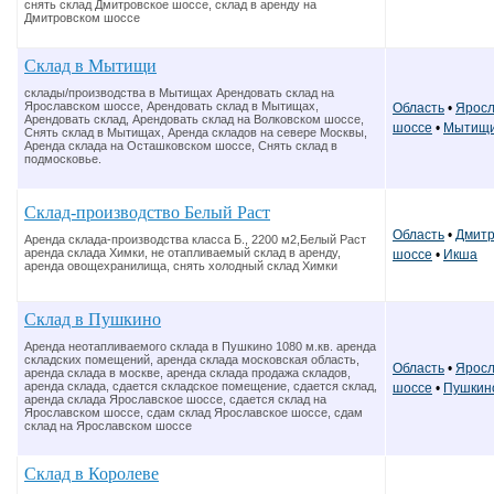
снять склад Дмитровское шоссе, склад в аренду на
Дмитровском шоссе
Склад в Мытищи
склады/производства в Мытищах Арендовать склад на
Ярославском шоссе, Арендовать склад в Мытищах,
Область
•
Яросл
Арендовать склад, Арендовать склад на Волковском шоссе,
шоссе
•
Мытищ
Снять склад в Мытищах, Аренда складов на севере Москвы,
Аренда склада на Осташковском шоссе, Снять склад в
подмосковье.
Склад-производство Белый Раст
Область
•
Дмитр
Аренда склада-производства класса Б., 2200 м2,Белый Раст
аренда склада Химки, не отапливаемый склад в аренду,
шоссе
•
Икша
аренда овощехранилища, снять холодный склад Химки
Склад в Пушкино
Аренда неотапливаемого склада в Пушкино 1080 м.кв. аренда
складских помещений, аренда склада московская область,
Область
•
Яросл
аренда склада в москве, аренда склада продажа складов,
аренда склада, сдается складское помещение, сдается склад,
шоссе
•
Пушкин
аренда склада Ярославское шоссе, сдается склад на
Ярославском шоссе, сдам склад Ярославское шоссе, сдам
склад на Ярославском шоссе
Склад в Королеве