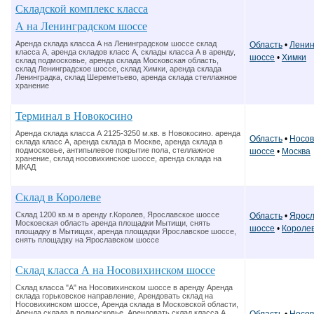
Складской комплекс класса
А на Ленинградском шоссе
Аренда склада класса А на Ленинградском шоссе склад
Область
•
Ленин
класса А, аренда складов класс А, склады класса А в аренду,
шоссе
•
Химки
склад подмосковье, аренда склада Московская область,
склад Ленинградское шоссе, склад Химки, аренда склада
Ленинградка, склад Шереметьево, аренда склада стеллажное
хранение
Терминал в Новокосино
Аренда склада класса А 2125-3250 м.кв. в Новокосино. аренда
Область
•
Носов
склада класс А, аренда склада в Москве, аренда склада в
подмосковье, антипылевое покрытие пола, стеллажное
шоссе
•
Москва
хранение, склад носовихинское шоссе, аренда склада на
МКАД
Склад в Королеве
Склад 1200 кв.м в аренду г.Королев, Ярославское шоссе
Область
•
Яросл
Московская область аренда площадки Мытищи, снять
шоссе
•
Короле
площадку в Мытищах, аренда площадки Ярославское шоссе,
снять площадку на Ярославском шоссе
Склад класса А на Носовихинском шоссе
Склад класса "А" на Носовихинском шоссе в аренду Аренда
склада горьковское направление, Арендовать склад на
Носовихинском шоссе, Аренда склада в Московской области,
Аренда склада в подмосковье, Арендовать склад класса А,