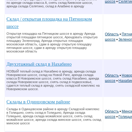
шоссе
•
Селяти
по аренде склада класса А, снять склад Киевское шоссе,
аренда склада Селятино, склад в Алабино в аренду
Склад / открытая площадка на Пятницком
шоссе
Открытая площадка на Пятницком шоссе в аренду Аренда
Область
•
Пятни
открытой площадки пятницкое шоссе, Арендовать открытую
шоссе
•
Зелено
площадку Зеленоград, Аренда открытых площадок
московская область, сдам в аренду открытую площадку
пятницкое шоссе, сдам в аренду открытую площадку
московская область
Двухэтажный склад в Нахабино
НОВЫЙ теплый склад в Нахабино в аренду, аренда склада
Новорижское шоссе, склад на Новой Риге, аренда склада
Область
•
Новор
класса В Новорижское шоссе, снять склад Нахабино, аренда
шоссе
•
Нахаби
склада Новорижское шоссе, снять склад в подмосковье,
сдается теплый склад в аренду, снять складской комплекс на
Новорижском шоссе.
Склады в Одинцовском районе
Склады в Одинцовском районе в аренду Складской комплекс
Область
•
Минск
в Голицыно, снять склад в Голицыно, Аренда склада
Голицыно, аренда склада можайское шоссе, снять склад
шоссе
•
Голицы
можайское шоссе, аренда склада минское шоссе, снять склад
минское шоссе