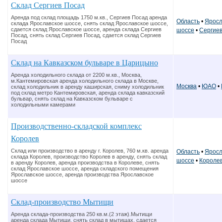
Склад Сергиев Посад
Аренда под склад площадь 1750 м.кв., Сергиев Посад аренда
Область
•
Яросл
склада Ярославское шоссе, снять склад Ярославское шоссе,
сдается склад Ярославское шоссе, аренда склада Сергиев
шоссе
•
Сергие
Посад, снять склад Сергиев Посад, сдается склад Сергиев
Посад
Склад на Кавказском бульваре в Царицыно
Аренда холодильного склада от 2200 м.кв., Москва,
м.Кантемировская аренда холодильного склада в Москве,
Москва
•
ЮАО
•
склад холодильник в аренду каширская, сниму холодильник
под склад метро Кантемировская, аренда склада кавказский
бульвар, снять склад на Кавказском бульваре с
холодильными камерами
Производственно-складской комплекс
Королев
Склад или производство в аренду г. Королев, 760 м.кв. аренда
Область
•
Яросл
склада Королев, производство Королев в аренду, снять склад
шоссе
•
Короле
в аренду Королев, аренда производства в Королеве, снять
склад Ярославское шоссе, аренда складского помещения
Ярославское шоссе, аренда производства Ярославское
шоссе
Склад-производство Мытищи
Аренда склада-производства 250 кв.м.(2 этаж).Мытищи
аренда склада Мытищи, снять склад в мытищах, сдается