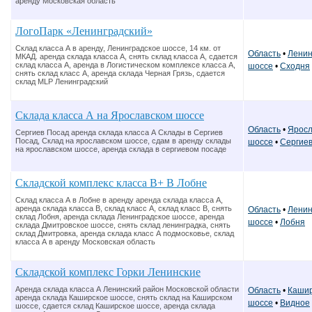
аренду Московская область
ЛогоПарк «Ленинградский»
Склад класса А в аренду, Ленинградское шоссе, 14 км. от
Область
•
Ленин
МКАД. аренда склада класса А, снять склад класса А, сдается
склад класса А, аренда в Логистическом комплексе класса А,
шоссе
•
Сходня
снять склад класс А, аренда склада Черная Грязь, сдается
склад MLP Ленинградский
Склада класса А на Ярославском шоссе
Область
•
Яросл
Сергиев Посад аренда склада класса А Склады в Сергиев
Посад, Склад на ярославском шоссе, сдам в аренду склады
шоссе
•
Сергие
на ярославском шоссе, аренда склада в сергиевом посаде
Складской комплекс класса В+ В Лобне
Склад класса А в Лобне в аренду аренда склада класса А,
аренда склада класса В, склад класс А, склад класс В, снять
Область
•
Ленин
склад Лобня, аренда склада Ленинградское шоссе, аренда
шоссе
•
Лобня
склада Дмитровское шоссе, снять склад ленинградка, снять
склад Дмитровка, аренда склада класс А подмосковье, склад
класса А в аренду Московская область
Складской комплекс Горки Ленинские
Аренда склада класса А Ленинский район Московской области
Область
•
Кашир
аренда склада Каширское шоссе, снять склад на Каширском
шоссе
•
Видное
шоссе, сдается склад Каширское шоссе, аренда склада