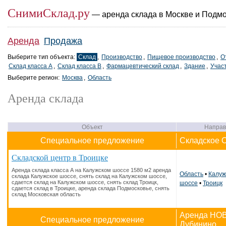
СнимиСклад.ру
— аренда склада в Москве и Подм
Аренда
Продажа
Выберите тип объекта:
Склад
,
Производство
,
Пищевое производство
,
О
Склад класса A
,
Склад класса B
,
Фармацевтический склад
,
Здание
,
Учас
Выберите регион:
Москва
,
Область
Аренда склада
Объект
Направ
Специальное предложение
Складское 
Складской центр в Троицке
Аренда склада класса А на Калужском шоссе 1580 м2 аренда
Область
•
Калуж
склада Калужское шоссе, снять склад на Калужском шоссе,
сдается склад на Калужском шоссе, снять склад Троицк,
шоссе
•
Троицк
сдается склад в Троицке, аренда склада Подмосковье, снять
склад Московская область
Аренда НОВО
Специальное предложение
Дубинино