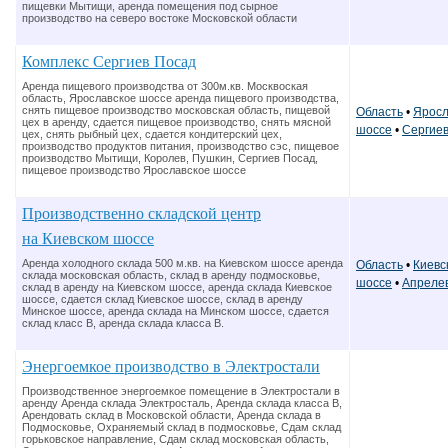
пищевки Мытищи, аренда помещения под сырное
производство на северо востоке Московской области
Комплекс Сергиев Посад
Аренда пищевого производства от 300м.кв. Москвоская
область, Ярославское шоссе аренда пищевого производства,
снять пищевое производство московская область, пищевой
Область
•
Яросл
цех в аренду, сдается пищевое производство, снять мясной
шоссе
•
Сергие
цех, снять рыбный цех, сдается кондитерский цех,
производство продуктов питания, производство сэс, пищевое
производство Мытищи, Королев, Пушкин, Сергиев Посад,
пищевое производство Ярославское шоссе
Производственно складской центр
на Киевском шоссе
Аренда холодного склада 500 м.кв. на Киевском шоссе аренда
Область
•
Киевс
склада московская область, склад в аренду подмосковье,
шоссе
•
Апреле
склад в аренду на Киевском шоссе, аренда склада Киевское
шоссе, сдается склад Киевское шоссе, склад в аренду
Минское шоссе, аренда склада на Минском шоссе, сдается
склад класс В, аренда склада класса В.
Энергоемкое производство в Электростали
Производственное энергоемкое помещение в Электростали в
аренду Аренда склада Электросталь, Аренда склада класса B,
Арендовать склад в Московской области, Аренда склада в
Подмосковье, Охраняемый склад в подмосковье, Сдам склад
горьковское направление, Сдам склад московская область,