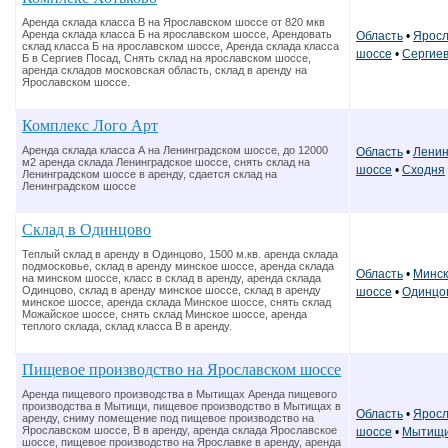
Аренда склада класса В на Ярославском шоссе от 820 мкв
Аренда склада класса Б на ярославском шоссе, Арендовать
Область
•
Яросл
склад класса Б на ярославском шоссе, Аренда склада класса
шоссе
•
Сергие
Б в Сергиев Посад, Снять склад на ярославском шоссе,
аренда складов московская область, склад в аренду на
Ярославском шоссе.
Комплекс Лого Арт
Аренда склада класса А на Ленинградском шоссе, до 12000
Область
•
Ленин
м2 аренда склада Ленинградское шоссе, снять склад на
шоссе
•
Сходня
Ленинградском шоссе в аренду, сдается склад на
Ленинградском шоссе
Склад в Одинцово
Теплый склад в аренду в Одинцово, 1500 м.кв. аренда склада
подмосковье, склад в аренду минское шоссе, аренда склада
Область
•
Минск
на минском шоссе, класс в склад в аренду, аренда склада
Одинцово, склад в аренду минское шоссе, склад в аренду
шоссе
•
Одинцо
минское шоссе, аренда склада Минское шоссе, снять склад
Можайское шоссе, снять склад Минское шоссе, аренда
теплого склада, склад класса В в аренду.
Пищевое производство на Ярославском шоссе
Аренда пищевого производства в Мытищах Аренда пищевого
производства в Мытищи, пищевое производство в Мытищах в
Область
•
Яросл
аренду, сниму помещение под пищевое производство на
Ярославском шоссе, В в аренду, аренда склада Ярославское
шоссе
•
Мытищ
шоссе, пищевое производство на Ярославке в аренду, аренда