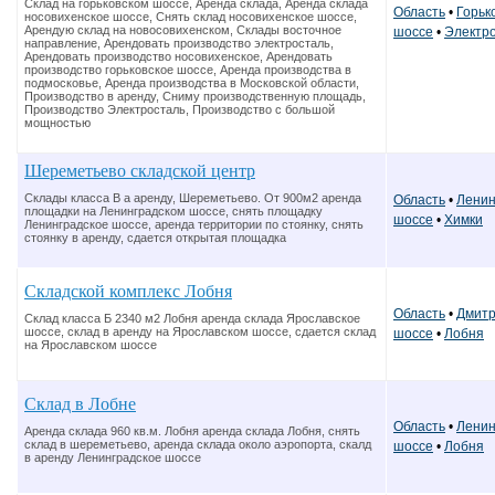
Склад на горьковском шоссе, Аренда склада, Аренда склада
Область
•
Горьк
носовихенское шоссе, Снять склад носовихенское шоссе,
Арендую склад на новосовихенском, Склады восточное
шоссе
•
Электр
направление, Арендовать производство электросталь,
Арендовать производство носовихенское, Арендовать
производство горьковское шоссе, Аренда производства в
подмосковье, Аренда производства в Московской области,
Производство в аренду, Сниму производственную площадь,
Производство Электросталь, Производство с большой
мощностью
Шереметьево складской центр
Склады класса В а аренду, Шереметьево. От 900м2 аренда
Область
•
Ленин
площадки на Ленинградском шоссе, снять площадку
шоссе
•
Химки
Ленинградское шоссе, аренда территории по стоянку, снять
стоянку в аренду, сдается открытая площадка
Складской комплекс Лобня
Область
•
Дмитр
Склад класса Б 2340 м2 Лобня аренда склада Ярославское
шоссе, склад в аренду на Ярославском шоссе, сдается склад
шоссе
•
Лобня
на Ярославском шоссе
Склад в Лобне
Область
•
Ленин
Аренда склада 960 кв.м. Лобня аренда склада Лобня, снять
склад в шереметьево, аренда склада около аэропорта, скалд
шоссе
•
Лобня
в аренду Ленинградское шоссе