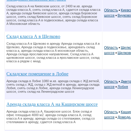
Склад класса А на Киевском шоссе, от 2400 м.кв. аренда
склада класса А, снять склад класса А, сдается склада класса
Область
•
Киевс
А, аренда склада Киевское шоссе, аренда склада Боровское
шоссе
•
Внуково
шоссе, снять склад Киевское шоссе, снять склад Боровское
шоссе, склад класса А в подмосковье, аренда склада класса
А Московская область
Склад класса А в Щелково
Склад класса А в Щелково в аренду Аренда склада класса А в
Щелково, Аренда склада в подмосковье, арендовать склад
Область
•
Щелко
класса а, аренда склада класса А московская область,
шоссе
•
Щелков
Аренда склада ярославское направление, Склад класса А
щелковское шоссе, склад класса а ярославское шоссе, склад
класса а рядом с мкад
Складское помещение в Лобне
Аренда склада в Лобне 1080 м.кв. аренда склада с ЖД веткой,
Область
•
Дмитр
снять склад с ЖД, склад с ЖД веткой в аренду, аренда склада
шоссе
•
Лобня
Лобня, снять склад в Лобне, аренда склада Ленинградское
шоссе, снять склад на Ленинградском шоссе
Аренда склада класса А на Каширском шоссе
Аренда склада класса А, Каширское шоссе. Блок склад и
Область
•
Кашир
офис площадью 4000 м2. аренда склада класса А, склад
шоссе
•
Домоде
класса А в аренду, аренда склада со стеллажами, склад со
стеллажами в аренду, сдается склад класса А