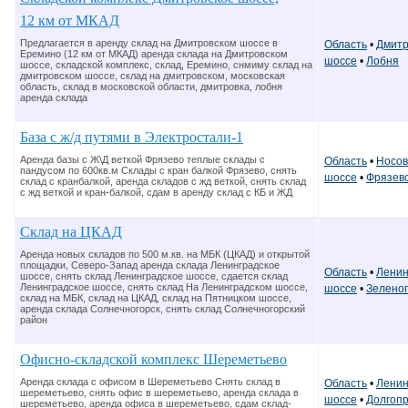
12 км от МКАД
Предлагается в аренду склад на Дмитровском шоссе в
Область
•
Дмитр
Еремино (12 км от МКАД) аренда склада на Дмитровском
шоссе
•
Лобня
шоссе, складской комплекс, склад, Еремино, снмиму склад на
дмитровском шоссе, склад на дмитровском, московская
область, склад в московской области, дмитровка, лобня
аренда склада
База с ж/д путями в Электростали-1
Аренда базы с Ж\Д веткой Фрязево теплые склады с
Область
•
Носов
пандусом по 600кв.м Склады с кран балкой Фрязево, снять
шоссе
•
Фрязев
склад с кранбалкой, аренда складов с жд веткой, снять склад
с жд веткой и кран-балкой, сдам в аренду склад с КБ и ЖД
Склад на ЦКАД
Аренда новых складов по 500 м.кв. на МБК (ЦКАД) и открытой
площадки, Северо-Запад аренда склада Ленинградское
Область
•
Ленин
шоссе, снять склад Ленинградское шоссе, сдается склад
Ленинградское шоссе, снять склад На Ленинградском шоссе,
шоссе
•
Зелено
склад на МБК, склад на ЦКАД, склад на Пятницком шоссе,
аренда склада Солнечногорск, снять склад Солнечногорский
район
Офисно-складской комплекс Шереметьево
Аренда склада с офисом в Шереметьево Снять склад в
Область
•
Ленин
шереметьево, снять офис в шереметьево, аренда склада в
шоссе
•
Долгоп
шереметьево, аренда офиса в шереметьево, сдам склад-