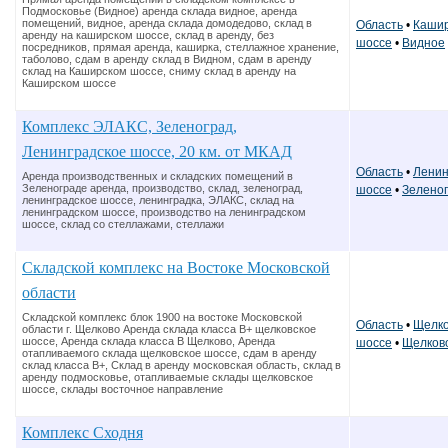
Подмосковье (Видное) аренда склада видное, аренда
помещений, видное, аренда склада домодедово, склад в
Область
•
Кашир
аренду на каширском шоссе, склад в аренду, без
шоссе
•
Видное
посредников, прямая аренда, каширка, стеллажное хранение,
таболово, сдам в аренду склад в Видном, сдам в аренду
склад на Каширском шоссе, сниму склад в аренду на
Каширском шоссе
Комплекс ЭЛАКС, Зеленоград,
Ленинградское шоссе, 20 км. от МКАД
Область
•
Ленин
Аренда производственных и складских помещений в
Зеленограде аренда, производство, склад, зеленоград,
шоссе
•
Зелено
ленинградское шоссе, ленинградка, ЭЛАКС, склад на
ленинградском шоссе, производство на ленинградском
шоссе, склад со стеллажами, стеллажи
Складской комплекс на Востоке Московской
области
Складской комплекс блок 1900 на востоке Московской
Область
•
Щелко
области г. Щелково Аренда склада класса В+ щелковское
шоссе, Аренда склада класса В Щелково, Аренда
шоссе
•
Щелков
отапливаемого склада щелковское шоссе, сдам в аренду
склад класса В+, Склад в аренду московская область, склад в
аренду подмосковье, отапливаемые склады щелковское
шоссе, склады восточное направление
Комплекс Сходня