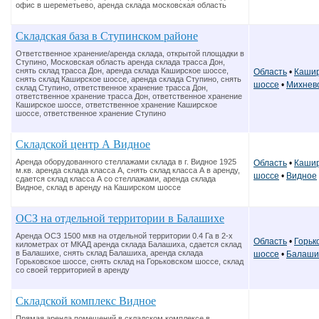
офис в шереметьево, аренда склада московская область
Складская база в Ступинском районе
Ответственное хранение/аренда склада, открытой площадки в
Ступино, Московская область аренда склада трасса Дон,
снять склад трасса Дон, аренда склада Каширское шоссе,
Область
•
Кашир
снять склад Каширское шоссе, аренда склада Ступино, снять
шоссе
•
Михнев
склад Ступино, ответственное хранение трасса Дон,
ответственное хранение трасса Дон, ответственное хранение
Каширское шоссе, ответственное хранение Каширское
шоссе, ответственное хранение Ступино
Складской центр А Видное
Аренда оборудованного стеллажами склада в г. Видное 1925
Область
•
Кашир
м.кв. аренда склада класса А, снять склад класса А в аренду,
шоссе
•
Видное
сдается склад класса А со стеллажами, аренда склада
Видное, склад в аренду на Каширском шоссе
ОСЗ на отдельной территории в Балашихе
Аренда ОСЗ 1500 мкв на отдельной территории 0.4 Га в 2-х
Область
•
Горьк
километрах от МКАД аренда склада Балашиха, сдается склад
в Балашихе, снять склад Балашиха, аренда склада
шоссе
•
Балаши
Горьковское шоссе, снять склад на Горьковском шоссе, склад
со своей территорией в аренду
Складской комплекс Видное
Прямая аренда помещений в складском комплексе в