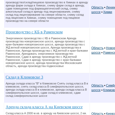
производство/склад/пищевое производство в Химках в аренду
аренда фарм склада в Химках, сниму фарм склад в аренду,
Область
•
Ленин
сдам помещение под фармацевтический склад, сниму
алкогольный склад в аренду под лицензирование, сниму
шоссе
•
Химки
склад под лицензирование на севере области, сниму склад
под лицензию в Химках, сниму помещение под пищевое
производство на севере области
Производство с КБ в Раменском
Энергоемкое производство с КБ в Раменском Аренда
производства новорязанское шоссе, аренда производства с
кран-балками новорязанское шоссе, аренда производства с
ЖД веткой новорязанское шоссе, Аренда производства в
Область
•
Новор
Раменское, Аренда производства с ЖД веткой и кран-балками
шоссе
•
Раменс
Раменское, Арендовать энергоемкое производство
Раменское, Сдам в аренду производство с ЖД веткой
Раменское, Сдам в аренду производство с кран-балками
новорязанское шоссе, аренда производства Московскаяя
область, аренда производства подмосковье
Склад в Климовске 3
Аренда склада класса "В" в Климовске Снять склад класса В в
Область
•
Симф
климовске, снять склад класса В симферопольское шоссе,
аренда склада класса В в климовске, аренда склада класса В
шоссе
•
Климов
симферопольское шоссе, сдам склад в климовске, сдам
склад симферопольское шоссе
Аренда склада класса А на Киевском шоссе
Склад класса А 2000 м.кв. в аренду на Киевском шоссе, 2 км.
Область
•
Киевс