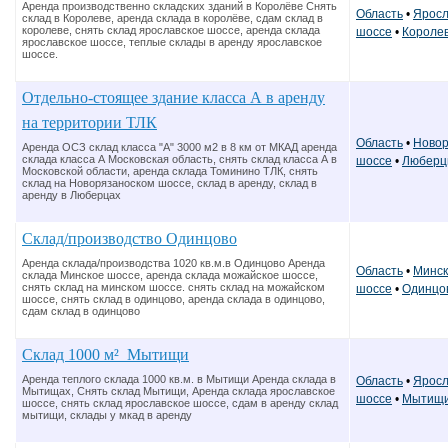
Аренда производственно складских зданий в Королёве Снять
Область
•
Яросл
склад в Королеве, аренда склада в королёве, сдам склад в
королеве, снять склад ярославское шоссе, аренда склада
шоссе
•
Короле
ярославское шоссе, теплые склады в аренду ярославское
шоссе.
Отдельно-стоящее здание класса А в аренду
на территории ТЛК
Область
•
Новор
Аренда ОСЗ склад класса "А" 3000 м2 в 8 км от МКАД аренда
склада класса А Московская область, снять склад класса А в
шоссе
•
Любер
Московской области, аренда склада Томинино ТЛК, снять
склад на Новорязаноском шоссе, склад в аренду, склад в
аренду в Люберцах
Склад/производство Одинцово
Аренда склада/производства 1020 кв.м.в Одинцово Аренда
Область
•
Минск
склада Минское шоссе, аренда склада можайское шоссе,
снять склад на минском шоссе. снять склад на можайском
шоссе
•
Одинцо
шоссе, снять склад в одинцово, аренда склада в одинцово,
сдам склад в одинцово
Склад 1000 м² Мытищи
Аренда теплого склада 1000 кв.м. в Мытищи Аренда склада в
Область
•
Яросл
Мытищах, Снять склад Мытищи, Аренда склада ярославское
шоссе
•
Мытищ
шоссе, снять склад ярославское шоссе, сдам в аренду склад
мытищи, склады у мкад в аренду