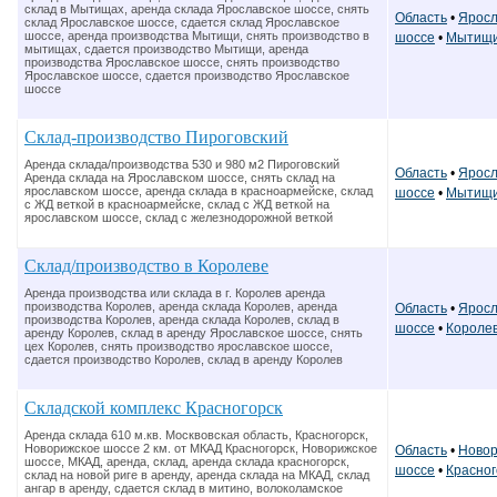
склад в Мытищах, аренда склада Ярославское шоссе, снять
Область
•
Яросл
склад Ярославское шоссе, сдается склад Ярославское
шоссе, аренда производства Мытищи, снять производство в
шоссе
•
Мытищ
мытищах, сдается производство Мытищи, аренда
производства Ярославское шоссе, снять производство
Ярославское шоссе, сдается производство Ярославское
шоссе
Склад-производство Пироговский
Аренда склада/производства 530 и 980 м2 Пироговский
Область
•
Яросл
Аренда склада на Ярославском шоссе, снять склад на
ярославском шоссе, аренда склада в красноармейске, склад
шоссе
•
Мытищ
с ЖД веткой в красноармейске, склад с ЖД веткой на
ярославском шоссе, склад с железнодорожной веткой
Склад/производство в Королеве
Аренда производства или склада в г. Королев аренда
производства Королев, аренда склада Королев, аренда
Область
•
Яросл
производства Королев, аренда склада Королев, склад в
шоссе
•
Короле
аренду Королев, склад в аренду Ярославское шоссе, снять
цех Королев, снять производство ярославское шоссе,
сдается производство Королев, склад в аренду Королев
Складской комплекс Красногорск
Аренда склада 610 м.кв. Москвовская область, Красногорск,
Новорижское шоссе 2 км. от МКАД Красногорск, Новорижское
Область
•
Новор
шоссе, МКАД, аренда, склад, аренда склада красногорск,
шоссе
•
Красног
склад на новой риге в аренду, аренда склада на МКАД, склад
ангар в аренду, сдается склад в митино, волоколамское