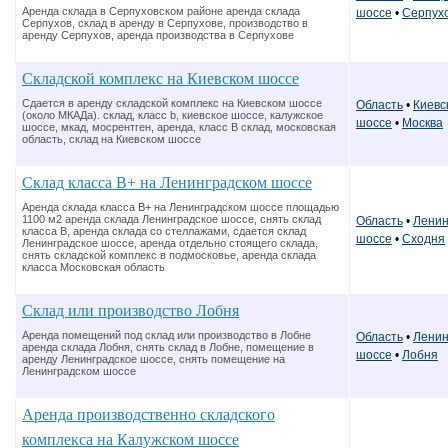
Аренда склада в Серпуховском районе аренда склада
шоссе
•
Серпух
Серпухов, склад в аренду в Серпухове, производство в
аренду Серпухов, аренда производства в Серпухове
Складской комплекс на Киевском шоссе
Сдается в аренду складской комплекс на Киевском шоссе
Область
•
Киевс
(около МКАДа). склад, класс b, киевское шоссе, калужское
шоссе
•
Москва
шоссе, мкад, мосрентген, аренда, класс В склад, московская
область, склад на Киевском шоссе
Склад класса В+ на Ленинградском шоссе
Аренда склада класса В+ на Ленинградском шоссе площадью
1100 м2 аренда склада Ленинградское шоссе, снять склад
Область
•
Ленин
класса В, аренда склада со стеллажами, сдается склад
шоссе
•
Сходня
Ленинградское шоссе, аренда отдельно стоящего склада,
снять складской комплекс в подмосковье, аренда склада
класса Московская область
Склад или производство Лобня
Аренда помещений под склад или производство в Лобне
Область
•
Ленин
аренда склада Лобня, снять склад в Лобне, помещение в
шоссе
•
Лобня
аренду Ленинградское шоссе, снять помещение на
Ленинградском шоссе
Аренда производственно складского
комплекса на Калужском шоссе