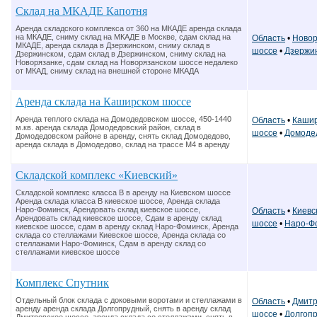
Склад на МКАДЕ Капотня
Аренда складского комплекса от 360 на МКАДЕ аренда склада
на МКАДЕ, сниму склад на МКАДЕ в Москве, сдам склад на
Область
•
Новор
МКАДЕ, аренда склада в Дзержинском, сниму склад в
шоссе
•
Дзержи
Дзержинском, сдам склад в Дзержинском, сниму склад на
Новорязанке, сдам склад на Новорязанском шоссе недалеко
от МКАД, сниму склад на внешней стороне МКАДА
Аренда склада на Каширском шоссе
Аренда теплого склада на Домодедовском шоссе, 450-1440
Область
•
Кашир
м.кв. аренда склада Домодедовский район, склад в
шоссе
•
Домоде
Домодедовском районе в аренду, снять склад Домодедово,
аренда склада в Домодедово, склад на трассе М4 в аренду
Складской комплекс «Киевский»
Складской комплекс класса В в аренду на Киевском шоссе
Аренда склада класса В киевское шоссе, Аренда склада
Наро-Фоминск, Арендовать склад киевское шоссе,
Область
•
Киевс
Арендовать склад киевское шоссе, Сдам в аренду склад
шоссе
•
Наро-Ф
киевское шоссе, сдам в аренду склад Наро-Фоминск, Аренда
склада со стеллажами Киевское шоссе, Аренда склада со
стеллажами Наро-Фоминск, Сдам в аренду склад со
стеллажами киевское шоссе
Комплекс Спутник
Отдельный блок склада с доковыми воротами и стеллажами в
Область
•
Дмитр
аренду аренда склада Долгопрудный, снять в аренду склад
шоссе
•
Долгоп