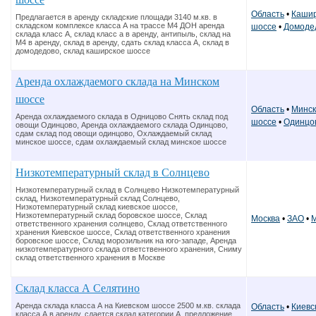
Область
•
Кашир
Предлагается в аренду складские площади 3140 м.кв. в
складском комплексе класса А на трассе М4 ДОН аренда
шоссе
•
Домоде
склада класс А, склад класс а в аренду, антипыль, склад на
М4 в аренду, склад в аренду, сдать склад класса А, склад в
домодедово, склад каширское шоссе
Аренда охлаждаемого склада на Минском
шоссе
Область
•
Минск
Аренда охлаждаемого склада в Одницово Снять склад под
шоссе
•
Одинцо
овощи Одинцово, Аренда охлаждаемого склада Одинцово,
сдам склад под овощи одинцово, Охлаждаемый склад
минское шоссе, сдам охлаждаемый склад минское шоссе
Низкотемпературный склад в Солнцево
Низкотемпературный склад в Солнцево Низкотемпературный
склад, Низкотемпературный склад Солнцево,
Низкотемпературный склад киевское шоссе,
Низкотемпературный склад боровское шоссе, Склад
Москва
•
ЗАО
•
М
ответственного хранения солнцево, Склад ответственного
хранения Киевское шоссе, Склад ответственного хранения
боровское шоссе, Склад морозильник на юго-западе, Аренда
низкотемпературного склада ответственного хранения, Сниму
склад ответственного хранения в Москве
Склад класса А Селятино
Аренда склада класса А на Киевском шоссе 2500 м.кв. склада
Область
•
Киевс
класса А в аренду, сдается склад категории А, предложение