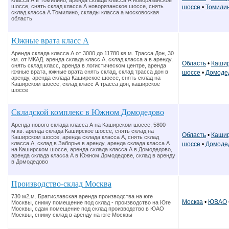
класса А в Томилино, аренда склада класса А новорязанское
шоссе, снять склад класса А новорязанское шоссе, снять
шоссе
•
Томили
склад класса А Томилино, склады класса а московоская
область
Южные врата класс А
Аренда склада класса А от 3000 до 11780 кв.м. Трасса Дон, 30
км. от МКАД. аренда склада класс А, склад класса а в аренду,
Область
•
Кашир
снять склад класс, аренда в логистическом центре, аренда
южные врата, южные врата снять склад, склад трасса дон в
шоссе
•
Домоде
аренду, аренда склада Каширское шоссе, снять склад на
Каширском шоссе, склад класс А трасса дон, каширское
шоссе
Складской комплекс в Южном Домодедово
Аренда нового склада класса А на Каширском шоссе, 5800
м.кв. аренда склада Каширское шоссе, снять склад на
Область
•
Кашир
Каширском шоссе, аренда склада класса А, снять склад
класса А, склад в Заборье в аренду, аренда склада класса А
шоссе
•
Домоде
на Каширском шоссе, аренда склада класса А в Домодедово,
аренда склада класса А в Южном Домодедове, склад в аренду
в Домодедово
Производство-склад Москва
730 м2,м. Братиславская аренда производства на юге
Москва
•
ЮВАО
Москвы, сниму помещение под склад - производство на Юге
Москвы, сдам помещение под склад производство в ЮАО
Москвы, сниму склад в аренду на юге Москвы