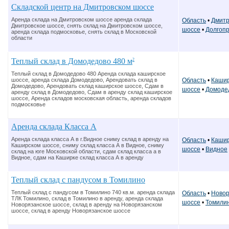
Складской центр на Дмитровском шоссе
Аренда склада на Дмитровском шоссе аренда склада
Область
•
Дмитр
Дмитровское шоссе, снять склад на Дмитровском шоссе,
шоссе
•
Долгоп
аренда склада подмосковье, снять склад в Московской
области
Теплый склад в Домодедово 480 м
2
Теплый склад в Домодедово 480 Аренда склада каширское
Область
•
Кашир
шоссе, аренда склада Домодедово, Арендовать склад в
Домодедово, Арендовать склад каширское шоссе, Сдам в
шоссе
•
Домоде
аренду склад в Домодедово, Сдам в аренду склад каширское
шоссе, Аренда складов московская область, аренда складов
подмосковье
Аренда склада Класса А
Аренда склада класса А в г.Видное сниму склад в аренду на
Область
•
Кашир
Каширском шоссе, сниму склад класса А в Видное, сниму
шоссе
•
Видное
склад на юге Московской области, сдам склад класса а в
Видное, сдам на Каширке склад класса А в аренду
Теплый склад с пандусом в Томилино
Теплый склад с пандусом в Томилино 740 кв.м. аренда склада
Область
•
Новор
ТЛК Томилино, склад в Томилино в аренду, аренда склада
шоссе
•
Томили
Новорязанское шоссе, склад в аренду на Новорязанском
шоссе, склад в аренду Новорязанское шоссе