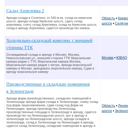
Склад Апрелевка 2
Аренда склада в Селятино, от 540 м.кв. склад на киевском
Область
•
Киевс
шоссе, аренда склада Киевское шоссе, сдать склад
шоссе
•
Селяти
апрелевка, снять склад Апрелевка, склад на Киевском шоссе,
склад в аренду Апрелевка, сдается производство киевка.
Холодильно-складской комплекс с внешней
стороны ТТК
Охлаждаемый склада в аренду в Москве, Москва,
Москва
•
ЮВАО
Новохохловская ул., внешняя сторона ТТК! Морозильная
камера рядом с ТТК, Морозильная камера Москва,
Морозильная камера рядом с метро, Аренда морозильной
камеры в Москве, арендовать морозильную камеру, Сдам в
аренду морозильную камеру
Призводственные и складские помещения
в Зеленограде
Аренда фарм,производственных, складских помещений в
Зеленограде аренда фарм склада в Зеленограде, сниму склад
под фарм лицензирование, сдам склад под фарм на
Область
•
Ленин
Ленинградке, аренда производства Зеленоград,
шоссе
•
Зелено
производственные площади в Зеленограде в аренду, сдается
производство на Ленинградском шоссе, цех в аренду в
зеленограде на Ленинградском шоссе, аренда складов в
зеленограде, склад в Зеленограде на Ленинградке в аренду,
сдается склад Зеленоград, складские помещения в аренду в