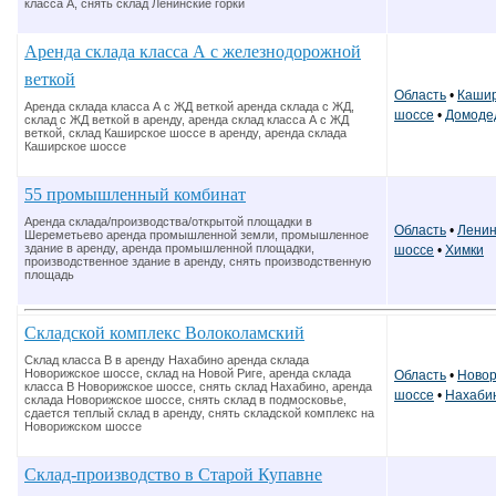
класса А, снять склад Ленинские горки
Аренда склада класса А с железнодорожной
веткой
Область
•
Кашир
Аренда склада класса А с ЖД веткой аренда склада с ЖД,
шоссе
•
Домоде
склад с ЖД веткой в аренду, аренда склад класса А с ЖД
веткой, склад Каширское шоссе в аренду, аренда склада
Каширское шоссе
55 промышленный комбинат
Аренда склада/производства/открытой площадки в
Область
•
Ленин
Шереметьево аренда промышленной земли, промышленное
здание в аренду, аренда промышленной площадки,
шоссе
•
Химки
производственное здание в аренду, снять производственную
площадь
Складской комплекс Волоколамский
Склад класса В в аренду Нахабино аренда склада
Новорижское шоссе, склад на Новой Риге, аренда склада
Область
•
Новор
класса В Новорижское шоссе, снять склад Нахабино, аренда
шоссе
•
Нахаби
склада Новорижское шоссе, снять склад в подмосковье,
сдается теплый склад в аренду, снять складской комплекс на
Новорижском шоссе
Склад-производство в Старой Купавне