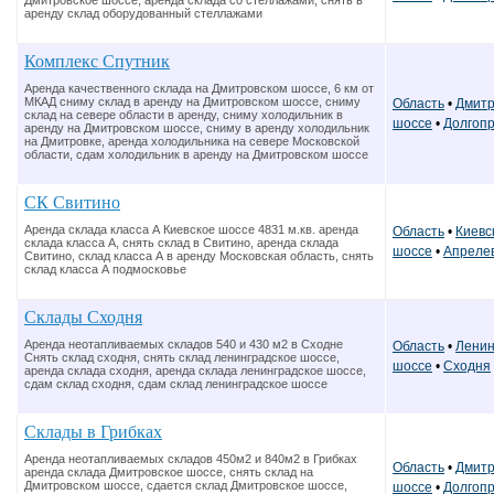
Дмитровское шоссе, аренда склада со стеллажами, снять в
аренду склад оборудованный стеллажами
Комплекс Спутник
Аренда качественного склада на Дмитровском шоссе, 6 км от
МКАД сниму склад в аренду на Дмитровском шоссе, сниму
Область
•
Дмитр
склад на севере области в аренду, сниму холодильник в
шоссе
•
Долгоп
аренду на Дмитровском шоссе, сниму в аренду холодильник
на Дмитровке, аренда холодильника на севере Московской
области, сдам холодильник в аренду на Дмитровском шоссе
СК Свитино
Аренда склада класса А Киевское шоссе 4831 м.кв. аренда
Область
•
Киевс
склада класса А, снять склад в Свитино, аренда склада
шоссе
•
Апреле
Свитино, склад класса А в аренду Московская область, снять
склад класса А подмосковье
Склады Сходня
Аренда неотапливаемых складов 540 и 430 м2 в Сходне
Область
•
Ленин
Снять склад сходня, снять склад ленинградское шоссе,
шоссе
•
Сходня
аренда склада сходня, аренда склада ленинградское шоссе,
сдам склад сходня, сдам склад ленинградское шоссе
Склады в Грибках
Аренда неотапливаемых складов 450м2 и 840м2 в Грибках
Область
•
Дмитр
аренда склада Дмитровское шоссе, снять склад на
Дмитровском шоссе, сдается склад Дмитровское шоссе,
шоссе
•
Долгоп