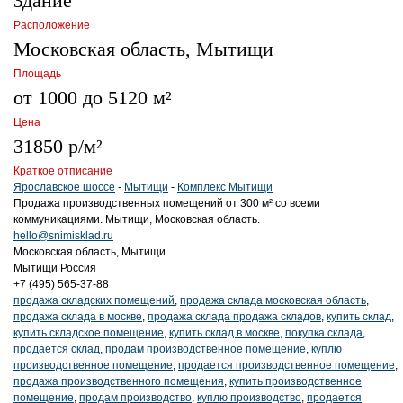
Здание
Расположение
Московская область, Мытищи
Площадь
от 1000 до 5120 м²
Цена
31850 р/м²
Краткое отписание
Ярославское шоссе
-
Мытищи
-
Комплекс Мытищи
Продажа производственных помещений от 300 м² со всеми
коммуникациями. Мытищи, Московская область.
hello@snimisklad.ru
Московская область, Мытищи
Мытищи
Россия
+7 (495) 565-37-88
продажа складских помещений
,
продажа склада московская область
,
продажа склада в москве
,
продажа склада продажа складов
,
купить склад
,
купить складское помещение
,
купить склад в москве
,
покупка склада
,
продается склад
,
продам производственное помещение
,
куплю
производственное помещение
,
продается производственное помещение
,
продажа производственного помещения
,
купить производственное
помещение
,
продам производство
,
куплю производство
,
продается