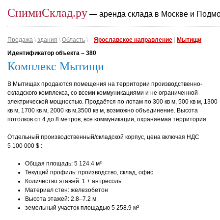
СнимиСклад.ру
— аренда склада в Москве и Подм
Продажа
\
здания
\
Область
\
Ярославское направление
|
Мытищи
Идентификатор объекта –
380
Комплекс Мытищи
В Мытищах продаются помещения на территории производственно-
складского комплекса, со всеми коммуникациями и не ограниченной
электрической мощностью. Продаётся по лотам по 300 кв м, 500 кв м, 1300
кв м, 1700 кв м, 2000 кв м,3500 кв м, возможно объединение. Высота
потолков от 4 до 8 метров, все коммуникации, охраняемая территория.
Отдельный производственный/складской корпус, цена включая НДС
5 100 000 $ :
Общая площадь: 5 124.4 м²
Текущий профиль: производство, склад, офис
Количество этажей: 1 + антресоль
Материал стен: железобетон
Высота этажей: 2.8–7.2 м
земельный участок площадью 5 258.9 м²