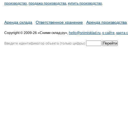
производство
,
продажа производства
,
купить производство
.
Аренда склада
Ответственное хранение
Аренда производства
Copyright © 2009-26 «Сними склад.ру»,
hello@snimisklad.ru
,
о сайте
,
карта 
Введите идентификатор объекта (только цифры)