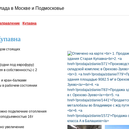
лада в Москве и Подмосковье
направление
|
Купавна
Купавна
ядом стоящих
 (одни под еврофуру)
я в собственность) с 2
 и кран-балками
ы в рабочем состоянии
н
ожно подключние отопления
узоподъемностью 16т
жно увеличение