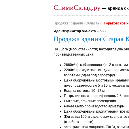
СнимиСклад.ру
— аренда ск
Продажа
\
здания
\
Область
\
Горьковское 
Идентификатор объекта –
583
Продажа здания Старая 
На 1.2 га (в собственности) находятся два р
производственных цеха:
2660м² (в собственности) с 2 воротами
2200м² (находится в стадии оформлени
воротами (одни под еврофуру)
Цеха оборудованы мостовыми кранами
грузоподъемностью 5 и 10 т, механизм
Высота потолка 10–12 м
Покрытие пола — шлифованный бето
Бытовые, офисные помещения
Ранее было производство арматуры
Цеха оборудованы радиаторами, возм
Ж/д ветка 150 м с козловым краном гр
(в собственности)
электрическая мощность 70кВт, возмо