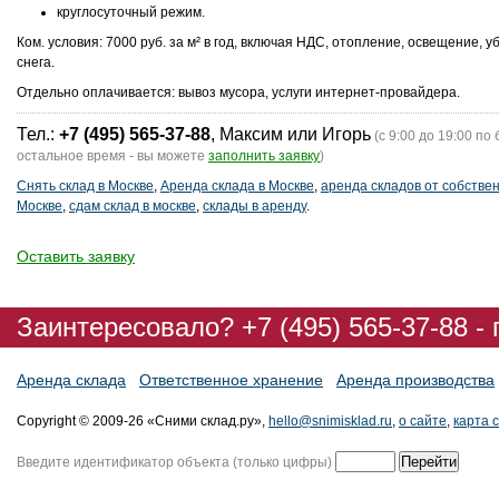
круглосуточный режим.
Ком. условия: 7000 руб. за м² в год, включая НДС, отопление, освещение, у
снега.
Отдельно оплачивается: вывоз мусора, услуги интернет-провайдера.
Тел.:
+7 (495) 565-37-88
, Максим или Игорь
(с 9:00 до 19:00 по 
остальное время - вы можете
заполнить заявку
)
Снять склад в Москве
,
Аренда склада в Москве
,
аренда складов от собствен
Москве
,
сдам склад в москве
,
склады в аренду
.
Оставить заявку
Заинтересовало? +7 (495) 565-37-88 -
Аренда склада
Ответственное хранение
Аренда производства
Copyright © 2009-26 «Сними склад.ру»,
hello@snimisklad.ru
,
о сайте
,
карта 
Введите идентификатор объекта (только цифры)