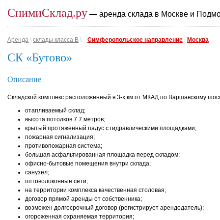
СнимиСклад.ру
— аренда склада в Москве и Подм
Аренда
\
склады класса B
\
Симферопольское направление
|
Москва
СК «Бутово»
Описание
Складской комплекс расположенный в 3-х км от МКАД по Варшавскому шос
отапливаемый склад;
высота потолков 7.7 метров;
крытый протяженный падус с гидравлическими площадками;
пожарная сигнализация;
противопожарная система;
большая асфальтированная площадка перед складом;
офисно-бытовые помещения внутри склада;
санузел;
оптоволоконные сети;
на территории комплекса качественная столовая;
договор прямой аренды от собственника;
возможен долгосрочный договор (регистрирует арендодатель);
огороженная охраняемая территория;