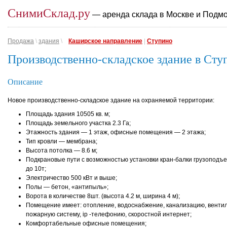
СнимиСклад.ру
— аренда склада в Москве и Подм
Продажа
\
здания
\
Каширское направление
|
Ступино
Производственно-складское здание в Сту
Описание
Новое производственно-складское здание на охраняемой территории:
Площадь здания 10505 кв. м;
Площадь земельного участка 2.3 Га;
Этажность здания — 1 этаж, офисные помещения — 2 этажа;
Тип кровли — мембрана;
Высота потолка — 8.6 м;
Подкрановые пути с возможностью установки кран-балки грузоподъ
до 10т;
Электричество 500 кВт и выше;
Полы — бетон, «антипыль»;
Ворота в количестве 8шт. (высота 4.2 м, ширина 4 м);
Помещение имеет: отопление, водоснабжение, канализацию, венти
пожарную систему, ip -телефонию, скоростной интернет;
Комфортабельные офисные помещения;