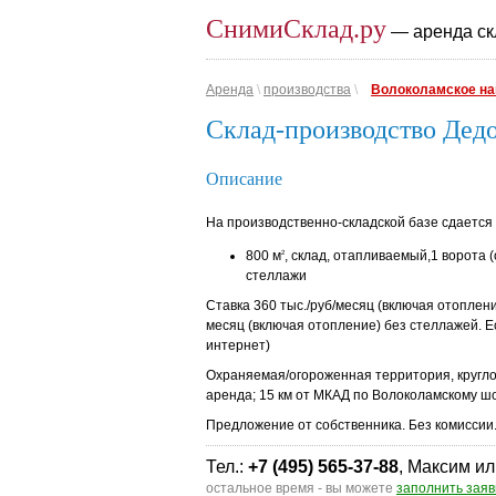
СнимиСклад.ру
— аренда ск
Аренда
\
производства
\
Волоколамское на
Склад-производство Дед
Описание
На производственно-складской базе сдается
800 м
, склад, отапливаемый,1 ворота (
2
стеллажи
Ставка 360 тыс./руб/месяц (включая отоплени
месяц (включая отопление) без стеллажей. Е
интернет)
Охраняемая/огороженная территория, кругл
аренда; 15 км от МКАД по Волоколамскому ш
Предложение от собственника. Без комиссии
Тел.:
+7 (495) 565-37-88
, Максим ил
остальное время - вы можете
заполнить заяв