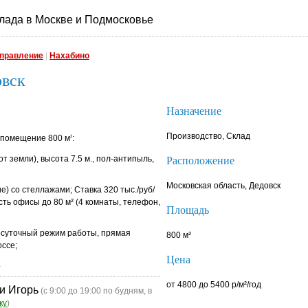
лада в Москве и Подмосковье
правление
|
Нахабино
овск
Назначение
Производство, Склад
 помещение 800 м
:
2
от земли), высота 7.5 м., пол-антипыль,
Расположение
Московская область, Дедовск
е) со стеллажами; Ставка 320 тыс./руб/
сть офисы до 80 м² (4 комнаты, телефон,
Площадь
осуточный режим работы, прямая
800 м²
оссе;
Цена
.
от 4800 до 5400 р/м²/год
и Игорь
(с 9:00 до 19:00 по будням, в
ку
)