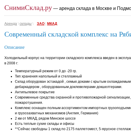
СнимиСклад.ру
— аренда склада в Москве и Подм
Аренда
\
склады
\
ЗАО
|
МКАД
Современный складской комплекс на Ряб
Описание
Холодильный корпус на территории складского комплекса введен в эксплу
в 2008 г:
Температурный режим от 0 до -20 гр.
Тип хранения напольный и стеллажный
Склад оборудован эстакадой , семью доками c крытым охлаждаемым
дебаркадером , оборудованным доклевелерами докшелтерами.
Антипылевое покрытие
Современные средства охранной и противопожарной сигнализации,
пожаротушения.
Комплекс оснащен полным ассортиментом импортных грузоподъем
и грузозахватных механизмов (Англия, Германия)
2 км от МКАД, рядом Минское шоссе
Есть теплые сухие склады и офисы
**Сейчас свободны 1 склад по 2175 паллетомест, 5-ярусное стелла