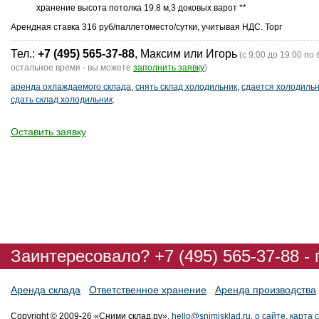
хранение высота потолка 19.8 м,3 доковых варот **
Арендная ставка 316 руб/паллетоместо/сутки, учитывая НДС. Торг
Тел.:
+7 (495) 565-37-88
, Максим или Игорь
(с 9:00 до 19:00 по 
остальное время - вы можете
заполнить заявку
)
аренда охлаждаемого склада
,
снять склад холодильник
,
сдается холодиль
сдать склад холодильник
.
Оставить заявку
Заинтересовало? +7 (495) 565-37-88 -
Аренда склада
Ответственное хранение
Аренда производства
Copyright © 2009-26 «Сними склад.ру»,
hello@snimisklad.ru
,
о сайте
,
карта 