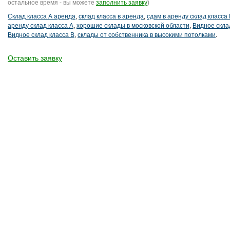
остальное время - вы можете
заполнить заявку
)
Склад класса А аренда
,
склад класса в аренда
,
сдам в аренду склад класса 
аренду склад класса А
,
хорошие склады в московской области
,
Видное скла
Видное склад класса В
,
склады от собственника в высокими потолками
.
Оставить заявку