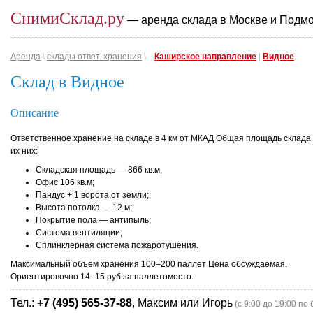
СнимиСклад.ру
— аренда склада в Москве и Подм
Аренда
\
склады ответ. хранения
\
Каширское направление
|
Видное
Склад в Видное
Описание
Ответственное хранение на складе в 4 км от МКАД Общая площадь склада 
их них:
Складская площадь — 866 кв.м;
Офис 106 кв.м;
Пандус + 1 ворота от земли;
Высота потолка — 12 м;
Покрытие пола — антипыль;
Система вентиляции;
Сплинклерная система пожаротушения.
Максимальный объем хранения 100–200 паллет Цена обсуждаемая.
Ориентировочно 14–15 руб.за паллетоместо.
Тел.:
+7 (495) 565-37-88
, Максим или Игорь
(с 9:00 до 19:00 по 