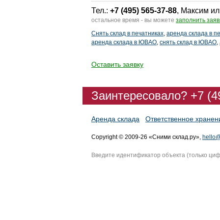
Тел.:
+7 (495) 565-37-88
, Максим ил
остальное время - вы можете
заполнить заяв
Снять склад в печатниках
,
аренда склада в п
аренда склада в ЮВАО
,
снять склад в ЮВАО
,
Оставить заявку
Заинтересовало? +7 (4
Аренда склада
Ответственное хранен
Copyright © 2009-26 «Сними склад.ру»,
hello@
Введите идентификатор объекта (только ци