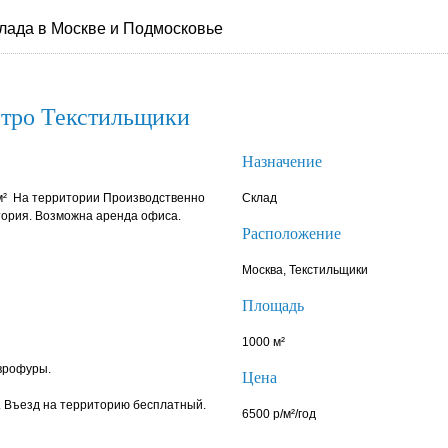
лада в Москве и Подмосковье
етро Текстильщики
Назначение
м² На территории Производственно
Склад
тория. Возможна аренда офиса.
Расположение
Москва, Текстильщики
Площадь
1000 м²
врофуры.
Цена
 Въезд на территорию бесплатный.
6500 р/м²/год