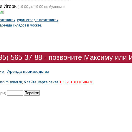
и Игорь
(с 9:00 до 19:00 по будням, в
ку
)
ечатниках
,
сдам склад в печатниках
,
аренда складов в москве
.
95) 565-37-88 - позвоните Максиму или 
ие
Аренда производства
snimisklad.ru
,
о сайте
,
карта сайта
,
СОБСТВЕННИКАМ
фры)