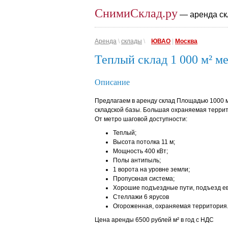
СнимиСклад.ру
— аренда ск
Аренда
\
склады
\
ЮВАО
|
Москва
Теплый склад 1 000 м² м
Описание
Предлагаем в аренду склад Площадью 1000 
складской базы. Большая охраняемая терри
От метро шаговой доступности:
Теплый;
Высота потолка 11 м;
Мощность 400 кВт;
Полы антипыль;
1 ворота на уровне земли;
Пропускная система;
Хорошие подъездные пути, подъезд е
Стеллажи 6 ярусов
Огороженная, охраняемая территория.
Цена аренды 6500 рублей м² в год с НДС