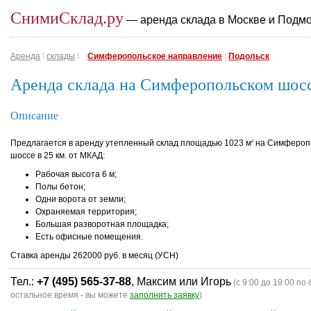
СнимиСклад.ру
— аренда склада в Москве и Подм
Аренда
\
склады
\
Симферопольское направление
|
Подольск
Аренда склада на Симферопольском шосс
Описание
Предлагается в аренду утепленный склад площадью 1023 м
на Симфероп
2
шоссе в 25 км. от МКАД:
Рабочая высота 6 м;
Полы бетон;
Одни ворота от земли;
Охраняемая территория;
Большая разворотная площадка;
Есть офисные помещения.
Ставка аренды 262000 руб. в месяц (УСН)
Тел.:
+7 (495) 565-37-88
, Максим или Игорь
(с 9:00 до 19:00 по 
остальное время - вы можете
заполнить заявку
)