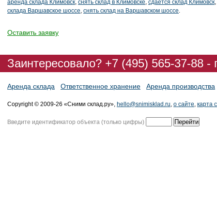
аренда склада Климовск
,
снять склад в Климовске
,
сдается склад Климовск
склада Варшавское шоссе
,
снять склад на Варшавском шоссе
.
Оставить заявку
Заинтересовало? +7 (495) 565-37-88 -
Аренда склада
Ответственное хранение
Аренда производства
Copyright © 2009-26 «Сними склад.ру»,
hello@snimisklad.ru
,
о сайте
,
карта 
Введите идентификатор объекта (только цифры)