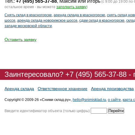
Тел.:
+7 (495) 565-37-88
, Максим или Игорь
(с 9:00 до 19:00 по 
остальное время - вы можете
заполнить заявку
)
Снять склад в красногорске
,
аренда склада в красногорске
,
снять склад но
шоссе
,
аренда склада новорижское шоссе
,
сдам склад в красногорске
,
скла
западе московской области
.
Оставить заявку
Заинтересовало? +7 (495) 565-37-88 -
Аренда склада
Ответственное хранение
Аренда производства
Copyright © 2009-26 «Сними склад.ру»,
hello@snimisklad.ru
,
о сайте
,
карта 
Введите идентификатор объекта (только цифры)