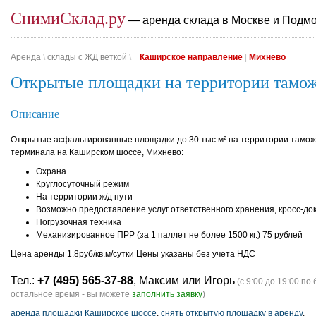
СнимиСклад.ру
— аренда склада в Москве и Подм
Аренда
\
склады с ЖД веткой
\
Каширское направление
|
Михнево
Открытые площадки на территории таможе
Описание
Открытые асфальтированные площадки до 30 тыс.м² на территории тамо
терминала на Каширском шоссе, Михнево:
Охрана
Круглосуточный режим
На территории ж/д пути
Возможно предоставление услуг ответственного хранения, кросс-до
Погрузочная техника
Механизированное ПРР (за 1 паллет не более 1500 кг.) 75 рублей
Цена аренды 1.8руб/кв.м/сутки Цены указаны без учета НДС
Тел.:
+7 (495) 565-37-88
, Максим или Игорь
(с 9:00 до 19:00 по 
остальное время - вы можете
заполнить заявку
)
аренда площадки Каширское шоссе
,
снять открытую площадку в аренду
.