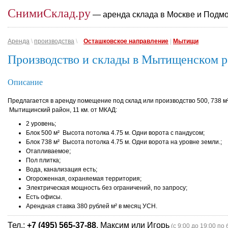
СнимиСклад.ру
— аренда склада в Москве и Подм
Аренда
\
производства
\
Осташковское направление
|
Мытищи
Производство и склады в Мытищенском р
Описание
Предлагается в аренду помещение под склад или производство 500, 738 м
Мытищинский район, 11 км. от МКАД:
2 уровень;
Блок 500 м² Высота потолка 4.75 м. Одни ворота с пандусом;
Блок 738 м² Высота потолка 4.75 м. Одни ворота на уровне земли.;
Отапливаемое;
Пол плитка;
Вода, канализация есть;
Огороженная, охраняемая территория;
Электрическая мощность без ограничений, по запросу;
Есть офисы.
Арендная ставка 380 рублей м² в месяц УСН.
Тел.:
+7 (495) 565-37-88
, Максим или Игорь
(с 9:00 до 19:00 по 