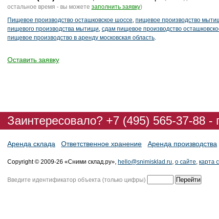
остальное время - вы можете
заполнить заявку
)
Пищевое производство осташковское шоссе
,
пищевое производство мыти
пищевого производства мытищи
,
сдам пищевое производство осташковско
пищевое производство в аренду московская область
.
Оставить заявку
Заинтересовало? +7 (495) 565-37-88 -
Аренда склада
Ответственное хранение
Аренда производства
Copyright © 2009-26 «Сними склад.ру»,
hello@snimisklad.ru
,
о сайте
,
карта 
Введите идентификатор объекта (только цифры)