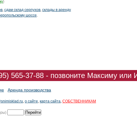
ку
)
ов
,
сдам склад серпухов
,
склады в аренду
феропольскому шоссе
.
95) 565-37-88 - позвоните Максиму или 
ие
Аренда производства
snimisklad.ru
,
о сайте
,
карта сайта
,
СОБСТВЕННИКАМ
фры)