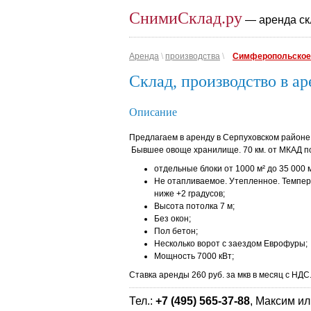
СнимиСклад.ру
— аренда ск
Аренда
\
производства
\
Симферопольское
Склад, производство в ар
Описание
Предлагаем в аренду в Серпуховском районе
Бывшее овоще хранилище. 70 км. от МКАД по
отдельные блоки от 1000 м² до 35 000 
Не отапливаемое. Утепленное. Темпер
ниже +2 градусов;
Высота потолка 7 м;
Без окон;
Пол бетон;
Несколько ворот с заездом Еврофуры;
Мощность 7000 кВт;
Ставка аренды 260 руб. за мкв в месяц с НДС
Тел.:
+7 (495) 565-37-88
, Максим ил