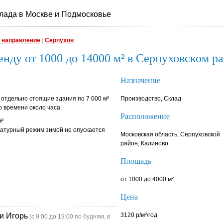
лада в Москве и Подмосковье
 направление
|
Серпухов
енду от 1000 до 14000 м² в Серпуховском р
Назначение
 отдельно стоящие здания по 7 000 м²
Производство, Склад
 времени около часа:
Расположение
м²
атурный режим зимой не опускается
Московская область, Серпуховской
район, Калиново
Площадь
от 1000 до 4000 м²
Цена
.
и Игорь
3120 р/м²/год
(с 9:00 до 19:00 по будням, в