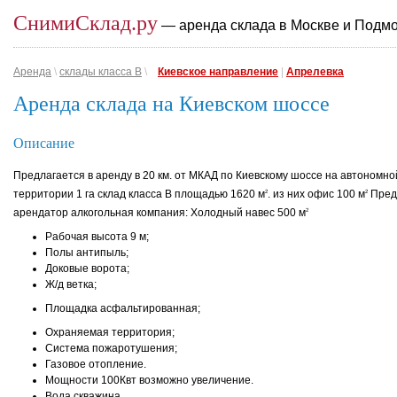
СнимиСклад.ру
— аренда склада в Москве и Подм
Аренда
\
склады класса B
\
Киевское направление
|
Апрелевка
Аренда склада на Киевском шоссе
Описание
Предлагается в аренду в 20 км. от МКАД по Киевскому шоссе на автономно
территории 1 га склад класса В площадью 1620 м
. из них офис 100 м
Пред
2
2
арендатор алкогольная компания: Холодный навес 500 м
2
Рабочая высота 9 м;
Полы антипыль;
Доковые ворота;
Ж/д ветка;
Площадка асфальтированная;
Охраняемая территория;
Система пожаротушения;
Газовое отопление.
Мощности 100Квт возможно увеличение.
Вода скважина