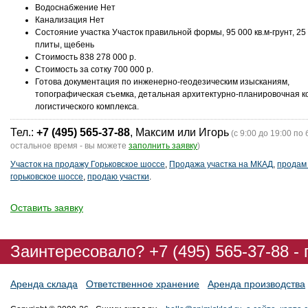
Водоснабжение Нет
Канализация Нет
Состояние участка Участок правильной формы, 95 000 кв.м-грунт, 25 
плиты, щебень
Стоимость 838 278 000 р.
Стоимость за сотку 700 000 р.
Готова документация по инженерно-геодезическим изысканиям,
топографическая съемка, детальная архитектурно-планировочная 
логистического комплекса.
Тел.:
+7 (495) 565-37-88
, Максим или Игорь
(с 9:00 до 19:00 по 
остальное время - вы можете
заполнить заявку
)
Участок на продажу Горьковское шоссе
,
Продажа участка на МКАД
,
продам 
горьковское шоссе
,
продаю участки
.
Оставить заявку
Заинтересовало? +7 (495) 565-37-88 -
Аренда склада
Ответственное хранение
Аренда производства