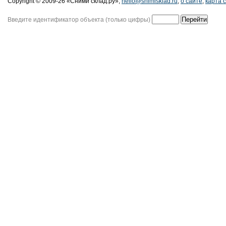
Copyright © 2009-26 «Сними склад.ру»,
hello@snimisklad.ru
,
о сайте
,
карта 
Введите идентификатор объекта (только цифры)