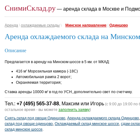
СнимиСклад.ру
— аренда склада в Москве и Подм
Аренда
\
охлаждаемые склады
\
Минское направление
|
Одинцово
Аренда охлаждаемого склада на Минско
Описание
Предлагается в аренду на Минском шоссе в 5 км. от МКАД:
416 м
Морозильная камера (-18С)
2
Автомобильная рампа 2 ворот;
Охраняемая территория;
Ставка аренды 10000 м
в год по УСН, дополнительно свет по счетчику.
2
Тел.:
+7 (495) 565-37-88
, Максим или Игорь
(с 9:00 до 19:00 по 
остальное время - вы можете
заполнить заявку
)
Снять склад под овощи Одинцово
,
Аренда охлаждаемого склада Одинцово
склад под овощи одинцово
,
Охлаждаемый склад минское шоссе
,
сдам охл
склад минское шоссе
.