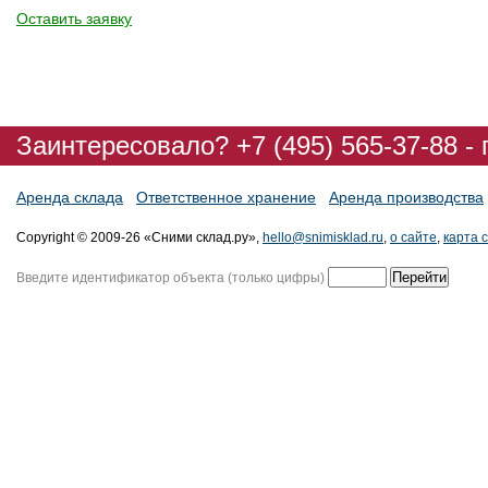
Оставить заявку
Заинтересовало? +7 (495) 565-37-88 -
Аренда склада
Ответственное хранение
Аренда производства
Copyright © 2009-26 «Сними склад.ру»,
hello@snimisklad.ru
,
о сайте
,
карта 
Введите идентификатор объекта (только цифры)