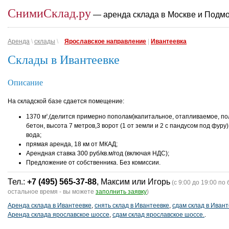
СнимиСклад.ру
— аренда склада в Москве и Подм
Аренда
\
склады
\
Ярославское направление
|
Ивантеевка
Склады в Ивантеевке
Описание
На складской базе сдается помещение:
1370 м
,(делится примерно пополам)капитальное, отапливаемое, п
2
бетон, высота 7 метров,3 ворот (1 от земли и 2 с пандусом под фуру),
вода;
прямая аренда, 18 км от МКАД;
Арендная ставка 300 руб/кв.м/год (включая НДС);
Предложение от собственника. Без комиссии.
Тел.:
+7 (495) 565-37-88
, Максим или Игорь
(с 9:00 до 19:00 по 
остальное время - вы можете
заполнить заявку
)
Аренда склада в Ивантеевке
,
снять склад в Ивантеевке
,
сдам склад в Иван
Аренда склада ярославское шоссе
,
сдам склад ярославское шоссе.
.