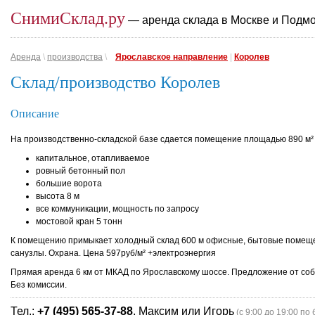
СнимиСклад.ру
— аренда склада в Москве и Подм
Аренда
\
производства
\
Ярославское направление
|
Королев
Склад/производство Королев
Описание
На производственно-складской базе сдается помещение площадью 890 м² 
капитальное, отапливаемое
ровный бетонный пол
большие ворота
высота 8 м
все коммуникации, мощность по запросу
мостовой кран 5 тонн
К помещению примыкает холодный склад 600 м офисные, бытовые помещ
санузлы. Охрана. Цена 597руб/м² +электроэнергия
Прямая аренда 6 км от МКАД по Ярославскому шоссе. Предложение от соб
Без комиссии.
Тел.:
+7 (495) 565-37-88
, Максим или Игорь
(с 9:00 до 19:00 по 