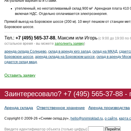
Актуальные варианты и ставки:
утепленный, но неотапливаемый склад 900 м² Арендная плата 410 0
включая НДС. Отдельно оплачивается электроэнергия.
Прямой выезд на Боровское шоссе (200 м). 10 мнут пешком от станции ме
Боровское шоссе.
Тел.:
+7 (495) 565-37-88
, Максим или Игорь
(с 9:00 до 19:00 по 
остальное время - вы можете
заполнить заявку
)
аренда склада Солнцево
,
склад в аренду юго запад
,
склад на МКАД
,
сдаетс
Боровское шоссе
,
аренда склада на Боровском шоссе
,
склад в аренду Моск
сдается склад мкад
.
Оставить заявку
Заинтересовало? +7 (495) 565-37-88 -
Аренда склада
Ответственное хранение
Аренда производства
Copyright © 2009-26 «Сними склад.ру»,
hello@snimisklad.ru
,
о сайте
,
карта 
Введите идентификатор объекта (только цифры)