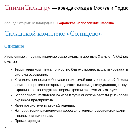
СнимиСклад.ру
— аренда склада в Москве и Подм
Аренда
\
открытые площадки
\
Боровское направление
|
Москва
Складской комплекс «Солнцево»
Описание
Утепленные и неотапливаемые сухие склады в аренду в 3-х км от МКАД р
с метро.
Территория комплекса полностью благоустроена, асфальтирована, 
система освещения.
Комплекс полностью оборудован системой противопожарной безопа
а именно: противопожарные датчики, система дымоудаления, огнеу
окрашивание конструкций, периметровая система «Сухотруб».
Безопасность комплекса 24 часа в сутки обеспечивает лицензирова
охранное предприятие.
Имеется система видеонаблюдения.
На территории расположена хорошая столовая европейской кухни
с приемлемыми ценами.
Прямая аренда.