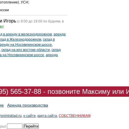
 отопление). УСН;
иссии
и Игорь
(с 9:00 до 19:00 по будням, в
ку
)
ад в аренду в железнодорожном
,
аренда
склад в Железнодорожном
,
склад в
аренду на Носовихинском шоссе
,
,
склад на юго востоке области
,
склад
а на Носовихинском шоссе
,
аренда
95) 565-37-88 - позвоните Максиму или 
ие
Аренда производства
snimisklad.ru
,
о сайте
,
карта сайта
,
СОБСТВЕННИКАМ
фры)