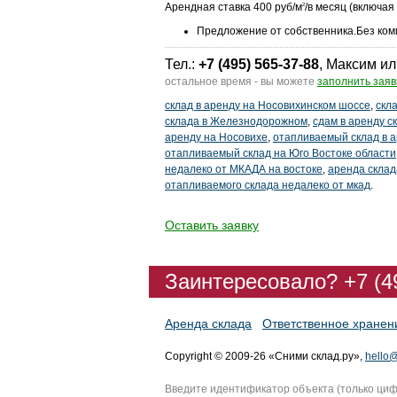
Арендная ставка 400 руб/м
/в месяц (включая
2
Предложение от собственника.Без ком
Тел.:
+7 (495) 565-37-88
, Максим ил
остальное время - вы можете
заполнить заяв
склад в аренду на Носовихинском шоссе
,
скл
склада в Железнодорожном
,
сдам в аренду 
аренду на Носовихе
,
отапливаемый склад в 
отапливаемый склад на Юго Востоке области
недалеко от МКАДА на востоке
,
аренда склад
отапливаемого склада недалеко от мкад
.
Оставить заявку
Заинтересовало? +7 (4
Аренда склада
Ответственное хранен
Copyright © 2009-26 «Сними склад.ру»,
hello@
Введите идентификатор объекта (только ци