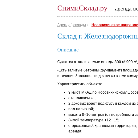
СнимиСклад.ру
— аренда ск
Аренда
\
склады
\
Носовихинское направл
Склад г. Железнодорожн
Описание
Сдаются отапливаемые склады 800 м
,900 м
2
2
-Есть залитые бетоном (фундамент) площадк
в течение 3 месяцев под ключ со всеми комм
Характеристики объекта:
9 км от МКАД по Носовихинскому шоссе
отапливаемые;
2 доковых ворот под фуру в каждом из 
пол-наливной;
высота 8–10 метров (от потребности за
Зимой температура +12 +15;
огороженная/охраняемая территория, 
аренда;