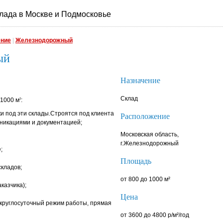
лада в Москве и Подмосковье
ение
|
Железнодорожный
ый
Назначение
Склад
,1000 м
:
2
и под эти склады.Строятся под клиента
Расположение
уникациями и документацией;
Московская область,
г.Железнодорожный
;
Площадь
складов;
от 800 до 1000 м²
казчика);
Цена
круглосуточный режим работы, прямая
от 3600 до 4800 р/м²/год