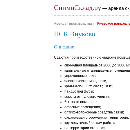
СнимиСклад.ру
— аренда ск
Аренда
\
производства
\
Киевское направл
ПСК Внуково
Описание
Сдаются производственно-складские помещен
свободная площадь от 2000 до 3000 м² 
капитальные отапливаемые помещени
упрочненные полы;
электрические мощности;
кран-балки 3 шт: 2×2 т.; 1×3т.;
пандус под фуры;
ворота от нулевого уровня;
бытовые помещения;
офисные помещения;
оптико-волоконные средства связи;
охраняемая огороженная территория;
круглосуточный режим работы;
на территории столовая;