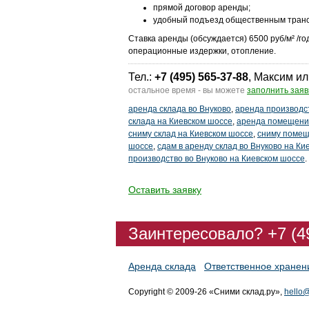
прямой договор аренды;
удобный подъезд общественным тран
Ставка аренды (обсуждается) 6500 руб/м² /го
операционные издержки, отопление.
Тел.:
+7 (495) 565-37-88
, Максим ил
остальное время - вы можете
заполнить заяв
аренда склада во Внуково
,
аренда производс
склада на Киевском шоссе
,
аренда помещения
сниму склад на Киевском шоссе
,
сниму помещ
шоссе
,
сдам в аренду склад во Внуково на Ки
производство во Внуково на Киевском шоссе
.
Оставить заявку
Заинтересовало? +7 (4
Аренда склада
Ответственное хранен
Copyright © 2009-26 «Сними склад.ру»,
hello@