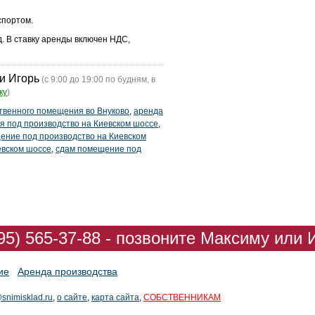
спортом.
д. В ставку аренды включен НДС,
и Игорь
(с 9:00 до 19:00 по будням, в
ку
)
твенного помещения во Внуково
,
аренда
 под производство на Киевском шоссе
,
ение под производство на Киевском
евском шоссе
,
сдам помещение под
95) 565-37-88 - позвоните Максиму или 
ие
Аренда производства
snimisklad.ru
,
о сайте
,
карта сайта
,
СОБСТВЕННИКАМ