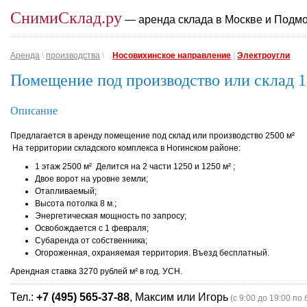
СнимиСклад.ру
— аренда склада в Москве и Подм
Аренда
\
производства
\
Носовихинское направление
|
Электроугли
Помещение под производство или склад 1
Описание
Предлагается в аренду помещение под склад или производство 2500 м²
На территории складского комплекса в Ногинском районе:
1 этаж 2500 м² Делится на 2 части 1250 и 1250 м² ;
Двое ворот на уровне земли;
Отапливаемый;
Высота потолка 8 м.;
Энергетическая мощность по запросу;
Освобождается с 1 февраля;
Субаренда от собственника;
Огороженная, охраняемая территория. Въезд бесплатный.
Арендная ставка 3270 рублей м² в год. УСН.
Тел.:
+7 (495) 565-37-88
, Максим или Игорь
(с 9:00 до 19:00 по 