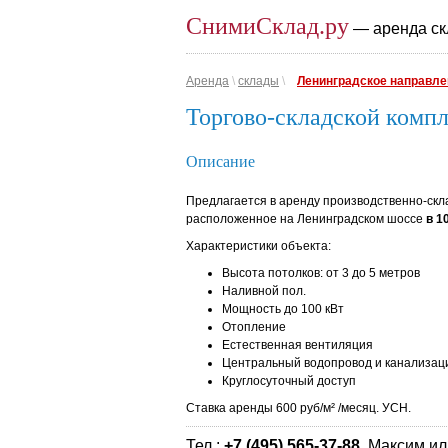
СнимиСклад.ру
— аренда ск
Аренда
\
склады
\
Ленинградское направле
Торгово-складской комп
Описание
Предлагается в аренду производственно-ск
расположенное на Ленинградском шоссе
в 1
Характеристики объекта:
Высота потолков: от 3 до 5 метров
Наливной пол.
Мощность до 100 кВт
Отопление
Естественная вентиляция
Центральный водопровод и канализац
Круглосуточный доступ
Ставка аренды 600 руб/м² /месяц. УСН.
Тел.:
+7 (495) 565-37-88
, Максим ил