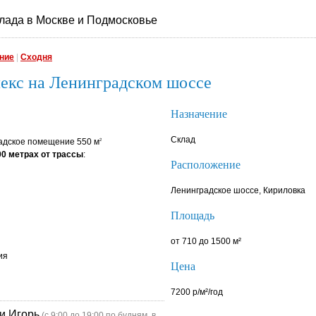
лада в Москве и Подмосковье
ние
|
Сходня
лекс на Ленинградском шоссе
Назначение
Склад
ладское помещение 550 м
2
00 метрах от трассы
:
Расположение
Ленинградское шоссе, Кириловка
Площадь
от 710 до 1500 м²
ия
Цена
7200 р/м²/год
и Игорь
(с 9:00 до 19:00 по будням, в