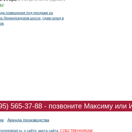
ку
)
нда помещения под продажи на
 на Ленинградском шоссе
,
сдам склад в
ов
.
95) 565-37-88 - позвоните Максиму или 
ие
Аренда производства
snimisklad.ru
,
о сайте
,
карта сайта
,
СОБСТВЕННИКАМ