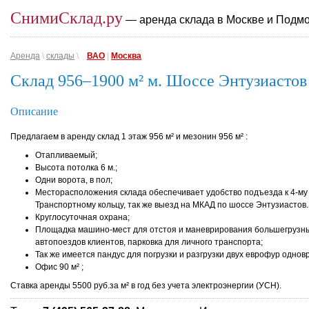
СнимиСклад.ру
— аренда склада в Москве и Подм
Аренда
\
склады
\
ВАО
|
Москва
Склад 956–1900 м² м. Шоссе Энтузиастов
Описание
Предлагаем в аренду склад 1 этаж 956 м² и мезонин 956 м² :
Отапливаемый;
Высота потолка 6 м.;
Одни ворота, в пол;
Месторасположения склада обеспечивает удобство подъезда к 4-му
Транспортному кольцу, так же выезд на МКАД по шоссе Энтузиастов.
Круглосуточная охрана;
Площадка машино-мест для отстоя и маневрирования большегрузн
автопоездов клиентов, парковка для личного транспорта;
Так же имеется пандус для погрузки и разгрузки двух еврофур однов
Офис 90 м² ;
Ставка аренды 5500 руб.за м² в год без учета электроэнергии (УСН).