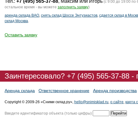
Тел.:
+7 (495) 565-37-88
, Максим или Игорь
(с 9:00 до 19:00 по 
остальное время - вы можете
заполнить заявку
)
аренда склада ВАО
,
снять склад Шоссе Энтузиастов
,
сдается склад в Моск
склад Москва
.
Оставить заявку
Заинтересовало? +7 (495) 565-37-88 -
Аренда склада
Ответственное хранение
Аренда производства
Copyright © 2009-26 «Сними склад.ру»,
hello@snimisklad.ru
,
о сайте
,
карта 
Введите идентификатор объекта (только цифры)