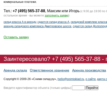
коммунальные платежи.
Тел.:
+7 (495) 565-37-88
, Максим или Игорь
(с 9:00 до 19:00 по 
остальное время - вы можете
заполнить заявку
)
склад класса А в аренду
,
сдается склад класса А
,
складской комплекс класс
аренда складского комплекса Дмитровское шоссе
,
сдается склад Долгопру
Оставить заявку
Заинтересовало? +7 (495) 565-37-88 -
Аренда склада
Ответственное хранение
Аренда производства
Copyright © 2009-26 «Сними склад.ру»,
hello@snimisklad.ru
,
о сайте
,
карта 
Введите идентификатор объекта (только цифры)