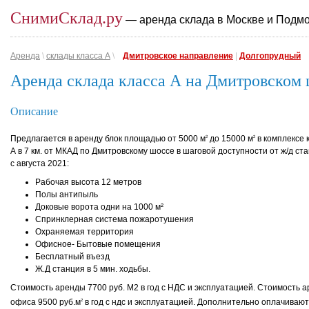
СнимиСклад.ру
— аренда склада в Москве и Подм
Аренда
\
склады класса A
\
Дмитровское направление
|
Долгопрудный
Аренда склада класса А на Дмитровском
Описание
Предлагается в аренду блок площадью от 5000 м
до 15000 м
в комплексе 
2
2
А в 7 км. от МКАД по Дмитровскому шоссе в шаговой доступности от ж/д ст
с августа 2021:
Рабочая высота 12 метров
Полы антипыль
Доковые ворота одни на 1000 м²
Спринклерная система пожаротушения
Охраняемая территория
Офисное- Бытовые помещения
Бесплатный въезд
Ж.Д станция в 5 мин. ходьбы.
Стоимость аренды 7700 руб. М2 в год с НДС и эксплуатацией. Стоимость 
офиса 9500 руб.м
в год с ндс и эксплуатацией. Дополнительно оплачиваю
2