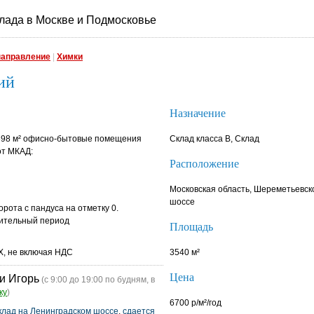
лада в Москве и Подмосковье
направление
|
Химки
ий
Назначение
и 398 м² офисно-бытовые помещения
Склад класса B, Склад
от МКАД:
Расположение
Московская область, Шереметьевск
шоссе
орота с пандуса на отметку 0.
ительный период
Площадь
EX, не включая НДС
3540 м²
Цена
и Игорь
(с 9:00 до 19:00 по будням, в
ку
)
6700 р/м²/год
клад на Ленинградском шоссе
,
сдается