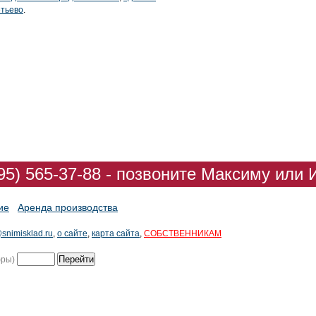
етьево
.
95) 565-37-88 - позвоните Максиму или 
ие
Аренда производства
snimisklad.ru
,
о сайте
,
карта сайта
,
СОБСТВЕННИКАМ
фры)