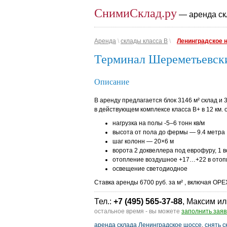
СнимиСклад.ру
— аренда ск
Аренда
\
склады класса B
\
Ленинградское 
Терминал Шереметьевск
Описание
В аренду предлагается блок 3146 м² склад 
в действующем комплексе класса В+ в 12 км. 
нагрузка на полы -5–6 тонн кв/м
высота от пола до фермы — 9.4 метра
шаг колонн — 20×6 м
ворота 2 доквеллера под еврофуру, 1 в
отопление воздушное +17…+22 в отоп
освещение светодиодное
Ставка аренды 6700 руб. за м² , включая OP
Тел.:
+7 (495) 565-37-88
, Максим ил
остальное время - вы можете
заполнить заяв
аренда склада Ленинградское шоссе
,
снять с