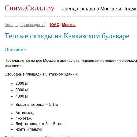
СнимиСклад.ру
— аренда склада в Москве и Подм
Аренда
\
производства
\
ЮАО
|
Москва
Теплые склады на Кавказском бульваре
Описание
Предлагаются на юге Москвы в аренду отапливаемый помещения в складс
комплексе.
Свободные площади в 5 этажном здании:
2000 м
,
2
3000 м
,
2
4000 м
.
2
Высота потолка — 5.1 м
Антипыль,
4–5 этаж,
Лифты новые от 3 — 5 тонн,
крытый пандус