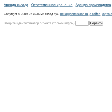
Аренда склада
Ответственное хранение
Аренда производства
Copyright © 2009-26 «Сними склад.ру»,
hello@snimisklad.ru
,
о сайте
,
карта 
Введите идентификатор объекта (только цифры)