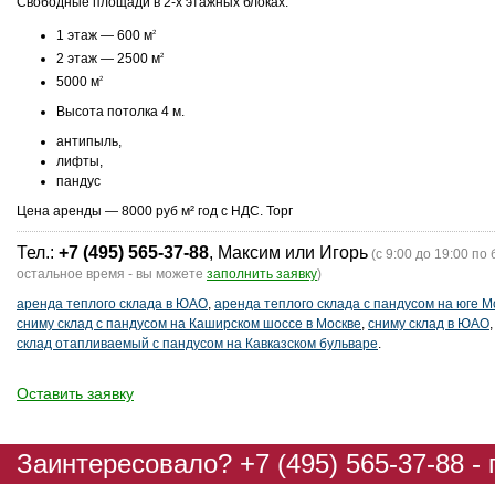
Свободные площади в 2-х этажных блоках.
1 этаж — 600 м
2
2 этаж — 2500 м
2
5000 м
2
Высота потолка 4 м.
антипыль,
лифты,
пандус
Цена аренды — 8000 руб м² год с НДС. Торг
Тел.:
+7 (495) 565-37-88
, Максим или Игорь
(с 9:00 до 19:00 по 
остальное время - вы можете
заполнить заявку
)
аренда теплого склада в ЮАО
,
аренда теплого склада с пандусом на юге 
сниму склад с пандусом на Каширском шоссе в Москве
,
сниму склад в ЮАО
склад отапливаемый с пандусом на Кавказском бульваре
.
Оставить заявку
Заинтересовало? +7 (495) 565-37-88 -