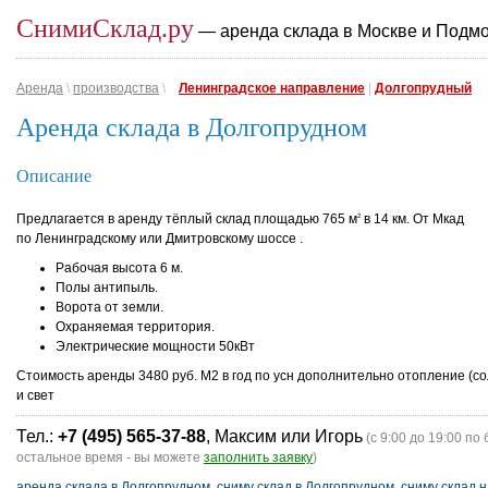
СнимиСклад.ру
— аренда склада в Москве и Подм
Аренда
\
производства
\
Ленинградское направление
|
Долгопрудный
Аренда склада в Долгопрудном
Описание
Предлагается в аренду тёплый склад площадью 765 м
в 14 км. От Мкад
2
по Ленинградскому или Дмитровскому шоссе .
Рабочая высота 6 м.
Полы антипыль.
Ворота от земли.
Охраняемая территория.
Электрические мощности 50кВт
Стоимость аренды 3480 руб. М2 в год по усн дополнительно отопление (со
и свет
Тел.:
+7 (495) 565-37-88
, Максим или Игорь
(с 9:00 до 19:00 по 
остальное время - вы можете
заполнить заявку
)
аренда склада в Долгопрудном
,
сниму склад в Долгопрудном
,
сниму склад н