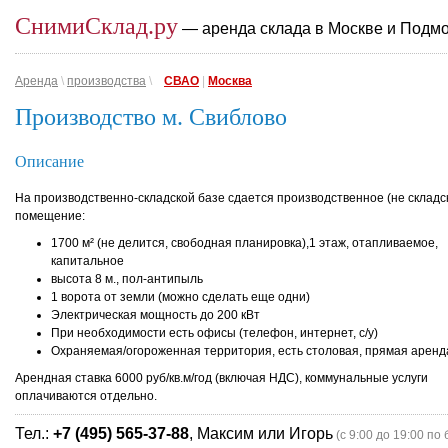
СнимиСклад.ру
— аренда склада в Москве и Подм
Аренда
\
производства
\
СВАО
|
Москва
Производство м. Свиблово
Описание
На производственно-складской базе сдается производственное (не складс
помещение:
1700 м² (не делится, свободная планировка),1 этаж, отапливаемое,
капитальное
высота 8 м., пол-антипыль
1 ворота от земли (можно сделать еще одни)
Электрическая мощность до 200 кВт
При необходимости есть офисы (телефон, интернет, с/у)
Охраняемая/огороженная территория, есть столовая, прямая аренд
Арендная ставка 6000 руб/кв.м/год (включая НДС), коммунальные услуги
оплачиваются отдельно.
Тел.:
+7 (495) 565-37-88
, Максим или Игорь
(с 9:00 до 19:00 по 