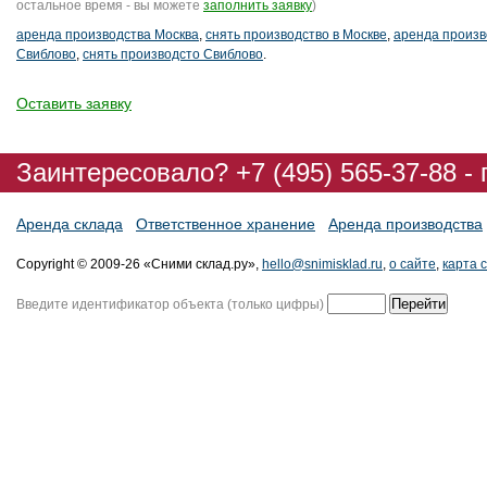
остальное время - вы можете
заполнить заявку
)
аренда производства Москва
,
снять производство в Москве
,
аренда произв
Свиблово
,
снять производсто Свиблово
.
Оставить заявку
Заинтересовало? +7 (495) 565-37-88 -
Аренда склада
Ответственное хранение
Аренда производства
Copyright © 2009-26 «Сними склад.ру»,
hello@snimisklad.ru
,
о сайте
,
карта 
Введите идентификатор объекта (только цифры)