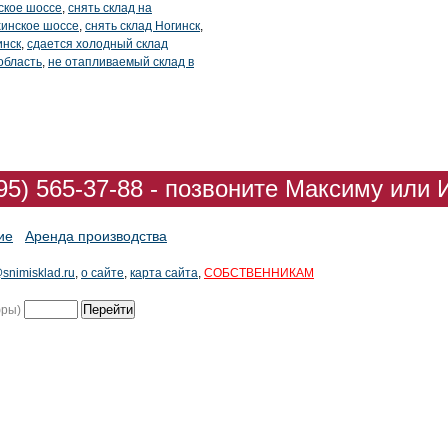
ское шоссе
,
снять склад на
хинское шоссе
,
снять склад Ногинск
,
инск
,
сдается холодный склад
область
,
не отапливаемый склад в
95) 565-37-88 - позвоните Максиму или 
ие
Аренда производства
snimisklad.ru
,
о сайте
,
карта сайта
,
СОБСТВЕННИКАМ
фры)