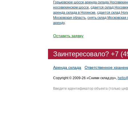
Горьковское шоссе,аренда склада Носовихин
носовихинском шоссе
,
сдается склад Носови
аренда склада в Ногинске
,
сдается склад Ног
Московская область
,
снять склад Московская 
аренду
.
Оставить заявку
Заинтересовало? +7 (4
Аренда склада
Ответственное хранен
Copyright © 2009-26 «Сними склад.ру»,
hello@
Введите идентификатор объекта (только ци