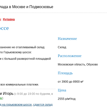
лада в Москве и Подмосковье
е
|
Купавна
оссе
Назначение
Хранение не отапливаемый склад
Склад
 по Горьковскому шоссе:
Расположение
и с большой разворотной площадкой
Московская область, Обухово
Площадь
от 3900 до 8900 м²
и все коммунальные платежи.
Цена
и Игорь
(с 9:00 до 19:00 по будням, в
ку
)
2555 р/м²/год
д на горьковском шоссе
,
сдается склад