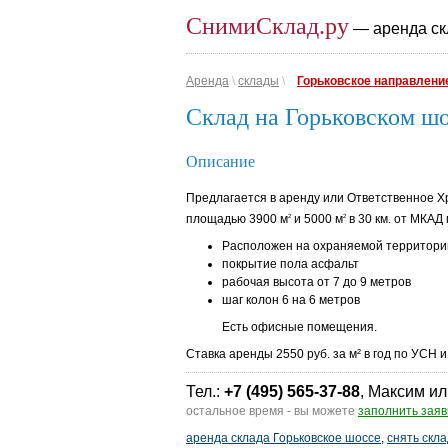
СнимиСклад.ру
— аренда ск
Аренда
\
склады
\
Горьковское направлени
Склад на Горьковском ш
Описание
Предлагается в аренду или Ответственное 
площадью 3900 м
и 5000 м
в 30 км. от МКАД
2
2
Расположен на охраняемой территори
покрытие пола асфальт
рабочая высота от 7 до 9 метров
шаг колон 6 на 6 метров
Есть офисные помещения.
Ставка аренды 2550 руб. за м² в год по УСН 
Тел.:
+7 (495) 565-37-88
, Максим ил
остальное время - вы можете
заполнить заяв
аренда склада Горьковское шоссе
,
снять скла