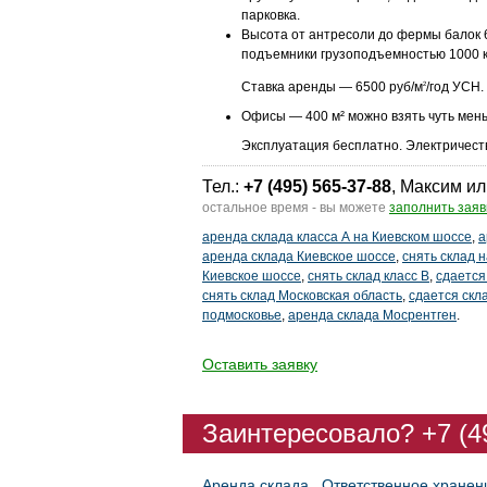
парковка.
Высота от антресоли до фермы балок 
подъемники грузоподъемностью 1000 к
Ставка аренды — 6500 руб/м
/год УСН.
2
Офисы — 400 м² можно взять чуть мень
Эксплуатация бесплатно. Электричест
Тел.:
+7 (495) 565-37-88
, Максим ил
остальное время - вы можете
заполнить заяв
аренда склада класса А на Киевском шоссе
,
а
аренда склада Киевское шоссе
,
снять склад 
Киевское шоссе
,
снять склад класс В
,
сдается
снять склад Московская область
,
сдается скл
подмосковье
,
аренда склада Мосрентген
.
Оставить заявку
Заинтересовало? +7 (4
Аренда склада
Ответственное хранен