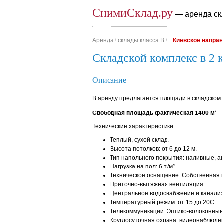
СнимиСклад.ру
— аренда ск
Аренда
\
склады класса B
\
Киевское напра
Складской комплекс в 2
Описание
В аренду предлагается площади в складском к
Свободная площадь фактическая 1400 м
2
Технические характеристики:
Теплый, сухой склад.
Высота потолков: от 6 до 12 м.
Тип напольного покрытия: наливные, 
Нагрузка на пол: 6 т./м²
Техническое оснащение: Собственная 
Приточно-вытяжная вентиляция
Центральное водоснабжение и канали
Температурный режим: от 15 до 20С
Телекоммуникации: Оптико-волоконные
Круглосуточная охрана, видеонаблюде