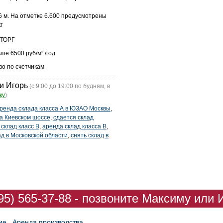
6 м. На отметке 6.600 предусмотрены
г
 ТОРГ
ше 6500 руб/м² /год
во по счетчикам
и Игорь
(с 9:00 до 19:00 по будням, в
ку
)
ренда склада класса А в ЮЗАО Москвы
,
на Киевском шоссе
,
сдается склад
 склад класс В
,
аренда склад класса В
,
ад в Московской области
,
снять склад в
95) 565-37-88 - позвоните Максиму или 
ие
Аренда производства