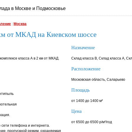
лада в Москве и Подмосковье
вление
|
Москва
 км от МКАД на Киевском шоссе
Назначение
омплексе класса А в 2 км от МКАД.
Склад класса B, Склад класса A, Ск
Расположение
Московская область, Саларьево
Площадь
антипыль
от 1400 до 1400 м²
котельная
Цена
зация.
от 6500 до 6500 р/м²/год
 сети телефона и интернета.
ние, пропускной режим, охраняемая