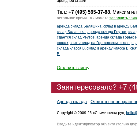
арендной ставки
Тел.:
+7 (495) 565-37-88
, Максим ил
остальное время - вы можете
заполнить заяв
аренда склада Балашиха
,
склад в аренду Ба
склад Балашиха
,
аренда склада Реутов
,
скла
сдается склад Реутов
,
аренда склада Горьков
шоссе
,
снять склад на Горьковском шоссе
,
сд
склада класса В
,
склад в аренду класса В
,
сня
В.
.
Оставить заявку
Заинтересовало? +7 (4
Аренда склада
Ответственное хранен
Copyright © 2009-26 «Сними склад.ру»,
hello@
Введите идентификатор объекта (только ци