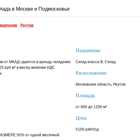
лада в Москве и Подмосковье
правление
|
Реутов
Назначение
 км от МКАД сдаются в аренду складские
Склад класса B, Склад
5 руб м² в месяц включая НДС
Расположение
ь:
Московская область, Реутов
Площадь
от 600 до 1200 м²
Цена
5100 р/м²/год
ЗМЕРЕ 50% от одной месячной