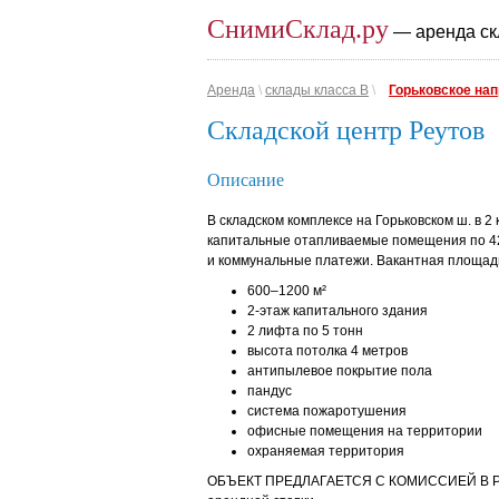
СнимиСклад.ру
— аренда ск
Аренда
\
склады класса B
\
Горьковское на
Складской центр Реутов
Описание
В складском комплексе на Горьковском ш. в 2
капитальные отапливаемые помещения по 42
и коммунальные платежи. Вакантная площад
600–1200 м²
2-этаж капитального здания
2 лифта по 5 тонн
высота потолка 4 метров
антипылевое покрытие пола
пандус
система пожаротушения
офисные помещения на территории
охраняемая территория
ОБЪЕКТ ПРЕДЛАГАЕТСЯ С КОМИССИЕЙ В РА