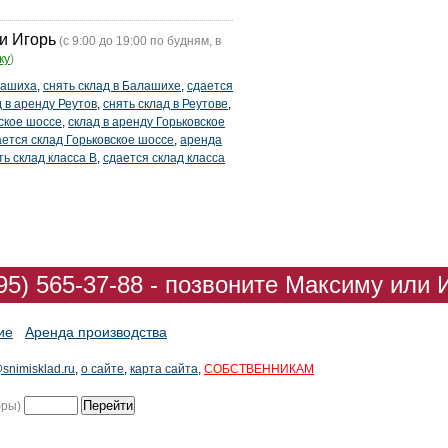
и Игорь
(с 9:00 до 19:00 по будням, в
ку
)
лашиха
,
снять склад в Балашихе
,
сдается
д в аренду Реутов
,
снять склад в Реутове
,
ское шоссе
,
склад в аренду Горьковское
ается склад Горьковское шоссе
,
аренда
ть склад класса В
,
сдается склад класса
95) 565-37-88 - позвоните Максиму или 
ие
Аренда производства
snimisklad.ru
,
о сайте
,
карта сайта
,
СОБСТВЕННИКАМ
фры)