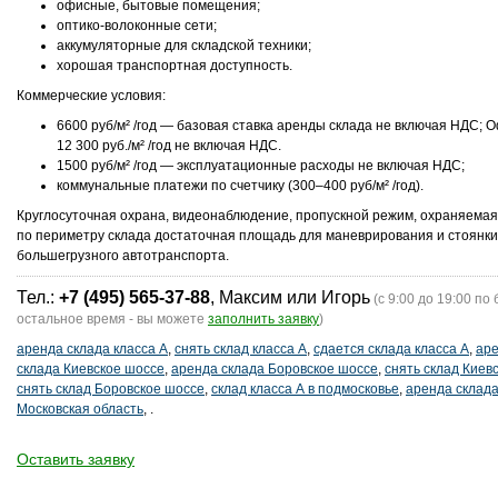
офисные, бытовые помещения;
оптико-волоконные сети;
аккумуляторные для складской техники;
хорошая транспортная доступность.
Коммерческие условия:
6600 руб/м² /год — базовая ставка аренды склада не включая НДС; 
12 300 руб./м² /год не включая НДС.
1500 руб/м² /год — эксплуатационные расходы не включая НДС;
коммунальные платежи по счетчику (300–400 руб/м² /год).
Круглосуточная охрана, видеонаблюдение, пропускной режим, охраняемая
по периметру склада достаточная площадь для маневрирования и стоянки
большегрузного автотранспорта.
Тел.:
+7 (495) 565-37-88
, Максим или Игорь
(с 9:00 до 19:00 по 
остальное время - вы можете
заполнить заявку
)
аренда склада класса А
,
снять склад класса А
,
сдается склада класса А
,
ар
склада Киевское шоссе
,
аренда склада Боровское шоссе
,
снять склад Киев
снять склад Боровское шоссе
,
склад класса А в подмосковье
,
аренда склада
Московская область
,
.
Оставить заявку