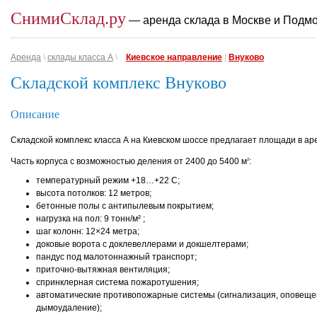
СнимиСклад.ру
— аренда склада в Москве и Подм
Аренда
\
склады класса A
\
Киевское направление
|
Внуково
Складской комплекс Внуково
Описание
Складской комплекс класса А на Киевском шоссе предлагает площади в ар
Часть корпуса с возможностью деления от 2400 до 5400 м
:
2
температурный режим +18…+22 С;
высота потолков: 12 метров;
бетонные полы с антипылевым покрытием;
нагрузка на пол: 9 тонн/м² ;
шаг колонн: 12×24 метра;
доковые ворота с доклевеллерами и докшелтерами;
пандус под малотоннажный транспорт;
приточно-вытяжная вентиляция;
спринклерная система пожаротушения;
автоматические противопожарные системы (сигнализация, оповеще
дымоудаление);