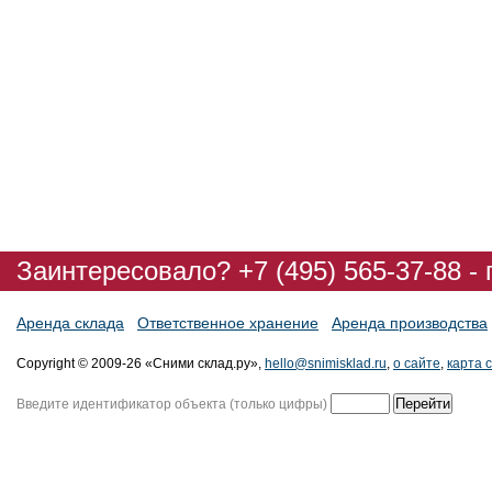
Заинтересовало? +7 (495) 565-37-88 -
Аренда склада
Ответственное хранение
Аренда производства
Copyright © 2009-26 «Сними склад.ру»,
hello@snimisklad.ru
,
о сайте
,
карта 
Введите идентификатор объекта (только цифры)