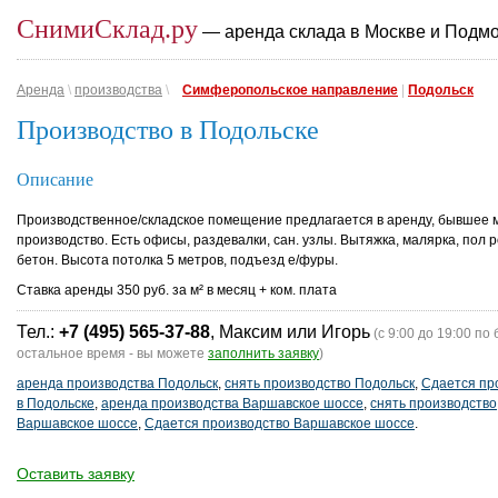
СнимиСклад.ру
— аренда склада в Москве и Подм
Аренда
\
производства
\
Симферопольское направление
|
Подольск
Производство в Подольске
Описание
Производственное/складское помещение предлагается в аренду, бывшее 
производство. Есть офисы, раздевалки, сан. узлы. Вытяжка, малярка, пол 
бетон. Высота потолка 5 метров, подъезд е/фуры.
Ставка аренды 350 руб. за м² в месяц + ком. плата
Тел.:
+7 (495) 565-37-88
, Максим или Игорь
(с 9:00 до 19:00 по 
остальное время - вы можете
заполнить заявку
)
аренда производства Подольск
,
снять производство Подольск
,
Сдается пр
в Подольске
,
аренда производства Варшавское шоссе
,
снять производство
Варшавское шоссе
,
Сдается производство Варшавское шоссе
.
Оставить заявку