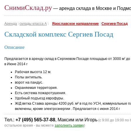
СнимиСклад.ру
— аренда склада в Москве и Подм
Аренда
\
склады класса A
\
Ярославское направление
|
Сергиев Посад
Складской комплекс Сергиев Посад
Описание
Предлагается в аренду склад в Сергиевом Посаде площадью от 3000 м
до 
2
в Июне 2014 г
Рабочая высота 12 м.
Полы антипыль.
ворот на пандус.
Охраняемая территория.
Есть система пожаротушения.
Удобный подъезд еврофуры.
Ж/Д ветка Ставка аренды 4200 руб. м² в год по УСН, коммунальные 
включены, кроме электроэнергии . Предлагается с июня 2014 г
Тел.:
+7 (495) 565-37-88
, Максим или Игорь
(с 9:00 до 19:00 по 
остальное время - вы можете
заполнить заявку
)