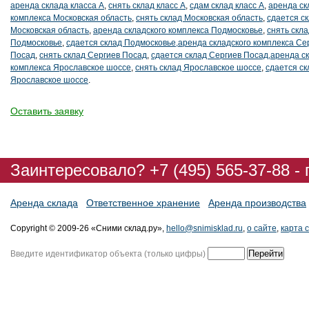
аренда склада класса А
,
снять склад класс А
,
сдам склад класс А
,
аренда ск
комплекса Московская область
,
снять склад Московская область
,
сдается с
Московская область
,
аренда складского комплекса Подмосковье
,
снять скла
Подмосковье
,
сдается склад Подмосковье,аренда складского комплекса Се
Посад
,
снять склад Сергиев Посад
,
сдается склад Сергиев Посад,аренда с
комплекса Ярославское шоссе
,
снять склад Ярославское шоссе
,
сдается ск
Ярославское шоссе
.
Оставить заявку
Заинтересовало? +7 (495) 565-37-88 -
Аренда склада
Ответственное хранение
Аренда производства
Copyright © 2009-26 «Сними склад.ру»,
hello@snimisklad.ru
,
о сайте
,
карта 
Введите идентификатор объекта (только цифры)