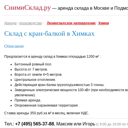
СнимиСклад.ру
— аренда склада в Москве и Подм
Аренда
\
производства
\
Ленинградское направление
|
Химки
Склад с кран-балкой в Химках
Описание
Предлагается в аренду склад в Химках площадью 1200 м² :
Бетонный ровный пол.
Высота от 7 метров.
Ворота от земли 4×5 метров.
Центральное отопление.
Действующая кран-балка грузоподъемностью 3 тонны.
Заведенные электрические мощности 100 кВт (при необходимости 
увеличение).
Прямая аренда.
Огороженная охраняемая территория.
Ставка аренды 350 руб.за м² в месяц, включая НДС.
Тел.:
+7 (495) 565-37-88
, Максим или Игорь
(с 9:00 до 19:00 по 