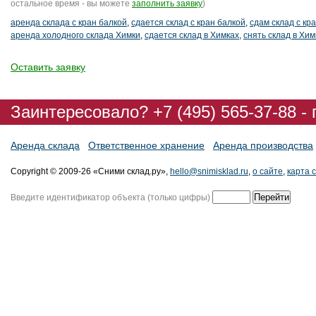
остальное время - вы можете
заполнить заявку
)
аренда склада с кран балкой
,
сдается склад с кран балкой
,
сдам склад с кр
аренда холодного склада Химки
,
сдается склад в Химках
,
снять склад в Хим
Оставить заявку
Заинтересовало? +7 (495) 565-37-88 -
Аренда склада
Ответственное хранение
Аренда производства
Copyright © 2009-26 «Сними склад.ру»,
hello@snimisklad.ru
,
о сайте
,
карта 
Введите идентификатор объекта (только цифры)