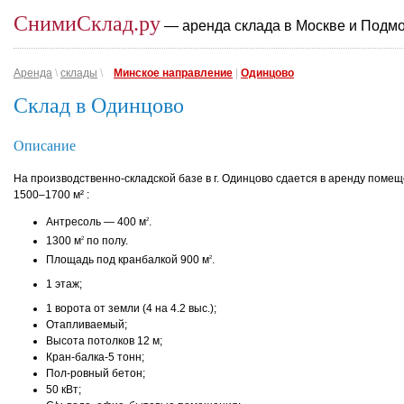
СнимиСклад.ру
— аренда склада в Москве и Подм
Аренда
\
склады
\
Минское направление
|
Одинцово
Склад в Одинцово
Описание
На производственно-складской базе в г. Одинцово сдается в аренду поме
1500–1700 м² :
Антресоль — 400 м
.
2
1300 м
по полу.
2
Площадь под кранбалкой 900 м
.
2
1 этаж;
1 ворота от земли (4 на 4.2 выс.);
Отапливаемый;
Высота потолков 12 м;
Кран-балка-5 тонн;
Пол-ровный бетон;
50 кВт;