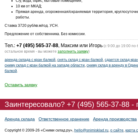
С/у, вода, офис, бытовые помещения;
10 км от МКАД;
Прямая аренда, огороженная/охраняемая территория, круглосуточ
работы.
Ставка 3720 руб/кв.м/год. УСН.
Предложение от собственника. Без комиссии.
Тел.:
+7 (495) 565-37-88
, Максим или Игорь
(с 9:00 до 19:00 по 
остальное время - вы можете
заполнить заявку
)
аренда склада с кран балкой
,
снять склад с кран балкой
,
сдается склад кра
сниму склад с кран балкой на западе области
,
сниму склад в аренду в Один
балкой
.
Оставить заявку
Заинтересовало? +7 (495) 565-37-88 -
Аренда склада
Ответственное хранение
Аренда производства
Copyright © 2009-26 «Сними склад.ру»,
hello@snimisklad.ru
,
о сайте
,
карта 