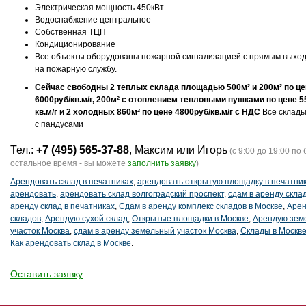
Электрическая мощность 450кВт
Водоснабжение центральное
Собственная ТЦП
Кондиционирование
Все объекты оборудованы пожарной сигнализацией с прямым выхо
на пожарную службу.
Сейчас свободны 2 теплых склада площадью 500м² и 200м² по це
6000руб/кв.м/г, 200м² с отоплением тепловыми пушками по цене 5
кв.м/г и 2 холодных 860м² по цене 4800руб/кв.м/г с НДС
Все склад
с пандусами
Тел.:
+7 (495) 565-37-88
, Максим или Игорь
(с 9:00 до 19:00 по 
остальное время - вы можете
заполнить заявку
)
Арендовать склад в печатниках
,
арендовать открытую площадку в печатни
арендовать
,
арендовать склад волгоградский проспект
,
сдам в аренду скла
аренду склад в печатниках
,
Сдам в аренду комплекс складов в Москве
,
Арен
складов
,
Арендую сухой склад
,
Открытые площадки в Москве
,
Арендую зем
участок Москва
,
сдам в аренду земельный участок Москва
,
Склады в Москв
Как арендовать склад в Москве
.
Оставить заявку