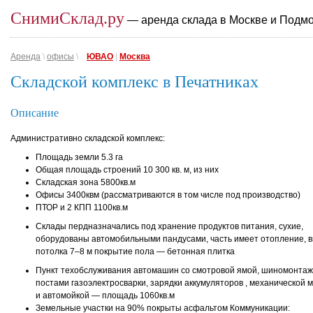
СнимиСклад.ру
— аренда склада в Москве и Подм
Аренда
\
офисы
\
ЮВАО
|
Москва
Складской комплекс в Печатниках
Описание
Административно складской комплекс:
Площадь земли 5.3 га
Общая площадь строений 10 300 кв. м, из них
Складская зона 5800кв.м
Офисы 3400квм (рассматриваются в том числе под производство)
ПТОР и 2 КПП 1100кв.м
Склады пердназначались под хранение продуктов питания, сухие,
оборудованы автомобильными пандусами, часть имеет отопление, 
потолка 7–8 м покрытие пола — бетонная плитка
Пункт техобслуживания автомашин со смотровой ямой, шиномонтаж
постами газоэлектросварки, зарядки аккумуляторов , механической 
и автомойкой — площадь 1060кв.м
Земельные участки на 90% покрыты асфальтом Коммуникации: