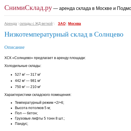
СнимиСклад.ру
— аренда склада в Москве и Подм
Аренда
\
склады с ЖД веткой
\
ЗАО
|
Москва
Низкотемпературный склад в Солнцево
Описание
ХСК «Солнцево» предлагает в аренду площади:
Холодильные склады:
527 м
— 317 м
2
2
442 м
— 981 м
2
2
750 м
— 210 м
2
2
Характеристики складского помещения:
Температурный режим +2/+6;
Высота потолков 5 м;
Пол — бетон;
Грузовые лифты 5 тонн 8 шт.;
Пандус;