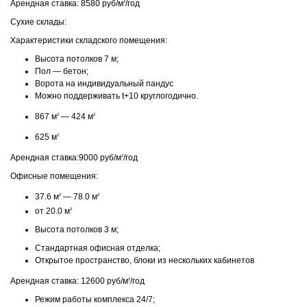
Арендная ставка: 8580 руб/м
/год
2
Сухие склады:
Характеристики складского помещения:
Высота потолков 7 м;
Пол — бетон;
Ворота на индивидуальный пандус
Можно поддерживать t+10 круглогодично.
867 м
— 424 м
2
2
625 м
2
Арендная ставка:9000 руб/м
/год
2
Офисные помещения:
37.6 м
— 78.0 м
2
2
от 20.0 м
2
Высота потолков 3 м;
Стандартная офисная отделка;
Открытое пространство, блоки из нескольких кабинетов
Арендная ставка: 12600 руб/м
/год
2
Режим работы комплекса 24/7;