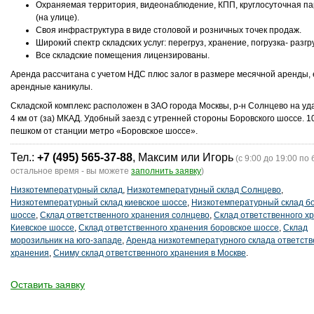
Охраняемая территория, видеонаблюдение, КПП, круглосуточная па
(на улице).
Своя инфраструктура в виде столовой и розничных точек продаж.
Широкий спектр складских услуг: перегруз, хранение, погрузка- разгру
Все складские помещения лицензированы.
Аренда рассчитана с учетом НДС плюс залог в размере месячной аренды, 
арендные каникулы.
Складской комплекс расположен в ЗАО города Москвы, р-н Солнцево на у
4 км от (за) МКАД. Удобный заезд с утренней стороны Боровского шоссе. 1
пешком от станции метро «Боровское шоссе».
Тел.:
+7 (495) 565-37-88
, Максим или Игорь
(с 9:00 до 19:00 по 
остальное время - вы можете
заполнить заявку
)
Низкотемпературный склад
,
Низкотемпературный склад Солнцево
,
Низкотемпературный склад киевское шоссе
,
Низкотемпературный склад б
шоссе
,
Склад ответственного хранения солнцево
,
Склад ответственного х
Киевское шоссе
,
Склад ответственного хранения боровское шоссе
,
Склад
морозильник на юго-западе
,
Аренда низкотемпературного склада ответств
хранения
,
Сниму склад ответственного хранения в Москве
.
Оставить заявку