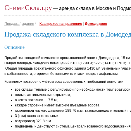
СнимиСклад.ру
— аренда склада в Москве и Подм
Продажа
\
здания
\
Каширское направление
|
Домодедово
Продажа складского комплекса в Домоде
Описание
Продаётся складской комплекс в промышленной зоне г. Домодедова, 15 км
Общая площадь складских помещений 6100 (1799.9; 522.9; 1410; 1170.3; 117
Общая площадь трехэтажного офисного здания 1430 м² Земельный участок
в собственности, огорожен бетонными плитами, покрыт асфальтом.
Комплексу построен с учётом всех современных требований логистики:
все склады тёплые с регулируемой по необходимости температурой
полы с антипылевым покрытием;
высота потолков — 7.5 м.;
каждое строение имеет высокие въездные ворота;
газопровод низкого давления 189.76 п.м., газораспределительный пу
3 (три) газовых котельных;
водопровод 321.8 п.м.
подведены и действуют система централизованного водоснабжения