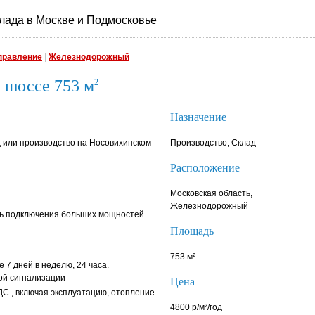
лада в Москве и Подмосковье
правление
|
Железнодорожный
 шоссе 753 м
2
Назначение
 или производство на Носовихинском
Производство, Склад
Расположение
Московская область,
Железнодорожный
ь подключения больших мощностей
Площадь
753 м²
е 7 дней в неделю, 24 часа.
ой сигнализации
Цена
НДС , включая эксплуатацию, отопление
4800 р/м²/год