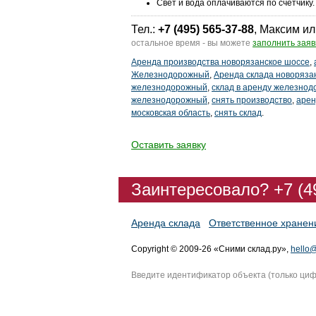
Свет и вода оплачиваются по счетчику.
Тел.:
+7 (495) 565-37-88
, Максим ил
остальное время - вы можете
заполнить заяв
Аренда производства новорязанское шоссе
,
Железнодорожный
,
Аренда склада новоряза
железнодорожный
,
склад в аренду железно
железнодорожный
,
снять производство
,
арен
московская область
,
снять склад
.
Оставить заявку
Заинтересовало? +7 (4
Аренда склада
Ответственное хранен
Copyright © 2009-26 «Сними склад.ру»,
hello@
Введите идентификатор объекта (только ци