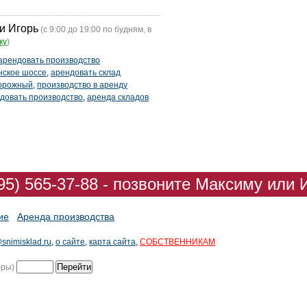
и Игорь
(с 9:00 до 19:00 по будням, в
ку
)
арендовать производство
нское шоссе
,
арендовать склад
дорожный
,
производство в аренду
довать производство
,
аренда складов
95) 565-37-88 - позвоните Максиму или 
ие
Аренда производства
snimisklad.ru
,
о сайте
,
карта сайта
,
СОБСТВЕННИКАМ
фры)