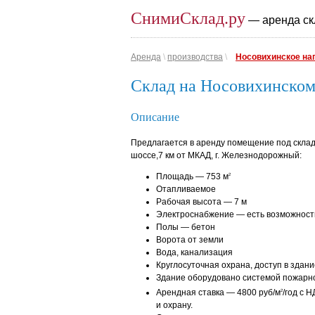
СнимиСклад.ру
— аренда ск
Аренда
\
производства
\
Носовихинское на
Склад на Носовихинском
Описание
Предлагается в аренду помещение под склад
шоссе,7 км от МКАД, г. Железнодорожный:
Площадь — 753 м
2
Отапливаемое
Рабочая высота — 7 м
Электроснабжение — есть возможност
Полы — бетон
Ворота от земли
Вода, канализация
Круглосуточная охрана, доступ в здани
Здание оборудовано системой пожарн
Арендная ставка — 4800 руб/м
/год с 
2
и охрану.