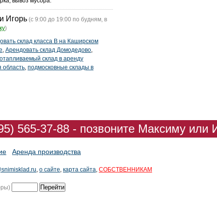
рка, вывоз мусора.
и Игорь
(с 9:00 до 19:00 по будням, в
ку
)
овать склад класса В на Каширском
е
,
Арендовать склад Домодедово
,
отапливаемый склад в аренду
я область
,
подмосковные склады в
95) 565-37-88 - позвоните Максиму или 
ие
Аренда производства
snimisklad.ru
,
о сайте
,
карта сайта
,
СОБСТВЕННИКАМ
фры)