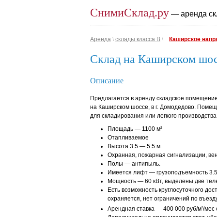
СнимиСклад.ру
— аренда ск
Аренда
\
склады класса B
\
Каширское напр
Склад на Каширском шос
Описание
Предлагается в аренду складское помещение 
на Каширском шоссе, в г. Домодедово. Поме
для складирования или легкого производства
Площадь — 1100 м²
Отапливаемое
Высота 3.5 — 5.5 м.
Охранная, пожарная сигнализации, ве
Полы — антипыль.
Имеется лифт — грузоподъемность 3.5
Мощность — 60 кВт, выделены две тел
Есть возможность круглосуточного дос
охраняется, нет ограничений по въезду
Арендная ставка — 400 000 руб/м
/мес
2