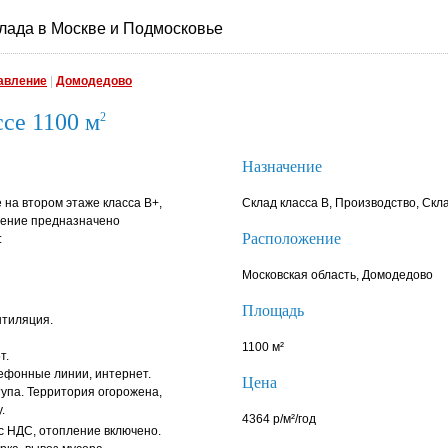
лада в Москве и Подмосковье
авление
|
Домодедово
се 1100 м
2
Назначение
на втором этаже класса В+,
Склад класса B, Производство, Скл
щение предназначено
Расположение
:
Московская область, Домодедово
Площадь
нтиляция.
1100 м²
т.
ефонные линии, интернет.
Цена
тупа. Территория огорожена,
.
4364 р/м²/год
 с НДС, отопление включено.