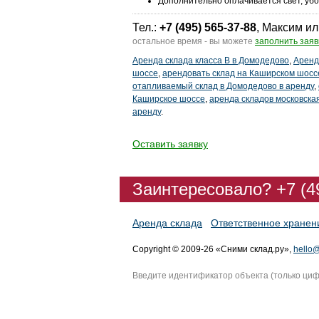
Дополнительно оплачивается свет, убо
Тел.:
+7 (495) 565-37-88
, Максим ил
остальное время - вы можете
заполнить заяв
Аренда склада класса В в Домодедово
,
Аренд
шоссе
,
арендовать склад на Каширском шосс
отапливаемый склад в Домодедово в аренду
,
Каширское шоссе
,
аренда складов московска
аренду
.
Оставить заявку
Заинтересовало? +7 (4
Аренда склада
Ответственное хранен
Copyright © 2009-26 «Сними склад.ру»,
hello@
Введите идентификатор объекта (только ци