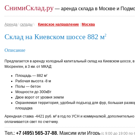
СнимиСклад.ру
— аренда склада в Москве и Подм
Аренда
\
склады
\
Киевское направление
|
Москва
Склад на Киевском шоссе 882 м
2
Описание
Предлагается в аренду холодный капитальный склад на Киевском шоссе, в 
Мосренген, в 3 км. от МКАД:
Площадь — 882 м
2
Рабочая высота -8 м
Полы — бетон
Мощности до 300кВт
Двое ворот от уровня земли
Охраняемая территория, удобный подъезд для фур, большая разво
площадка
Арендная ставка -4421 руб. м² в год по УСН и коммуналкой, дополнительно
оплачивается свет по счетчику.
Тел.:
+7 (495) 565-37-88
, Максим или Игорь
(с 9:00 до 19:00 по 