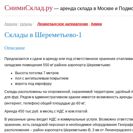
СнимиСклад.ру
— аренда склада в Москве и Подм
Аренда
\
склады
\
Ленинградское направление
|
Химки
Склады в Шереметьево-1
Описание
Предлагаются к сдаче в аренду или под ответственное хранение отаплив
складские помещения 550 м
районе аэропорта Шереметьево:
2
Высота потолка 7 метров
пол с антипылевым покрытием
ворота под еврофуру
Склады расположены на огороженной, охраняемой территории, удобный 
для фур; Рядом в административном здании имеется возможность аренды
(интернет, телефон) общей площадью до 60 м
;
2
Аренда 450 тыс.руб. в месяц с НДС и ком.платой.
В указанные цены входит НДС и коммунальные услуги. Возможно ответств
хранение, есть складской персонал и необходимое оборудование Географ
расположение – район аэропорта Шереметьево-В, 3 км от Ленинградского 