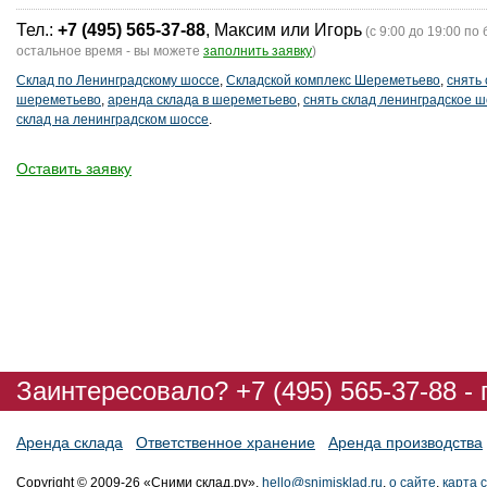
Тел.:
+7 (495) 565-37-88
, Максим или Игорь
(с 9:00 до 19:00 по 
остальное время - вы можете
заполнить заявку
)
Склад по Ленинградскому шоссе
,
Складской комплекс Шереметьево
,
снять 
шереметьево
,
аренда склада в шереметьево
,
снять склад ленинградское ш
склад на ленинградском шоссе
.
Оставить заявку
Заинтересовало? +7 (495) 565-37-88 -
Аренда склада
Ответственное хранение
Аренда производства
Copyright © 2009-26 «Сними склад.ру»,
hello@snimisklad.ru
,
о сайте
,
карта 