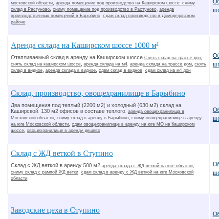
О
,
московской области
аренда помещение под производство на Каширском шоссе. сниму
,
,
склад в Растуново
сниму помещение под производство в Растуново
аренда
ш
,
производственных помещений в Барыбино
сдам склад производство в Домодедовском
районе
Аренда склада на Каширском шоссе 1000 м
2
О
Отапливаемый склад в аренду на Каширском шоссе
,
Снять склад на трассе дон
,
,
,
ш
снять склад на каширском шоссе
аренда склада на м4
аренда склада на трассе дом
снять
,
,
,
склад в видное
аренда склада в видное
сдам склад в видное
сдам склад на м4 дон
Склад, производство, овощехранилище в Барыбино
Два помещения под теплый (2200 м2) и холодный (630 м2) склад на
О
Каширской. 130 м2 офисов в составе теплого.
аренда овощехранилища в
,
,
Московской области
сниму склад в аренду в Барыбино
сниму овощехранилище в аренду
ш
,
на юге Московской области
сдам овощехранилище в аренду на юге МО на Каширском
,
шоссе
овощехранилище в аренду дешево
Склад с ЖД веткой в Ступино
О
Склад с ЖД веткой в аренду 500 м2
,
аренда склада с ЖД веткой на юге области
,
сниму склад с рампой ЖД ветки
сдам склад в аренду с ЖД веткой на юге Московской
ш
области
Заводские цеха в Ступино
О