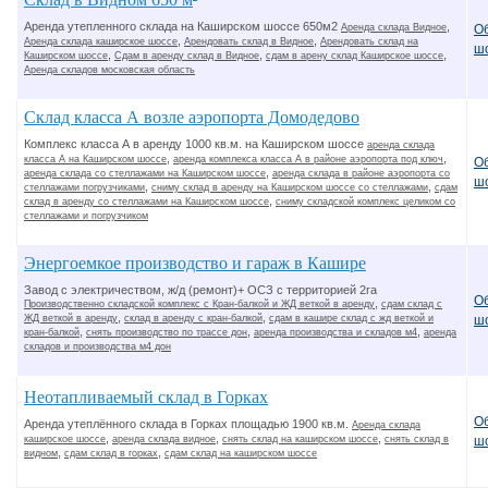
Аренда утепленного склада на Каширском шоссе 650м2
,
О
Аренда склада Видное
,
,
Аренда склада каширское шоссе
Арендовать склад в Видное
Арендовать склад на
ш
,
,
,
Каширском шоссе
Сдам в аренду склад в Видное
сдам в арену склад Каширское шоссе
Аренда складов московская область
Склад класса А возле аэропорта Домодедово
Комплекс класса А в аренду 1000 кв.м. на Каширском шоссе
аренда склада
,
,
класса А на Каширском шоссе
аренда комплекса класса А в районе аэропорта под ключ
О
,
аренда склада со стеллажами на Каширском шоссе
аренда склада в районе аэропорта со
ш
,
,
стеллажами погрузчиками
сниму склад в аренду на Каширском шоссе со стеллажами
сдам
,
склад в аренду со стеллажами на Каширском шоссе
сниму складской комплекс целиком со
стеллажами и погрузчиком
Энергоемкое производство и гараж в Кашире
Завод с электричеством, ж/д (ремонт)+ ОСЗ с территорией 2га
О
,
Производственно складской комплекс с Кран-балкой и ЖД веткой в аренду
сдам склад с
,
,
ЖД веткой в аренду
склад в аренду с кран-балкой
сдам в кашире склад с жд веткой и
ш
,
,
,
кран-балкой
снять производство по трассе дон
аренда производства и складов м4
аренда
складов и производства м4 дон
Неотапливаемый склад в Горках
О
Аренда утеплённого склада в Горках площадью 1900 кв.м.
Аренда склада
,
,
,
каширское шоссе
аренда склада видное
снять склад на каширском шоссе
снять склад в
ш
,
,
видном
сдам склад в горках
сдам склад на каширском шоссе