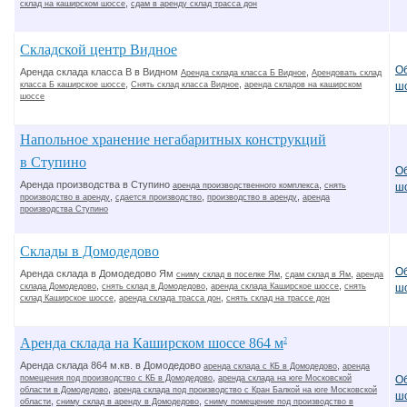
,
склад на каширском шоссе
сдам в аренду склад трасса дон
Складской центр Видное
О
Аренда склада класса В в Видном
,
Аренда склада класса Б Видное
Арендовать склад
,
,
класса Б каширское шоссе
Снять склад класса Видное
аренда складов на каширском
ш
шоссе
Напольное хранение негабаритных конструкций
в Ступино
О
Аренда производства в Ступино
,
аренда производственного комплекса
снять
ш
,
,
,
производство в аренду
сдается производство
производство в аренду
аренда
производства Ступино
Склады в Домодедово
О
Аренда склада в Домодедово Ям
,
,
сниму склад в поселке Ям
сдам склад в Ям
аренда
,
,
,
склада Домодедово
снять склад в Домодедово
аренда склада Каширское шоссе
снять
ш
,
,
склад Каширское шоссе
аренда склада трасса дон
снять склад на трассе дон
Аренда склада на Каширском шоссе 864 м
2
Аренда склада 864 м.кв. в Домодедово
,
аренда склада с КБ в Домодедово
аренда
,
О
помещения под производство с КБ в Домодедово
аренда склада на юге Московской
,
области в Домодедово
аренда склада под производство с Кран Балкой на юге Московской
ш
,
,
области
сниму склад в аренду в Домодедово
сниму помещение под производство в