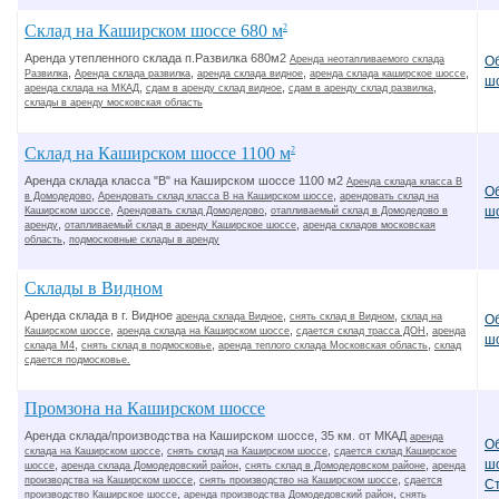
Склад на Каширском шоссе 680 м
2
Аренда утепленного склада п.Развилка 680м2
О
Аренда неотапливаемого склада
,
,
,
,
Развилка
Аренда склада развилка
аренда склада видное
аренда склада каширское шоссе
ш
,
,
,
аренда склада на МКАД
сдам в аренду склад видное
сдам в аренду склад развилка
склады в аренду московская область
Склад на Каширском шоссе 1100 м
2
Аренда склада класса "В" на Каширском шоссе 1100 м2
Аренда склада класса В
О
,
,
в Домодедово
Арендовать склад класса В на Каширском шоссе
арендовать склад на
,
,
ш
Каширском шоссе
Арендовать склад Домодедово
отапливаемый склад в Домодедово в
,
,
аренду
отапливаемый склад в аренду Каширское шоссе
аренда складов московская
,
область
подмосковные склады в аренду
Склады в Видном
Аренда склада в г. Видное
,
,
аренда склада Видное
снять склад в Видном
склад на
О
,
,
,
Каширском шоссе
аренда склада на Каширском шоссе
сдается склад трасса ДОН
аренда
ш
,
,
,
склада М4
снять склад в подмосковье
аренда теплого склада Московская область
склад
сдается подмосковье.
Промзона на Каширском шоссе
Аренда склада/производства на Каширском шоссе, 35 км. от МКАД
аренда
О
,
,
склада на Каширском шоссе
снять склад на Каширском шоссе
сдается склад Каширское
ш
,
,
,
шоссе
аренда склада Домодедовский район
снять склад в Домодедовском районе
аренда
,
,
производства на Каширском шоссе
снять производство на Каширском шоссе
сдается
С
,
,
производство Каширское шоссе
аренда производства Домодедовский район
снять