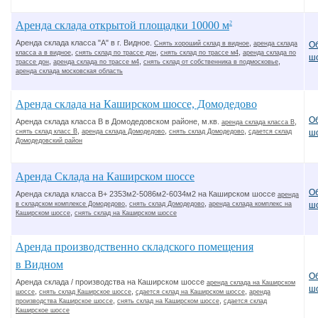
Аренда склада открытой площадки 10000 м
2
Аренда склада класса "А" в г. Видное.
,
О
Снять хороший склад в видное
аренда склада
,
,
,
класса а в видное
снять склад по трассе дон
снять склад по трассе м4
аренда склада по
ш
,
,
,
трассе дон
аренда склада по трассе м4
снять склад от собственника в подмосковье
аренда склада московская область
Аренда склада на Каширском шоссе, Домодедово
О
Аренда склада класса В в Домодедовском районе, м.кв.
,
аренда склада класса В
,
,
,
снять склад класс В
аренда склада Домодедово
снять склад Домодедово
сдается склад
ш
Домодедовский район
Аренда Склада на Каширском шоссе
О
Аренда склада класса В+ 2353м2-5086м2-6034м2 на Каширском шоссе
аренда
,
,
в складском комплексе Домодедово
снять склад Домодедово
аренда склада комплекс на
ш
,
Каширском шоссе
снять склад на Каширском шоссе
Аренда производственно складского помещения
в Видном
О
Аренда склада / производства на Каширском шоссе
аренда склада на Каширском
ш
,
,
,
шоссе
снять склад Каширское шоссе
сдается склад на Каширском шоссе
аренда
,
,
производства Каширское шоссе
снять склад на Каширском шоссе
сдается склад
Каширское шоссе