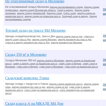
Не отапливаемый склад в Молоково
Не отапливаемый склад в Молоково
,
Аренда неотапливаемого склада
Аренда склада
О
,
,
,
подмосковье
аренда склада Московская область
Склад в аренду
Аренда склада
,
,
,
,
лыткарино
аренда склада дзержинский
Арендую склад
Снять склад
аренда склада на
ш
,
,
,
каширском шоссе
аренда склада на рязанском шоссе
Холодный склад в аренду
Аренда
неотапливаемых складов
Теплый склад на трассе М4 Михнево
О
Аренда склада/производства, трасса Дон
,
аренда склада трасса дон
сдается в
,
,
,
аренду склад трасса Дон
аренда склада Михнево
аренда производства трасса дон
ш
,
сдается в аренду производство трасса Дон
аренда производство Михнево
Склад 350 м² в Молоково
О
Склад в Молоково 350 м2
,
аренда склада в Молоково
аренда склада на Каширском
,
,
,
шоссе
сниму в аренду склад на Каширском шоссе
сниму склад в Видное
сниму склад в
ш
,
,
,
Молоково
сдам склад в Видное
сдам склад в Молоково
сдам склад на Каширском шоссе
Складской комплекс Горки
Аренда склада с пандусом в Горках
,
Аренда склада каширское шоссе
аренда склада
О
,
,
,
горки
аренда производства трасса дон
аренда склада по м4
сдам склад в аренду
ш
,
,
каширское шоссе
снять склад на каширском шоссе
снять производство на каширском
шоссе
Склад класса А на МКАДЕ М4 Дон