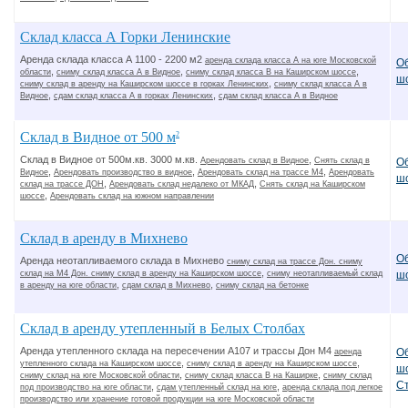
Склад класса А Горки Ленинские
Аренда склада класса А 1100 - 2200 м2
аренда склада класса А на юге Московской
О
,
,
,
области
сниму склад класса А в Видное
сниму склад класса В на Каширском шоссе
ш
,
сниму склад в аренду на Каширском шоссе в горках Ленинских
сниму склад класса А в
,
,
Видное
сдам склад класса А в горках Ленинских
сдам склад класса А в Видное
Склад в Видное от 500 м
2
Склад в Видное от 500м.кв. 3000 м.кв.
,
О
Арендовать склад в Видное
Снять склад в
,
,
,
Видное
Арендовать производство в видное
Арендовать склад на трассе М4
Арендовать
ш
,
,
склад на трассе ДОН
Арендовать склад недалеко от МКАД
Снять склад на Каширском
,
шоссе
Арендовать склад на южном направлении
Склад в аренду в Михнево
О
Аренда неотапливаемого склада в Михнево
сниму склад на трассе Дон. сниму
,
склад на М4 Дон. сниму склад в аренду на Каширском шоссе
сниму неотапливаемый склад
ш
,
,
в аренду на юге области
сдам склад в Михнево
сниму склад на бетонке
Склад в аренду утепленный в Белых Столбах
Аренда утепленного склада на пересечении А107 и трассы Дон М4
О
аренда
,
,
утепленного склада на Каширском шоссе
сниму склад в аренду на Каширском шоссе
ш
,
,
сниму склад на юге Московской области
сниму склад класса В на Каширке
сниму склад
С
,
,
под производство на юге области
сдам утепленный склад на юге
аренда склада под легкое
производство или хранение готовой продукции на юге Московской области