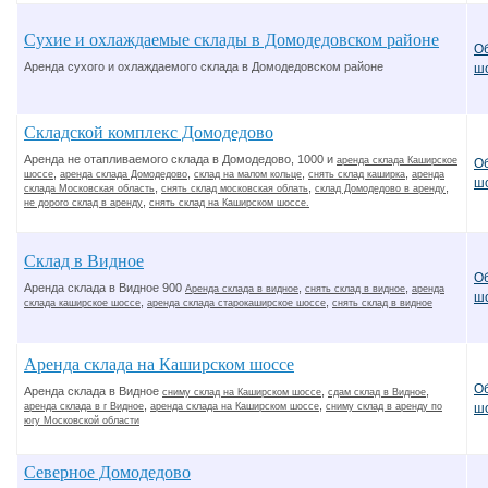
Сухие и охлаждаемые склады в Домодедовском районе
О
Аренда сухого и охлаждаемого склада в Домодедовском районе
ш
Складской комплекс Домодедово
Аренда не отапливаемого склада в Домодедово, 1000 и
аренда склада Каширское
О
,
,
,
,
шоссе
аренда склада Домодедово
склад на малом кольце
снять склад каширка
аренда
ш
,
,
,
склада Московская область
снять склад московская облать
склад Домодедово в аренду
,
не дорого склад в аренду
снять склад на Каширском шоссе.
Склад в Видное
О
Аренда склада в Видное 900
,
,
Аренда склада в видное
снять склад в видное
аренда
ш
,
,
склада каширское шоссе
аренда склада старокаширское шоссе
снять склад в видное
Аренда склада на Каширском шоссе
О
Аренда склада в Видное
,
,
сниму склад на Каширском шоссе
сдам склад в Видное
,
,
аренда склада в г Видное
аренда склада на Каширском шоссе
сниму склад в аренду по
ш
югу Московской области
Северное Домодедово