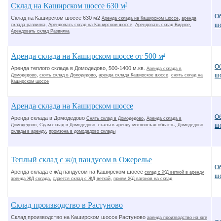
Склад на Каширском шоссе 630 м
2
О
Склад на Каширском шоссе 630 м2
,
Аренда склада на Каширском шоссе
аренда
,
,
,
ш
склада развилка
Арендовать склад на Каширском шоссе
Арендовать склад Видное
Арендовать склад Развилка
Аренда склада на Каширском шоссе от 500 м
2
О
Аренда теплого склада в Домодедово, 500-1400 м.кв.
Аренда склада в
,
,
,
ш
Домодедово
снять склад в Домодедово
аренда склада Каширское шоссе
снять склад на
Каширском шоссе
Аренда склада на Каширском шоссе
О
Аренда склада в Домодедово
,
Снять склад в Домодедово
Аренда склада в
,
,
,
Домодедово
Сдам склад в Домодедово
скалы в аренду московская область
Домодедово
ш
,
склады в аренду
промзона в домодедово склады
Теплый склад с ж/д пандусом в Ожерелье
О
Аренда склада с ж/д пандусом на Каширском шоссе
,
склад с ЖД веткой в аренду
ш
,
,
аренда ЖД склада
сдается склад с ЖД веткой
прием ЖД вагонов на склад
Склад производство в Растуново
Склад производство на Каширском шоссе Растуново
аренда производство на юге