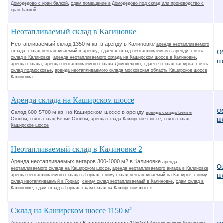
,
Домодедово с кран балкой
сдам помещение в Домодедово под склад или производство с
кран балкой
Неотапливаемый склад в Калиновке
Неотапливаемый склад 1350 м.кв. в аренду в Калиновке
аренда неотапливаемого
,
,
,
склада
склад неотапливаемый в аренду
сдается склад неотапливаемый в аренду
снять
О
,
,
склад в Калиновке
аренда неотапливаемого склада на Каширском шоссе в Калиновке
ш
,
,
,
аренда склада
аренда неотапливаемого склада Домодедово
сдается склад каширка
снять
,
склад подмосковье
аренда неотапливаемого склада московская область Каширское шоссе
Калиновка
Аренда склада на Каширском шоссе
О
Склад 600-5700 м.кв. на Каширском шоссе в аренду
аренда склада Белые
,
,
,
Столбы
снять склад Белые Столбы
аренда склада Каширское шоссе
снять склад
ш
Каширское шоссе
Неотапливаемый склад в Калиновке 2
Аренда неотапливаемых ангаров 300-1000 м2 в Калиновке
аренда
О
,
,
неотапливаемого склада на Каширском шоссе
аренда неотапливаемого ангара в Калиновке
,
,
аренда неотапливаемого склада в Горках
сниму склад неотапливаемый на Каширке
сниму
ш
,
,
склад неотапливаемый в Горках
сниму склад неотапливаемый в Калиновке
сдам склад в
,
,
Калиновке
сдам склад в Горках
сдам склад на Каширском шоссе
Склад на Каширском шоссе 1150 м
2
Аренда утепленного склада Каширское шоссе 1150м2