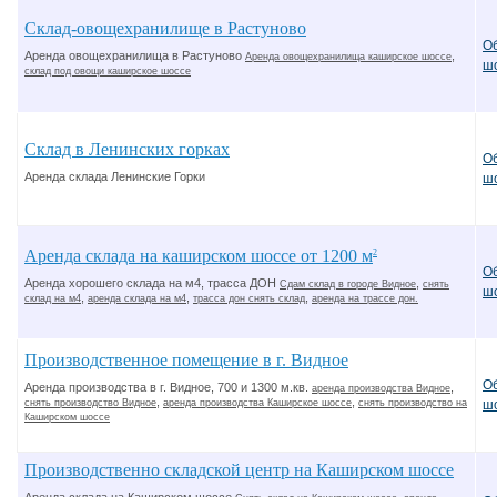
Склад-овощехранилище в Растуново
О
Аренда овощехранилища в Растуново
,
Аренда овощехранилища каширское шоссе
ш
склад под овощи каширское шоссе
Склад в Ленинских горках
О
Аренда склада Ленинские Горки
ш
Аренда склада на каширском шоссе от 1200 м
2
О
Аренда хорошего склада на м4, трасса ДОН
,
Сдам склад в городе Видное
снять
ш
,
,
,
склад на м4
аренда склада на м4
трасса дон снять склад
аренда на трассе дон.
Производственное помещение в г. Видное
О
Аренда производства в г. Видное, 700 и 1300 м.кв.
,
аренда производства Видное
,
,
снять производство Видное
аренда производства Каширское шоссе
снять производство на
ш
Каширском шоссе
Производственно складской центр на Каширском шоссе