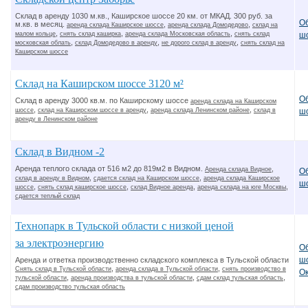
Склад в аренду 1030 м.кв., Каширское шоссе 20 км. от МКАД. 300 руб. за
О
м.кв. в месяц.
,
,
аренда склада Каширское шоссе
аренда склада Домодедово
склад на
,
,
,
малом кольце
снять склад каширка
аренда склада Московская область
снять склад
ш
,
,
,
московская облать
склад Домодедово в аренду
не дорого склад в аренду
снять склад на
Каширском шоссе
Склад на Каширском шоссе 3120 м²
О
Склад в аренду 3000 кв.м. по Каширскому шоссе
аренда склада на Каширском
,
,
,
шоссе
склад на Каширском шоссе в аренду
аренда склада Ленинском районе
склад в
ш
аренду в Ленинском районе
Склад в Видном -2
Аренда теплого склада от 516 м2 до 819м2 в Видном.
,
Аренда склада Видное
О
,
,
склад в аренду в Видном
сдается склад на Каширском шоссе
аренда склада Каширское
ш
,
,
,
,
шоссе
снять склад каширское шоссе
склад Видное аренда
аренда склада на юге Москвы
сдается теплый склад
Технопарк в Тульской области с низкой ценой
за электроэнергию
О
ш
Аренда и ответка производственно складского комплекса в Тульской области
,
,
Снять склад в Тульской области
аренда склада в Тульской области
снять производство в
О
,
,
,
тульской области
аренда производства в тульской области
сдам склад тульская область
сдам производство тульская область