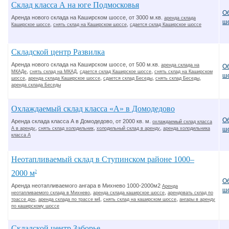
Склад класса А на юге Подмосковья
О
Аренда нового склада на Каширском шоссе, от 3000 м.кв.
аренда склада
ш
,
,
Каширское шоссе
снять склад на Каширском шоссе
сдается склад Каширское шоссе
Складской центр Развилка
Аренда нового склада на Каширском шоссе, от 500 м.кв.
аренда склада на
О
,
,
,
МКАДе
снять склад на МКАД
сдается склад Каширское шоссе
снять склад на Каширском
ш
,
,
,
,
шоссе
аренда склада Каширское шоссе
сдается склад Беседы
снять склад Беседы
аренда склада Беседы
Охлаждаемый склад класса «А» в Домодедово
О
Аренда склада класса А в Домодедово, от 2000 кв. м.
охлаждаемый склад класса
,
,
,
А в аренду
снять склад холодильник
холодильный склад в аренду
аренда холодильника
ш
класса А
Неотапливаемый склад в Ступинском районе 1000–
2000 м
2
О
Аренда неотапливаемого ангара в Михнево 1000-2000м2
Аренда
ш
,
,
неотапливаемого склада в Михнево
аренда склада каширское шоссе
арендовать склад по
,
,
,
трассе дон
аренда склада по трассе м4
снять склад на каширском шоссе
ангары в аренду
по каширскому шоссе
Складской центр Заборье