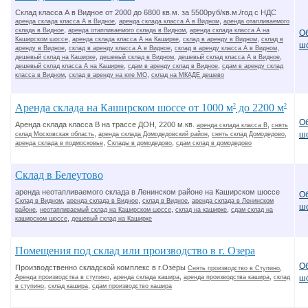
Склад класса А в Видное от 2000 до 6800 кв.м. за 5500руб/кв.м./год с НДС
,
,
аренда склада класса А в Видное
аренда склада класса А в Видном
аренда отапливаемого
,
,
склада в Видное
аренда отапливаемого склада в Видном
аренда склада класса А на
О
,
,
,
Каширском шоссе
аренда склада класса А на Каширке
склад в аренду в Видном
склад в
ш
,
,
,
аренду в Видное
склад в аренду класса А в Видное
склад в аренду класса А в Видном
,
,
,
дешевый склад на Каширке
дешевый склад в Видном
дешевый склад класса А в Видное
,
,
дешевый склад класса А на Каширке
сдам в аренду склад в Видное
сдам в аренду склад
,
,
класса в Видном
склад в аренду на юге МО
склад на МКАДЕ дешево
Аренда склада на Каширском шоссе от 1000 м
до 2200 м
2
2
О
Аренда склада класса В на трассе ДОН, 2200 м.кв.
,
аренда склада класса В
снять
,
,
,
ш
склад Московская область
аренда склада Домодедовский район
снять склад Домодедово
,
,
аренда склада в подмосковье
Склады в домодедово
сдам склад в домодедово
Склад в Белеутово
аренда неотапливаемого склада в Ленинском районе на Каширском шоссе
О
,
,
,
Склад в Видном
аренда склада в Видное
склад в Видное
аренда склада в Ленинском
ш
,
,
,
районе
неотапливаемый склад на Каширском шоссе
склад на каширке
сдам склад на
,
каширском шоссе
дешевый склад на Каширке
Помещения под склад или производство в г. Озера
О
Производственно складской комплекс в г.Озёры
,
Снять производство в Ступино
,
,
,
Аренда производства в ступино
аренда склада кашира
аренда производства кашира
склад
ш
,
,
в ступино
склад кашира
сдам производство кашира