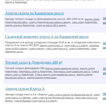
аренду в Домодедово
Аренда склада на Каширском шоссе
О
Аренда теплого склада на Домодедовском шоссе, 450-1440 м.кв.
аренда склада
,
,
,
Домодедовский район
склад в Домодедовском районе в аренду
снять склад Домодедово
ш
,
аренда склада в Домодедово
склад на трассе М4 в аренду
Складской комплекс класса А на Каширском шоссе
Предлагается в аренду складские площади 3140 м.кв. в складском комплексе
О
класса А на трассе М4 ДОН
,
,
,
аренда склада класс А
склад класс а в аренду
антипыль
ш
,
,
,
,
склад на М4 в аренду
склад в аренду
сдать склад класса А
склад в домодедово
склад
каширское шоссе
Теплый склад в Домодедово 480 м
2
Теплый склад в Домодедово 480
,
О
Аренда склада каширское шоссе
аренда склада
,
,
,
Домодедово
Арендовать склад в Домодедово
Арендовать склад каширское шоссе
Сдам в
ш
,
,
аренду склад в Домодедово
Сдам в аренду склад каширское шоссе
Аренда складов
,
московская область
аренда складов подмосковье
Аренда склада Класса А
О
Аренда склада класса А в г.Видное
,
сниму склад в аренду на Каширском шоссе
сниму
,
,
склад класса А в Видное
сниму склад на юге Московской области
сдам склад класса а в
ш
,
Видное
сдам на Каширке склад класса А в аренду