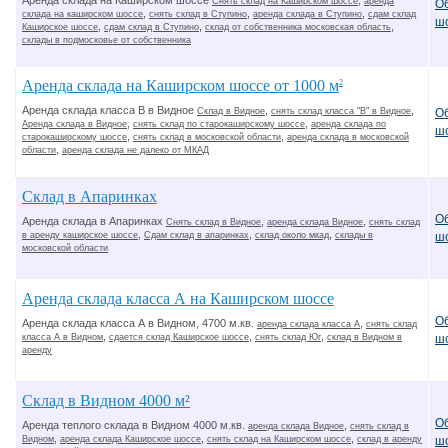
Аренда склада на Каширском шоссе
,
Снять склад на Каширском шоссе
аренда
О
,
,
,
склада на каширском шоссе
снять склад в Ступино
аренда склада в Ступино
сдам склад
ш
,
,
,
Каширское шоссе
сдам склад в Ступино
склад от собственника московская область
склады в подмосковье от собственника
Аренда склада на Каширском шоссе от 1000 м
2
Аренда склада класса В в Видное
,
,
О
Склад в Видное
снять склад класса "B" в Видное
,
,
Аренда склада в Видное
снять склад по старокаширскому шоссе
аренда склада по
ш
,
,
старокаширскому шоссе
снять склад в московской области
аренда склада в московской
,
области
аренда склада не далеко от МКАД
Склад в Апаринках
О
Аренда склада в Апаринках
,
,
Снять склад в Видное
аренда склада Видное
снять склад
,
,
,
в аренду каширское шоссе
Сдам склад в апаринках
склад около мкад
склады в
ш
московской области
Аренда склада класса А на Каширском шоссе
О
Аренда склада класса А в Видном, 4700 м.кв.
,
аренда склада класса А
снять склад
,
,
,
класса А в Видном
сдается склад Каширское шоссе
снять склад Юг
склад в Видном в
ш
аренду
Склад в Видном 4000 м²
О
Аренда теплого склада в Видном 4000 м.кв.
,
аренда склада Видное
снять склад в
,
,
,
Видном
аренда склада Каширское шоссе
снять склад на Каширском шоссе
склад в аренду
ш