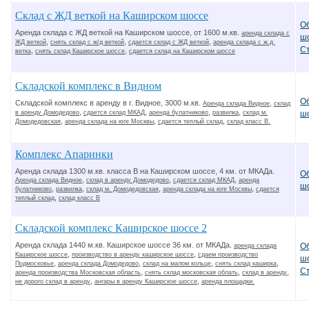
Склад с ЖД веткой на Каширском шоссе
О
Аренда склада с ЖД веткой на Каширском шоссе, от 1600 м.кв.
аренда склада с
ш
,
,
,
ЖД веткой
снять склад с ж/д веткой
сдается склад с ЖД веткой
аренда склада с ж.д.
С
,
,
ветка
снять склад Каширское шоссе
сдается склад на Каширском шоссе
Складской комплекс в Видном
О
Складской комплекс в аренду в г. Видное, 3000 м.кв.
,
Аренда склада Видное
склад
,
,
,
,
в аренду Домодедово
сдается склад МКАД
аренда булатниково
развилка
склад м.
ш
,
,
,
Домодедовская
аренда склада на юге Москвы
сдается теплый склад
склад класс В.
Комплекс Апаринки
Аренда склада 1300 м.кв. класса В на Каширском шоссе, 4 км. от МКАДа.
О
,
,
,
Аренда склада Видное
склад в аренду Домодедово
сдается склад МКАД
аренда
ш
,
,
,
,
булатниково
развилка
склад м. Домодедовская
аренда склада на юге Москвы
сдается
,
теплый склад
склад класс В
Складской комплекс Каширское шоссе 2
Аренда склада 1440 м.кв. Каширское шоссе 36 км. от МКАДа.
О
аренда склада
,
,
Каширское шоссе
производство в аренду каширское шоссе
сдаем производство
ш
,
,
,
,
Подмосковье
аренда склада Домодедово
склад на малом кольце
снять склад каширка
С
,
,
,
аренда производства Московская область
снять склад московская облать
склад в аренду
,
,
не дорого склад в аренду
ангары в аренду Каширское шоссе
аренда площадки.