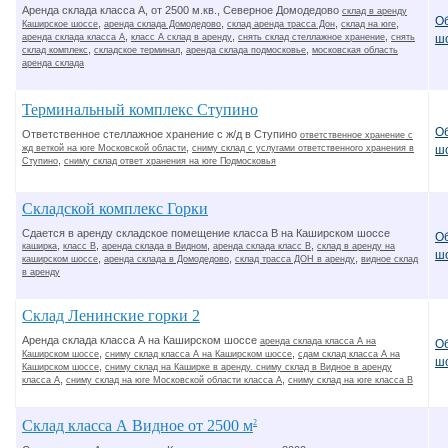
Аренда склада класса А, от 2500 м.кв., Северное Домодедово
склад в аренду
О
,
,
,
,
Каширское шоссе
аренда склада Домодедово
склад аренда трасса Дон
склад на юге
,
,
,
аренда склада класса А
класс А склад в аренду
снять склад стеллажное хранение
снять
ш
,
,
,
склад комплекс
складское терминал
аренда склада подмосковье
московская область
аренда склада
Терминальный комплекс Ступино
О
Ответственное стеллажное хранение с ж/д в Ступино
ответственное хранение с
,
жд веткой на юге Московской области
сниму склад с услугами ответственного хранения в
ш
,
Ступино
сниму склад ответ хранения на юге Подмосковья
Складской комплекс Горки
Сдается в аренду складское помещение класса В на Каширском шоссе
О
,
,
,
,
каширка
класс В
аренда склада в Видном
аренда склада класс В
склад в аренду на
ш
,
,
,
каширском шоссе
аренда склада в Домодедово
склад трасса ДОН в аренду
видное склад
в аренду
Склад Ленинские горки 2
Аренда склада класса А на Каширском шоссе
аренда склада класса А на
О
,
,
Каширском шоссе
сниму склад класса А на Каширском шоссе
сдам склад класса А на
ш
,
Каширском шоссе
сниму склад на Каширке в аренду. сниму склад в Видное в аренду
,
,
класса А
сниму склад на юге Московской области класса А
сниму склад на юге класса В
Склад класса А Видное от 2500 м
2