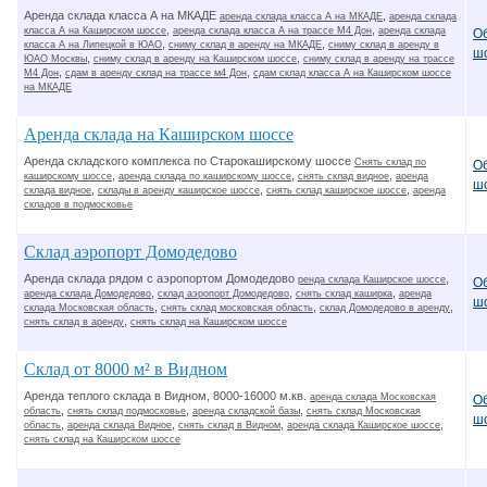
Аренда склада класса А на МКАДЕ
,
аренда склада класса А на МКАДЕ
аренда склада
,
,
класса А на Каширском шоссе
аренда склада класса А на трассе М4 Дон
аренда склада
О
,
,
класса А на Липецкой в ЮАО
сниму склад в аренду на МКАДЕ
сниму склад в аренду в
ш
,
,
ЮАО Москвы
сниму склад в аренду на Каширском шоссе
сниму склад в аренду на трассе
,
,
М4 Дон
сдам в аренду склад на трассе м4 Дон
сдам склад класса А на Каширском шоссе
на МКАДЕ
Аренда склада на Каширском шоссе
Аренда складского комплекса по Старокаширскому шоссе
Снять склад по
О
,
,
,
каширскому шоссе
аренда склада по каширскому шоссе
снять склад видное
аренда
ш
,
,
,
склада видное
склады в аренду каширское шоссе
снять склад каширское шоссе
аренда
складов в подмосковье
Склад аэропорт Домодедово
Аренда склада рядом с аэропортом Домодедово
,
ренда склада Каширское шоссе
О
,
,
,
аренда склада Домодедово
склад аэропорт Домодедово
снять склад каширка
аренда
ш
,
,
,
склада Московская область
снять склад московская область
склад Домодедово в аренду
,
снять склад в аренду
снять склад на Каширском шоссе
Склад от 8000 м² в Видном
Аренда теплого склада в Видном, 8000-16000 м.кв.
аренда склада Московская
О
,
,
,
область
снять склад подмосковье
аренда складской базы
снять склад Московская
ш
,
,
,
,
область
аренда склада Видное
снять склад в Видном
аренда склада Каширское шоссе
снять склад на Каширском шоссе