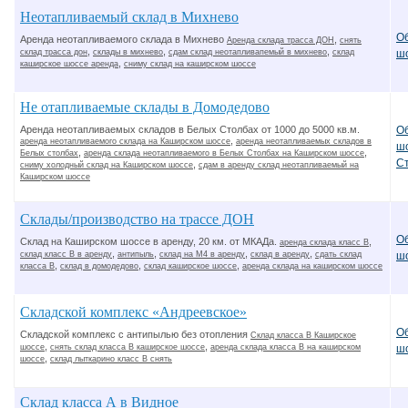
Неотапливаемый склад в Михнево
О
Аренда неотапливаемого склада в Михнево
,
Аренда склада трасса ДОН
снять
,
,
,
склад трасса дон
склады в михнево
сдам склад неотапливапемый в михнево
склад
ш
,
каширское шоссе аренда
сниму склад на каширском шоссе
Не отапливаемые склады в Домодедово
Аренда неотапливаемых складов в Белых Столбах от 1000 до 5000 кв.м.
О
,
аренда неотапливаемого склада на Каширском шоссе
аренда неотапливаемых складов в
ш
,
,
Белых столбах
аренда склада неотапливаемого в Белых Столбах на Каширском шоссе
С
,
сниму холодный склад на Каширском шоссе
сдам в аренду склад неотапливаемый на
Каширском шоссе
Склады/производство на трассе ДОН
О
Склад на Каширском шоссе в аренду, 20 км. от МКАДа.
,
аренда склада класс В
,
,
,
,
склад класс В в аренду
антипыль
склад на М4 в аренду
склад в аренду
сдать склад
ш
,
,
,
класса В
склад в домодедово
склад каширское шоссе
аренда склада на каширском шоссе
Складской комплекс «Андреевское»
О
Складской комплекс с антипылью без отопления
Склад класса В Каширское
,
,
шоссе
снять склад класса В каширское шоссе
аренда склада класса В на каширском
ш
,
шоссе
склад лыткарино класс В снять
Склад класса А в Видное