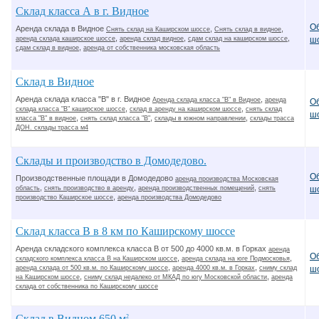
Склад класса А в г. Видное
О
Аренда склада в Видное
,
,
Снять склад на Каширском шоссе
Снять склад в видное
,
,
,
аренда склада каширское шоссе
аренда склад видное
сдам склад на каширском шоссе
ш
,
сдам склад в видное
аренда от собственника московская область
Склад в Видное
Аренда склада класса "В" в г. Видное
,
Аренда склада класса "В" в Видное
аренда
О
,
,
склада класса "В" каширское шоссе
склад в аренду на каширском шоссе
снять склад
ш
,
,
,
класса "В" в видное
снять склад класса "В"
склады в южном направлении
склады трасса
ДОН. склады трасса м4
Склады и производство в Домодедово.
О
Производственные площади в Домодедово
аренда производства Московская
,
,
,
область
снять производство в аренду
аренда производственных помещений
снять
ш
,
производство Каширское шоссе
аренда производства Домодедово
Склад класса В в 8 км по Каширскому шоссе
Аренда складского комплекса класса В от 500 до 4000 кв.м. в Горках
аренда
О
,
,
складского комплекса класса В на Каширском шоссе
аренда склада на юге Подмосковья
,
,
аренда склада от 500 кв.м. по Каширскому шоссе
аренда 4000 кв.м. в Горках
сниму склад
ш
,
,
на Каширском шоссе
сниму склад недалеко от МКАД по югу Московской области
аренда
склада от собственника по Каширскому шоссе
Склад в Видном 650 м
2