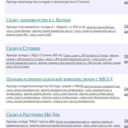
Аренда производства складов и производства в Ступино
ш
Склад -производство в г. Видное
О
Аренда отапливаемого склада в г. Видное, от 600 м.кв.
,
аренда склада Видное
,
,
,
снять склад Видное
аренда склада Каширское шоссе
снять склад на Каширском шоссе
ш
,
аренда склад МО
снять склад в МО
Склад в Ступино
Аренда склада с ЖД в Ступино 600 м2
,
Снять склад с ЖД веткой в Ступино
Аренда
О
,
,
склада с ЖД веткой в ступино
склад с ЖД веткой каширское шоссе
сдам склад с жд
ш
,
,
веткой каширское шоссе
аренда складов в московской области с ЖД веткой
аренда склада
класс В в Ступино
Производственно-складской комплекс рядом с МКАД
Аренда склада/производства Беседы, рядом с МКАД
,
аренда легкого производства
О
,
,
снять легкое производство
аренда производства подмосковье
снять производство в
,
,
,
,
подмосковье
аренда склада беседы
снять склад Беседы
аренда склада подмосковье
ш
,
,
,
снять склад в подмосковье
сдается склад в подмосковье
сдам склад Московская область
,
снять чистое производство в аренду
сдается под чистое производство
Cклад в Растуново М4 Дон
О
Аренда склада 700м2 трасса Дон
,
Склад на каширском шоссе
аренда склада на
,
,
,
каширском шоссе
аренда склада на малом бетонном кольце
снять склад трасса дон
снять
ш