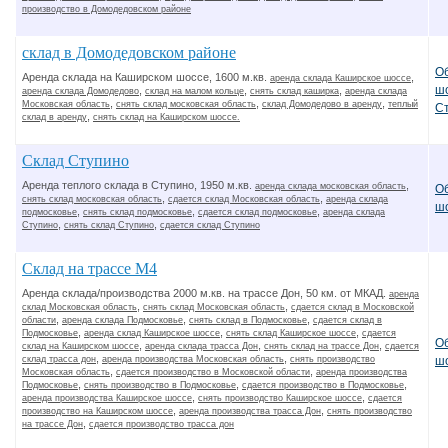
производство в Домодедовском районе
склад в Домодедовском районе
О
Аренда склада на Каширском шоссе, 1600 м.кв.
,
аренда склада Каширское шоссе
ш
,
,
,
аренда склада Домодедово
склад на малом кольце
снять склад каширка
аренда склада
,
,
,
Московская область
снять склад московская область
склад Домодедово в аренду
теплый
С
,
склад в аренду
снять склад на Каширском шоссе.
Склад Ступино
Аренда теплого склада в Ступино, 1950 м.кв.
,
аренда склада московская область
О
,
,
снять склад московская область
сдается склад Московская область
аренда склада
ш
,
,
,
подмосковье
снять склад подмосковье
сдается склад подмосковье
аренда склада
,
,
Ступино
снять склад Ступино
сдается склад Ступино
Склад на трассе М4
Аренда склада/производства 2000 м.кв. на трассе Дон, 50 км. от МКАД.
аренда
,
,
склад Московская область
снять склад Московская область
сдается склад в Московской
,
,
,
области
аренда склада Подмосковье
снять склад в Подмосковье
сдается склад в
,
,
,
Подмосковье
аренда склад Каширское шоссе
снять склад Каширское шоссе
сдается
О
,
,
,
склад на Каширском шоссе
аренда склада трасса Дон
снять склад на трассе Дон
сдается
,
,
склад трасса дон
аренда производства Московская область
снять производство
ш
,
,
Московская область
сдается производство в Московской области
аренда производства
,
,
,
Подмосковье
снять производство в Подмосковье
сдается производство в Подмосковье
,
,
аренда производства Каширское шоссе
снять производство Каширское шоссе
сдается
,
,
производство на Каширском шоссе
аренда производства трасса Дон
снять производство
,
на трассе Дон
сдается производство трасса дон