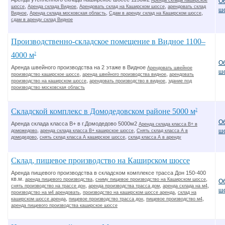
О
Аренда склада Каширское
,
,
,
шоссе
Аренда склада Видное
Арендовать склад на Каширском шоссе
арендовать склад
ш
,
,
,
Видное
Аренда склада московская область
Сдам в аренду склад на Каширском шоссе
сдам в аренду склад Видное
Производственно-складское помещение в Видное 1100–
4000 м
2
О
Аренда швейного производства на 2 этаже в Видное
Арендовать швейное
ш
,
,
производство каширское шоссе
аренда швейного производства видное
арендовать
,
,
производство на каширском шоссе
арендовать производство в видное
здание под
производство московская область
Складской комплекс в Домодедовском районе 5000 м
2
О
Аренда склада класса В+ в г.Домодедово 5000м2
Аренда склада класса В+ в
,
,
ш
доможедово
аренда склада класса В+ каширское шоссе
Снять склад класса А в
,
,
домодедово
снять склад класса А каширское шоссе
склад класса А в аренду
Склад, пищевое производство на Каширском шоссе
Аренда пищевого производства в складском комплексе трасса Дон 150-400
кв.м.
,
,
аренда пищевого производства
сниму пищевое производство на Каширском шоссе
О
,
,
,
снять производство на трассе дон
аренда производства трасса дом
аренда склада на м4
ш
,
,
производство на м4 арендовать
производство на каширском шоссе аренда
склад на
,
,
,
каширском шоссе аренда
пищевое производство трасса дон
пищевое производство м4
аренда пищевого производства каширское шоссе