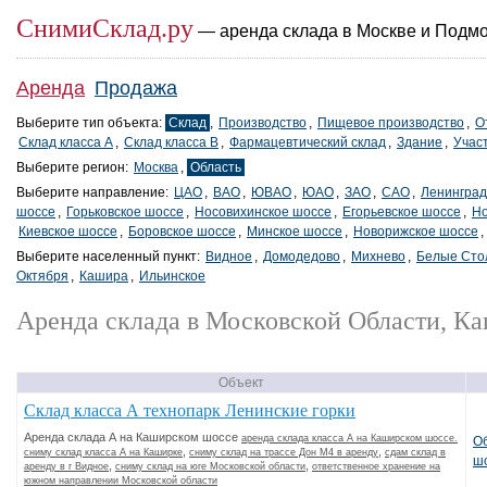
СнимиСклад.ру
— аренда склада в Москве и Подм
Аренда
Продажа
Выберите тип объекта:
Склад
,
Производство
,
Пищевое производство
,
О
Склад класса A
,
Склад класса B
,
Фармацевтический склад
,
Здание
,
Учас
Выберите регион:
Москва
,
Область
Выберите направление:
ЦАО
,
ВАО
,
ЮВАО
,
ЮАО
,
ЗАО
,
САО
,
Ленинград
шоссе
,
Горьковское шоссе
,
Носовихинское шоссе
,
Егорьевское шоссе
,
Но
Киевское шоссе
,
Боровское шоссе
,
Минское шоссе
,
Новорижское шоссе
,
Выберите населенный пункт:
Видное
,
Домодедово
,
Михнево
,
Белые Сто
Октября
,
Кашира
,
Ильинское
Аренда склада в Московской Области, К
Объект
Склад класса А технопарк Ленинские горки
Аренда склада А на Каширском шоссе
аренда склада класса А на Каширском шоссе.
О
,
,
сниму склад класса А на Каширке
сниму склад на трассе Дон М4 в аренду
сдам склад в
ш
,
,
аренду в г Видное
сниму склад на юге Московской области
ответственное хранение на
южном направлении Московской области