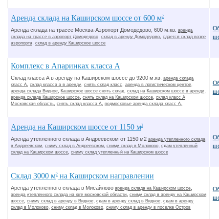
Аренда склада на Каширском шоссе от 600 м
2
О
Аренда склада на трассе Москва-Аэропорт Домодедово, 600 м.кв.
аренда
,
,
ш
склада на трассе в аэропорт Домодедово
склад в аренду Домодедово
сдается склад возле
,
аэропорта
склад в аренду Каширское шоссе
Комплекс в Апаринках класса А
Склад класса А в аренду на Каширском шоссе до 9200 м.кв.
аренда склада
О
,
,
,
,
класс А
склад класса а в аренду
снять склад класс
аренда в логистическом центре
,
,
,
аренда склада Видное
Каширское шоссе снять склад
склад на Каширском шоссе в аренду
ш
,
,
аренда склада Каширское шоссе
снять склад на Каширском шоссе
склад класс А
,
,
Московская область
снять склад класса А
подмосковье аренда склада класс А.
Аренда на Каширском шоссе от 1150 м
2
О
Аренда утепленного склада в Андреевском от 1150 м2
аренда утепленного склада
,
,
,
ш
в Андреевском
сниму склад в Андреевском
сниму склад в Молоково
сдам утепленный
,
склад на Каширском шоссе
сниму склад утепленный на Каширском шоссе
Склад 3000 м
на Каширском направлении
2
Аренда утепленного склада в Мисайлово
,
О
аренда склада на Каширском шоссе
,
аренда утепленного склада на юге московской области
сниму склад в аренду на Каширском
ш
,
,
,
шоссе
сниму склад в аренду в Видное
сдам в аренду склад в Видное
сдам в аренду
,
,
склад в Молоково
сниму склад в Молоково
сниму склад в аренду в поселке Остров