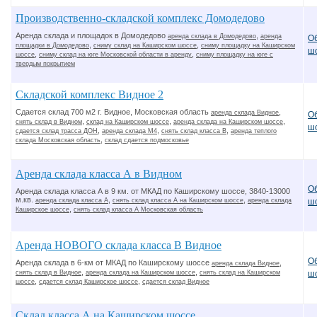
Производственно-складской комплекс Домодедово
Аренда склада и площадок в Домодедово
,
аренда склада в Домодедово
аренда
О
,
,
площадки в Домодедово
сниму склад на Каширском шоссе
сниму площадку на Каширском
ш
,
,
шоссе
сниму склад на юге Московской области в аренду
сниму площадку на юге с
твердым покрытием
Складской комплекс Видное 2
Сдается склад 700 м2 г. Видное, Московская область
,
аренда склада Видное
О
,
,
,
снять склад в Видном
склад на Каширском шоссе
аренда склада на Каширском шоссе
ш
,
,
,
сдается склад трасса ДОН
аренда склада М4
снять склад класса В
аренда теплого
,
склада Московская область
склад сдается подмосковье
Аренда склада класса А в Видном
О
Аренда склада класса А в 9 км. от МКАД по Каширскому шоссе, 3840-13000
м.кв.
,
,
аренда склада класса А
снять склад класса А на Каширском шоссе
аренда склада
ш
,
Каширское шоссе
снять склад класса А Московская область
Аренда НОВОГО склада класса В Видное
О
Аренда склада в 6-км от МКАД по Каширскому шоссе
,
аренда склада Видное
,
,
снять склад в Видное
аренда склада на Каширском шоссе
снять склад на Каширском
ш
,
,
шоссе
сдается склад Каширское шоссе
сдается склад Видное
Склад класса А на Каширском шоссе