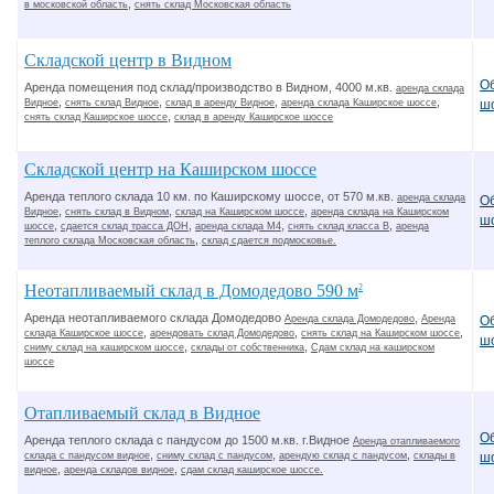
,
в московской область
снять склад Московская область
Складской центр в Видном
О
Аренда помещения под склад/производство в Видном, 4000 м.кв.
аренда склада
,
,
,
,
Видное
снять склад Видное
склад в аренду Видное
аренда склада Каширское шоссе
ш
,
снять склад Каширское шоссе
склад в аренду Каширское шоссе
Складской центр на Каширском шоссе
Аренда теплого склада 10 км. по Каширскому шоссе, от 570 м.кв.
аренда склада
О
,
,
,
Видное
снять склад в Видном
склад на Каширском шоссе
аренда склада на Каширском
ш
,
,
,
,
шоссе
сдается склад трасса ДОН
аренда склада М4
снять склад класса В
аренда
,
теплого склада Московская область
склад сдается подмосковье.
Неотапливаемый склад в Домодедово 590 м
2
Аренда неотапливаемого склада Домодедово
,
О
Аренда склада Домодедово
Аренда
,
,
,
склада Каширское шоссе
арендовать склад Домодедово
снять склад на Каширском шоссе
ш
,
,
сниму склад на каширском шоссе
склады от собственника
Сдам склад на каширском
шоссе
Отапливаемый склад в Видное
О
Аренда теплого склада с пандусом до 1500 м.кв. г.Видное
Аренда отапливаемого
,
,
,
склада с пандусом видное
сниму склад с пандусом
арендую склад с пандусом
склады в
ш
,
,
видное
аренда складов видное
сдам склад каширское шоссе.