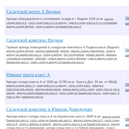
Складской центр А Видное
О
Аренда оборудованного стеллажами склада в г. Видное 1925 м.кв.
аренда
,
,
,
склада класса А
снять склад класса А в аренду
сдается склад класса А со стеллажами
ш
,
аренда склада Видное
склад в аренду на Каширском шоссе
Складской комплекс Видное
Прямая аренда помещений в складском комплексе в Подмосковье (Видное)
О
,
,
,
,
аренда склада видное
аренда помещений
видное
аренда склада домодедово
склад в
,
,
,
,
,
аренду на каширском шоссе
склад в аренду
без посредников
прямая аренда
каширка
ш
,
,
,
стеллажное хранение
таболово
сдам в аренду склад в Видном
сдам в аренду склад на
,
Каширском шоссе
сниму склад в аренду на Каширском шоссе
Южные врата класс А
Аренда склада класса А от 3000 до 11780 кв.м. Трасса Дон, 30 км. от МКАД.
О
,
,
,
аренда склада класс А
склад класса а в аренду
снять склад класс
аренда в
,
,
,
логистическом центре
аренда южные врата
южные врата снять склад
склад трасса дон в
ш
,
,
,
аренду
аренда склада Каширское шоссе
снять склад на Каширском шоссе
склад класс А
,
трасса дон
каширское шоссе
Складской комплекс в Южном Домодедово
Аренда нового склада класса А на Каширском шоссе, 5800 м.кв.
аренда склада
О
,
,
,
Каширское шоссе
снять склад на Каширском шоссе
аренда склада класса А
снять склад
,
,
,
класса А
склад в Заборье в аренду
аренда склада класса А на Каширском шоссе
аренда
ш
,
,
склада класса А в Домодедово
аренда склада класса А в Южном Домодедове
склад в