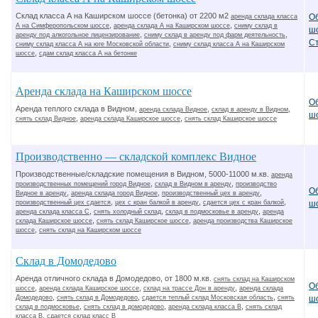
Склад класса А на Каширском шоссе (бетонка) от 2200 м2
О
аренда склада класса
,
,
А на Симферопольском шоссе
аренда склада А на Каширском шоссе
сниму склад в
ш
,
,
аренду под алкогольное лицензирование
сниму склад в аренду под фарм деятельность
С
,
сниму склад класса А на юге Московской области
сниму склад класса А на Каширском
,
шоссе
сдам склад класса А на бетонке
Аренда склада на Каширском шоссе
О
Аренда теплого склада в Видном,
,
,
аренда склада Видное
склад в аренду в Видном
ш
,
,
снять склад Видное
аренда склада Каширское шоссе
снять склад Каширское шоссе
Производственно — складской комплекс Видное
Производственные/складские помещения в Видном, 5000-11000 м.кв.
аренда
,
,
производственных помещений город Видное
склад в Видном в аренду
производство
О
,
,
,
Видное в аренду
аренда склада город Видное
производственный цех в аренду
,
,
,
производственный цех сдается
цех с кран балкой в аренду
сдается цех с кран балкой
ш
,
,
,
аренда склада класса С
снять холодный склад
склад в подмосковье в аренду
аренда
,
,
склада Каширское шоссе
снять склад Каширское шоссе
аренда производства Каширское
,
шоссе
снять склад на Каширском шоссе
Склад в Домодедово
Аренда отличного склада в Домодедово, от 1800 м.кв.
снять склад на Каширском
О
,
,
,
шоссе
аренда склада Каширское шоссе
склад на трассе Дон в аренду
аренда склада
,
,
,
Домодедово
снять склад в Домодедово
сдается теплый склад Московская область
снять
ш
,
,
,
склад в подмосковье
снять склад в домодедово
аренда склада класса В
снять склад
,
класса В
сдается склад класс В