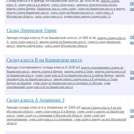
Склад класса А в аренду на Каширском шоссе, до 3000 м.кв.
аренда склада
О
,
,
,
,
класс А
склад класса а в аренду
снять склад класс
аренда в логистическом центре
,
,
,
ш
аренда склада Видное
Каширское шоссе снять склад
склад на Каширском шоссе в аренду
,
,
аренда склада Каширское шоссе
снять склад на Каширском шоссе
склад класс А
,
,
Московская область
снять склад класса А
подмосковье аренда склада класс А
Склад Ленинские Горки
О
Аренда склада класса А на Каширском шоссе, от 800 м.кв.
аренда склада класса
,
,
,
А
снять склад класса А
аренда склада на Каширском шоссе
сдается склад Каширское
ш
,
,
шоссе
аренда склада класс
снять склад Московская область
Склад класса В на Каширском шоссе
Аренда отапливаемого склада класса А 1100 м2
аренда отапливаемого склада на
,
,
,
Каширском шоссе
аренда склада в Видное
аренда склада в Горки
аренда склада класса В
О
,
,
на Каширском шоссе
сниму склад класса В на Каширском шоссе в районе Видное
аренда
ш
,
производства на Каширском шоссе
аренда нового склада класса В недалеко от Горки
,
,
Видное на Каширке
сдам склад на Каширском шоссе недалеко от Москвы
сдам
отапливаемый склад класса В на Каширском шоссе
Склад класса А Апаринки 3
Аренда склада класса А в Апаринках от 1500 м2
аренда склада класса А на юге
О
,
,
Московской области
сниму склад класса А в Видное
сниму склад в аренду на Каширском
,
,
шоссе
сниму склад со стеллажами в Московской области
сниму склад под
ш
,
,
лицензирование
сдам склад класса А в Апаринках
сдам склад в аренду на юге Московской
области