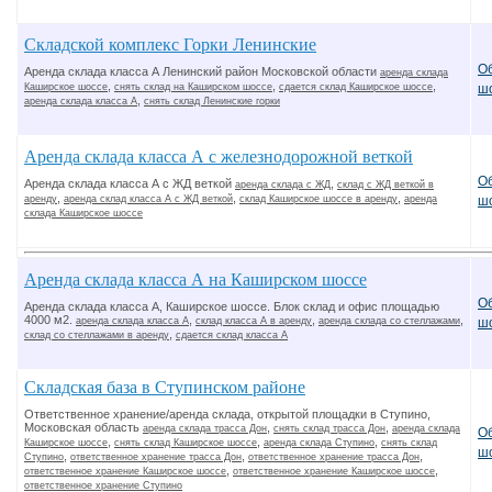
Складской комплекс Горки Ленинские
О
Аренда склада класса А Ленинский район Московской области
аренда склада
,
,
,
Каширское шоссе
снять склад на Каширском шоссе
сдается склад Каширское шоссе
ш
,
аренда склада класса А
снять склад Ленинские горки
Аренда склада класса А с железнодорожной веткой
О
Аренда склада класса А с ЖД веткой
,
аренда склада с ЖД
склад с ЖД веткой в
,
,
,
аренду
аренда склад класса А с ЖД веткой
склад Каширское шоссе в аренду
аренда
ш
склада Каширское шоссе
Аренда склада класса А на Каширском шоссе
О
Аренда склада класса А, Каширское шоссе. Блок склад и офис площадью
4000 м2.
,
,
,
аренда склада класса А
склад класса А в аренду
аренда склада со стеллажами
ш
,
склад со стеллажами в аренду
сдается склад класса А
Складская база в Ступинском районе
Ответственное хранение/аренда склада, открытой площадки в Ступино,
Московская область
,
,
аренда склада трасса Дон
снять склад трасса Дон
аренда склада
О
,
,
,
Каширское шоссе
снять склад Каширское шоссе
аренда склада Ступино
снять склад
ш
,
,
,
Ступино
ответственное хранение трасса Дон
ответственное хранение трасса Дон
,
,
ответственное хранение Каширское шоссе
ответственное хранение Каширское шоссе
ответственное хранение Ступино