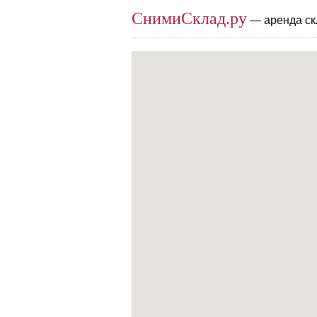
СнимиСклад.ру
— аренда ск