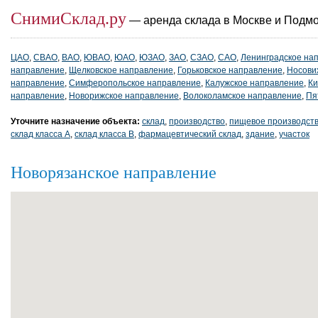
СнимиСклад.ру
— аренда склада в Москве и Подм
ЦАО
,
СВАО
,
ВАО
,
ЮВАО
,
ЮАО
,
ЮЗАО
,
ЗАО
,
СЗАО
,
САО
,
Ленинградское на
направление
,
Щелковское направление
,
Горьковское направление
,
Носови
направление
,
Симферопольское направление
,
Калужское направление
,
Ки
направление
,
Новорижское направление
,
Волоколамское направление
,
Пя
Уточните назначение объекта:
склад
,
производство
,
пищевое производст
склад класса A
,
склад класса B
,
фармацевтический склад
,
здание
,
участок
Новорязанское направление