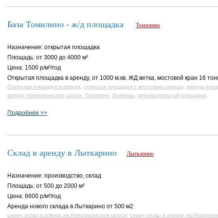
База Томилино - ж/д площадка
Томилино
Назначение: открытая площадка
Площадь: от 3000 до 4000 м²
Цена: 1500 р/м²/год
Открытая площадка в аренду, от 1000 м.кв. ЖД ветка, мостовой кран 16 тон
,
,
Открытая площадка в аренду
открытая площадка с мостовым краном
аренда площ
,
,
,
.
аренду Новорязанское шоссе
Томилино
Люберцы
аренда открытой площадки
Подробнее >>
Склад в аренду в Лыткарино
Лыткарино
Назначение: производство, склад
Площадь: от 500 до 2000 м²
Цена: 6600 р/м²/год
Аренда нового склада в Лыткарино от 500 м2
,
сниму склад в аренду на Новорязанском шоссе
сниму склад в аренду на Новоряза