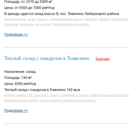
Площадь: от 1070 до 5300 м²
Цена: от 6500 до 7000 р/м²/год
В аренду сдается склад класса В, пос. Томилино Люберецкого района
,
,
,
,
,
,
аренда склада
склад
класс в
новорязанское шоссе
люберцы
аренда
московская
,
,
,
.
покрытие
антипыль
ж.д. ветка
Томилино аренда склада
Подробнее >>
Теплый склад с пандусом в Томилино
Томилино
Назначение: склад
Площадь: 740 м²
Цена: 6500 р/м²/год
Теплый склад с пандусом в Томилино 740 кв.м.
,
,
аренда склада ТЛК Томилино
склад в Томилино в аренду
аренда склада Новоряза
,
.
Новорязанском шоссе
склад в аренду Новорязанское шоссе
Подробнее >>