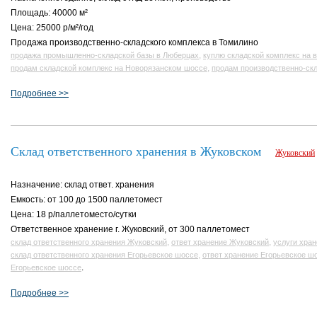
Площадь: 40000 м²
Цена: 25000 р/м²/год
Продажа производственно-складского комплекса в Томилино
,
продажа промышленно-складской базы в Люберцах
куплю складской комплекс на 
,
продам складской комплекс на Новорязанском шоссе
продам производственно-скл
Подробнее >>
Склад ответственного хранения в Жуковском
Жуковский
Назначение: склад ответ. хранения
Емкость: от 100 до 1500 паллетомест
Цена: 18 р/паллетоместо/сутки
Ответственное хранение г. Жуковский, от 300 паллетомест
,
,
склад ответственного хранения Жуковский
ответ хранение Жуковский
услуги хран
,
склад ответственного хранения Егорьевское шоссе
ответ хранение Егорьевское ш
.
Егорьевское шоссе
Подробнее >>