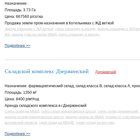
Назначение:
Площадь: 3.73 Га
Цена: 667560 р/сотка
Продажа земли пром назначения в Котельниках с ЖД веткой
,
,
аренда площадки с ЖД веткой
снять площадку в аренду
аренда площадки с ЖД вет
,
,
.
ЖД
аренда участка около МКАД
снять площадку в аренду
Подробнее >>
Складской комплекс Дзержинский
Дзержинский
Назначение: фармацевтический склад, склад класса B, склад класса A, про
Площадь: 1350 м²
Цена: 8400 р/м²/год
Аренда складского комплекса в г.Дзержинский
,
,
,
Снять склад на МКАД
снять склад новорязанское шоссе
снять склад дзержинский
,
,
аренда склада новорязанское шоссе
аренда склада на МКАД
склады от собственн
,
,
.
московской области
сдам склад на МКАДЕ
сниму склад на востоке
Подробнее >>