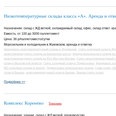
Низкотемпературные склады класса «А». Аренда и отв
Назначение: склад с ЖД веткой, охлаждаемый склад, офис, склад ответ. хр
Емкость: от 100 до 3000 паллетомест
Цена: 36 р/паллетоместо/сутки
Морозильник и холодильник в Жуковском, аренда и ответка
,
Арендовать низкотемпературный склады в Жуковском
Снять холодный склад в Жу
,
низкотемпературного склада на Быковском шоссе
Аренда морозильного склада на
,
низкотемпературного склада на Юго-Востоке Москвы
Снять низкотемпературный с
,
,
склад в Московской области
Снять холодный склад в Подмосковье
Арендовать хо
,
,
МО холодные склады в аренду
Подмосковье морозильные склады
Сдам склад -25
,
,
.
склад в Быково
низкотемпературный склад в Быково
Быково снять склад
Подробнее >>
Комплекс Коренево
Томилино
Назначение: здание, склад с ЖД веткой, производство