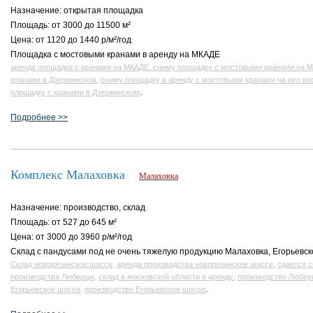
Назначение: открытая площадка
Площадь: от 3000 до 11500 м²
Цена: от 1120 до 1440 р/м²/год
Площадка с мостовыми кранами в аренду на МКАДЕ
аренда площадки с кранами на МКАДЕ. сниму площадку с мостовыми кранами на 
,
кранами в Дзержинском
сниму площадку в аренду с мостовыми кранами на юго во
.
площадку с кранами в Дзержинском
Подробнее >>
Комплекс Малаховка
Малаховка
Назначение: производство, склад
Площадь: от 527 до 645 м²
Цена: от 3000 до 3960 р/м²/год
Склад с пандусами под не очень тяжелую продукцию Малаховка, Егорьевск
,
,
Склад новорязанское шоссе
аренда производства новорязанское шоссе
сдается 
,
,
производства Люберцы
склад в московской области в аренду
производство Любер
,
.
Егорьевское шоссе
производство Егорьевское шоссе