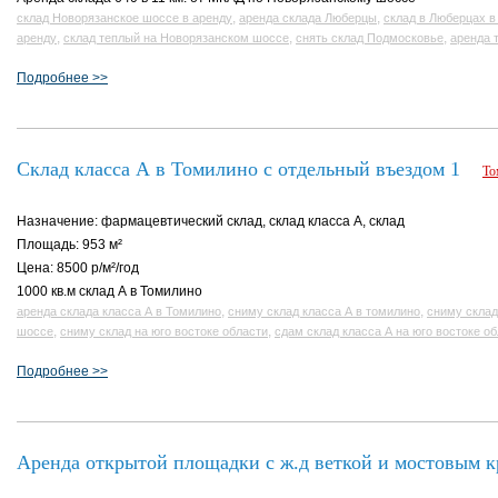
,
,
склад Новорязанское шоссе в аренду
аренда склада Люберцы
склад в Люберцах в
,
,
,
аренду
склад теплый на Новорязанском шоссе
снять склад Подмосковье
аренда 
Подробнее >>
Склад класса А в Томилино с отдельный въездом 1
То
Назначение: фармацевтический склад, склад класса A, склад
Площадь: 953 м²
Цена: 8500 р/м²/год
1000 кв.м склад А в Томилино
,
,
аренда склада класса А в Томилино
сниму склад класса А в томилино
сниму склад
,
,
шоссе
сниму склад на юго востоке области
сдам склад класса А на юго востоке о
Подробнее >>
Аренда открытой площадки с ж.д веткой и мостовым 