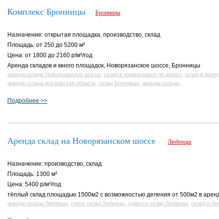
Комплекс Бронницы
Бронницы
Назначение: открытая площадка, производство, склад
Площадь: от 250 до 5200 м²
Цена: от 1800 до 2160 р/м²/год
Аренда складов и много площадок, Новорязанское шоссе, Бронницы
,
,
аренда склада Новорязанское шоссе
склад в подмосковье не дорого
склад в арен
,
,
.
аренда склада московская область
склад Бронницы
аренда склада
Подробнее >>
Аренда склад на Новорязанском шоссе
Люберцы
Назначение: производство, склад
Площадь: 1300 м²
Цена: 5400 р/м²/год
тёплый склад площадью 1500м2 с возможностью деления от 500м2 в арен
,
,
,
аренда склада Люберцы
снять склад Люберцы
сдается склад Люберцы
склад в Лю