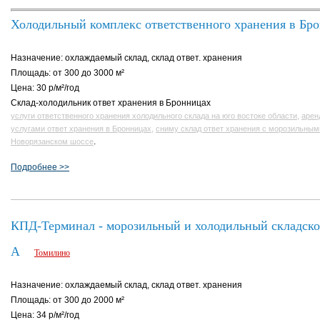
Холодильный комплекс ответственного хранения в Бр
Назначение: охлаждаемый склад, склад ответ. хранения
Площадь: от 300 до 3000 м²
Цена: 30 р/м²/год
Склад-холодильник ответ хранения в Бронницах
,
услуги ответственного хранения холодильного склада на юго востоке области
арен
,
услугами ответ хранения в Бронницах
сниму склад ответ хранения с морозильны
.
Новорязанском шоссе
Подробнее >>
КПД-Терминал - морозильный и холодильный складско
A
Томилино
Назначение: охлаждаемый склад, склад ответ. хранения
Площадь: от 300 до 2000 м²
Цена: 34 р/м²/год