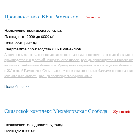
Производство с КБ в Раменском
Раменское
Назначение: производство, склад
Площадь: от 2000 до 6000 м²
Цена: 3840 р/м²/год
Энергоемкое производство с КБ в Раменском
,
Аренда производства новорязанское шоссе
аренда производства с кран-балками 
,
производства с ЖД веткой новорязанское шоссе
Аренда производства в Раменско
,
веткой и кран-балками Раменское
Арендовать энергоемкое производство Раменск
,
с ЖД веткой Раменское
Сдам в аренду производство с кран-балками новорязанск
,
.
Московскаяя область
аренда производства подмосковье
Подробнее >>
Складской комплекс Михайловская Слобода
Жуковский
Назначение: склад класса A, склад
Площадь: 8100 м²