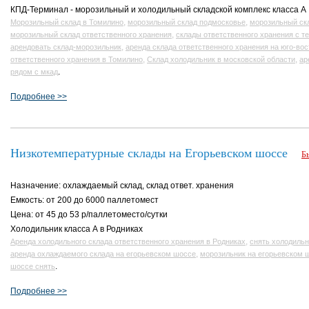
КПД-Терминал - морозильный и холодильный складской комплекс класса A
,
,
Морозильный склад в Томилино
морозильный склад подмосковье
морозильный ск
,
морозильный склад ответственного хранения
склады ответственного хранения с 
,
арендовать склад-морозильник
аренда склада ответственного хранения на юго-вос
,
,
ответственного хранения в Томилино
Склад холодильник в московской области
ар
.
рядом с мкад
Подробнее >>
Низкотемпературные склады на Егорьевском шоссе
Б
Назначение: охлаждаемый склад, склад ответ. хранения
Емкость: от 200 до 6000 паллетомест
Цена: от 45 до 53 р/паллетоместо/сутки
Холодильник класса А в Родниках
,
Аренда холодильного склада ответственного хранения в Родниках
снять холодильн
,
аренда охлаждаемого склада на егорьевском шоссе
морозильник на егорьевском 
.
шоссе снять
Подробнее >>