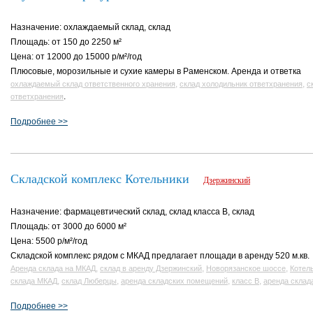
Назначение: охлаждаемый склад, склад
Площадь: от 150 до 2250 м²
Цена: от 12000 до 15000 р/м²/год
Плюсовые, морозильные и сухие камеры в Раменском. Аренда и ответка
,
,
охлаждаемый склад ответственного хранения
склад холодильник ответхранения
с
.
ответхранения
Подробнее >>
Складской комплекс Котельники
Дзержинский
Назначение: фармацевтический склад, склад класса B, склад
Площадь: от 3000 до 6000 м²
Цена: 5500 р/м²/год
Складской комплекс рядом с МКАД предлагает площади в аренду 520 м.кв.
,
,
,
Аренда склада на МКАД
склад в аренду Дзержинский
Новорязанское шоссе
Котел
,
,
,
,
склада МКАД
склад Люберцы
аренда складских помещений
класс В
аренда склад
Подробнее >>