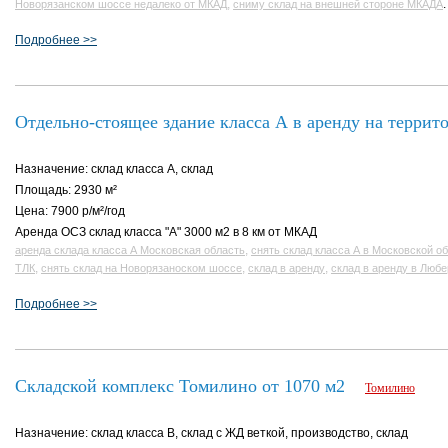
,
.
Новорязанском шоссе недалеко от МКАД
сниму склад на внешней стороне МКАДА
Подробнее >>
Отдельно-стоящее здание класса А в аренду на терри
Назначение: склад класса A, склад
Площадь: 2930 м²
Цена: 7900 р/м²/год
Аренда ОСЗ склад класса "А" 3000 м2 в 8 км от МКАД
,
аренда склада класса А Московская область
снять склад класса А в Московской о
,
,
,
ТЛК
снять склад на Новорязаноском шоссе
склад в аренду
склад в аренду в Люб
Подробнее >>
Складской комплекс Томилино от 1070 м2
Томилино
Назначение: склад класса B, склад с ЖД веткой, производство, склад