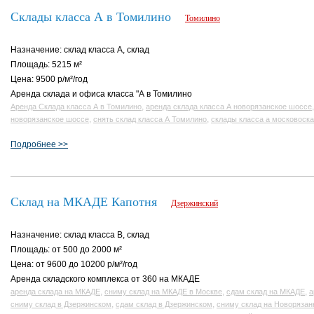
Склады класса А в Томилино
Томилино
Назначение: склад класса A, склад
Площадь: 5215 м²
Цена: 9500 р/м²/год
Аренда склада и офиса класса "А в Томилино
,
Аренда Склада класса А в Томилино
аренда склада класса А новорязанское шоссе
,
,
новорязанское шоссе
снять склад класса А Томилино
склады класса а московоска
Подробнее >>
Склад на МКАДЕ Капотня
Дзержинский
Назначение: склад класса B, склад
Площадь: от 500 до 2000 м²
Цена: от 9600 до 10200 р/м²/год
Аренда складского комплекса от 360 на МКАДЕ
,
,
,
аренда склада на МКАДЕ
сниму склад на МКАДЕ в Москве
сдам склад на МКАДЕ
а
,
,
сниму склад в Дзержинском
сдам склад в Дзержинском
сниму склад на Новорязан