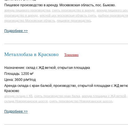
Пищевое производство в аренду. Москвовская область, пос. Быково.
,
,
аренда пищевого производства
снять производство в аренду
аренда пищевого цех
,
,
производство в аренду
мясной цех московская область снять
рыбное производств
,
.
производство Московская область
пищевое производство
Подробнее >>
Металлобаза в Красково
Томилино
Назначение: склад с ЖД веткой, открытая площадка
Площадь: 1200 м²
Цена: 3600 р/м²/год
Аренда склада с кран балкой, производство, открытой площадки с ЖД ветко
Красково
,
,
,
аренда склада с КБ
снять производство кран балка
аренда площадки с ЖД веткой
,
.
склада Новорязанское шоссе
снять производство Новорязанское шоссе
Подробнее >>