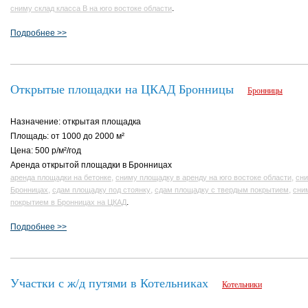
.
сниму склад класса В на юго востоке области
Подробнее >>
Открытые площадки на ЦКАД Бронницы
Бронницы
Назначение: открытая площадка
Площадь: от 1000 до 2000 м²
Цена: 500 р/м²/год
Аренда открытой площадки в Бронницах
,
,
аренда площадки на бетонке
сниму площадку в аренду на юго востоке области
сни
,
,
,
Бронницах
сдам площадку под стоянку
сдам площадку с твердым покрытием
сни
.
покрытием в Бронницах на ЦКАД
Подробнее >>
Участки c ж/д путями в Котельниках
Котельники