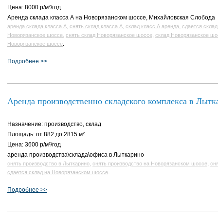
Цена: 8000 р/м²/год
Аренда склада класса А на Новорязанском шоссе, Михайловская Слобода
,
,
,
аренда склада класса А
снять склад класса А
склад класс А аренда
сдается склад
,
,
Новорязанское шоссе
снять склад Новорязанское шоссе
склад Новорязанское шо
.
Новорязанское шоссе
Подробнее >>
Аренда производственно складского комплекса в Лытк
Назначение: производство, склад
Площадь: от 882 до 2815 м²
Цена: 3600 р/м²/год
аренда производства\склада\офиса в Лыткарино
,
,
снять производство в Лыткарино
снять производство на Новорязанском шоссе
сн
.
сдается склад на Новорязанском шоссе
Подробнее >>