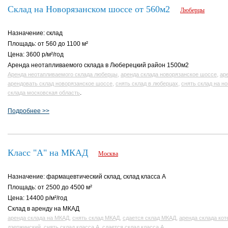
Склад на Новорязанском шоссе от 560м2
Люберцы
Назначение: склад
Площадь: от 560 до 1100 м²
Цена: 3600 р/м²/год
Аренда неотапливаемого склада в Люберецкий район 1500м2
,
,
Аренда неотапливаемого склада люберцы
аренда склада новорязанское шоссе
ар
,
,
арендовать склад новорязанское шоссе
снять склад в люберцах
снять склад на н
.
склада московская область
Подробнее >>
Класс "А" на МКАД
Москва
Назначение: фармацевтический склад, склад класса A
Площадь: от 2500 до 4500 м²
Цена: 14400 р/м²/год
Склад в аренду на МКАД
,
,
,
аренда склада на МКАД
снять склад МКАД
сдается склад МКАД
аренда склада кот
,
,
.
дзержинский
снять склад класса А
сдается склад класса А