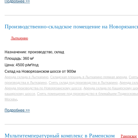
Подробнее >>
Производственно-складское помещение на Новорязанс
Лыткарино
Назначение: производство, склад
Площадь: 360 м²
Цена: 4500 р/м²/год
Склад на Новорязанском шоссе от 900м
,
,
Аренда склада в Лыткарино
Складская площадь в Лыткарино прямая аренда
Снять
,
,
производства в Лыткарино
Снять склад под производство в Лыткарино
Аренда скл
,
Аренда производства по Новорязанскому шоссе
Аренда склада по Каширскому шо
,
каширскому шоссе
Снять помещение под производство в ближайшем Подмосковь
.
Москвы
Подробнее >>
Мультитемпературный комплекс в Раменском
Раменское