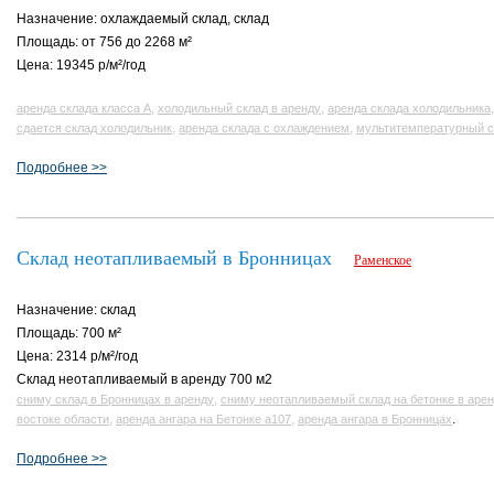
Назначение: охлаждаемый склад, склад
Площадь: от 756 до 2268 м²
Цена: 19345 р/м²/год
,
,
аренда склада класса А
холодильный склад в аренду
аренда склада холодильника
,
,
сдается склад холодильник
аренда склада с охлаждением
мультитемпературный с
Подробнее >>
Склад неотапливаемый в Бронницах
Раменское
Назначение: склад
Площадь: 700 м²
Цена: 2314 р/м²/год
Склад неотапливаемый в аренду 700 м2
,
сниму склад в Бронницах в аренду
сниму неотапливаемый склад на бетонке в аре
,
,
.
востоке области
аренда ангара на Бетонке а107
аренда ангара в Бронницах
Подробнее >>