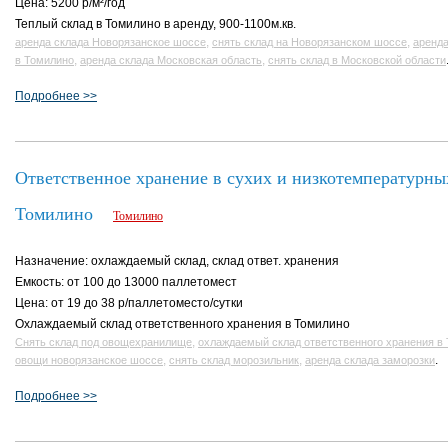
Цена: 5200 р/м²/год
Теплый склад в Томилино в аренду, 900-1100м.кв.
,
,
аренда склада Новорязанское шоссе
снять склад на Новорязанском шоссе
аренда
,
,
в Томилино
аренда склада Московская область
снять склад в Московской области
Подробнее >>
Ответственное хранение в сухих и низкотемпературны
Томилино
Томилино
Назначение: охлаждаемый склад, склад ответ. хранения
Емкость: от 100 до 13000 паллетомест
Цена: от 19 до 38 р/паллетоместо/сутки
Охлаждаемый склад ответственного хранения в Томилино
,
Снять склад под овощехранилище
охлаждаемый склад ответственного хранения в
,
,
.
овощи новорязанское шоссе
снять склад морозильник
аренда склада заморозки
Подробнее >>