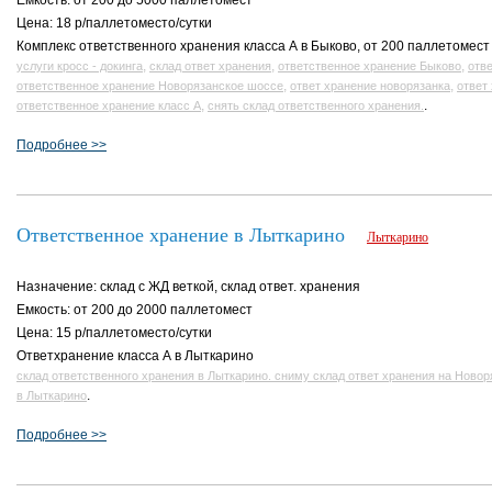
Емкость: от 200 до 5000 паллетомест
Цена: 18 р/паллетоместо/сутки
Комплекс ответственного хранения класса А в Быково, от 200 паллетомест
,
,
,
услуги кросс - докинга
склад ответ хранения
ответственное хранение Быково
отв
,
,
ответственное хранение Новорязанское шоссе
ответ хранение новорязанка
ответ
,
.
ответственное хранение класс А
снять склад ответственного хранения.
Подробнее >>
Ответственное хранение в Лыткарино
Лыткарино
Назначение: склад с ЖД веткой, склад ответ. хранения
Емкость: от 200 до 2000 паллетомест
Цена: 15 р/паллетоместо/сутки
Ответхранение класса А в Лыткарино
склад ответственного хранения в Лыткарино. сниму склад ответ хранения на Ново
.
в Лыткарино
Подробнее >>