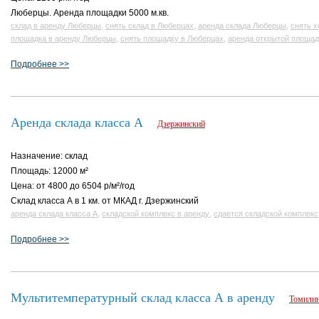
Люберцы. Аренда площадки 5000 м.кв.
,
,
,
склад в аренду Люберцы
снять склад в Люберцах
аренда склада Люберцы
снять 
,
,
площадка в аренду Люберцы
снять площадку в Люберцах
аренда открытой площад
Подробнее >>
Аренда склада класса А
Дзержинский
Назначение: склад
Площадь: 12000 м²
Цена: от 4800 до 6504 р/м²/год
Склад класса А в 1 км. от МКАД г. Дзержинский
,
,
аренда склада класса А
складской комплекс в аренду
сдается складской комплекс
Подробнее >>
Мультитемпературный склад класса А в аренду
Томили