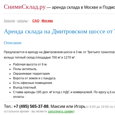
СнимиСклад.ру
— аренда склада в Москве и Подм
Аренда
\
склады
\
САО
|
Москва
Аренда склада на Дмитровском шоссе от 
Описание
Предлагается в аренду на Дмитровском шоссе в 3 км. от Третьего транспор
кольца теплый склад площадью 700 м
и 1270 м
:
2
2
Рабочая высота от 6 м.
Полы антипыль.
Охраняемая территория.
Ворота от земли и с пандуса.
Есть офисные помещения.
Въезд платный.
Ставка аренды 195 дол. м² в год с НДС и коммуналкой. По курсу ц.б.н
оплаты .
Тел.:
+7 (495) 565-37-88
, Максим или Игорь
(с 9:00 до 19:00 по 
остальное время - вы можете
заполнить заявку
)