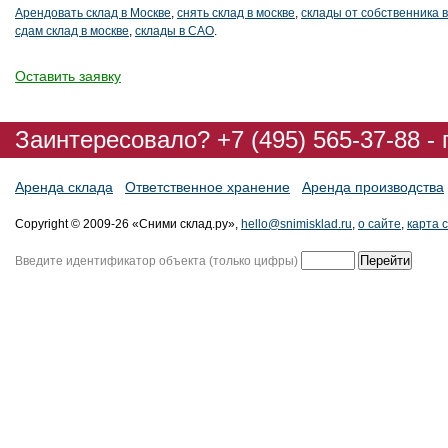
Арендовать склад в Москве
,
снять склад в москве
,
склады от собственника в
сдам склад в москве
,
склады в САО
.
Оставить заявку
Заинтересовало? +7 (495) 565-37-88 -
Аренда склада
Ответственное хранение
Аренда производства
Copyright © 2009-26 «Сними склад.ру»,
hello@snimisklad.ru
,
о сайте
,
карта 
Введите идентификатор объекта (только цифры)